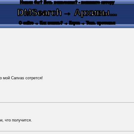
Нашли баг? Есть пожелания? - напишите автору
DMSearch
→ Архивы...
О сайте
→ Как искать?
→ Карта
→ Текс. протокол
то мой Canvas сотрется!
ри, что получится.