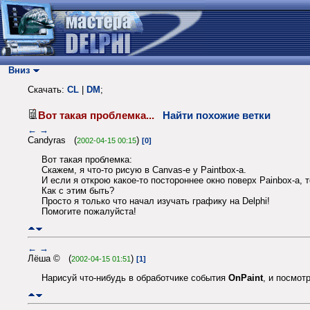
Вниз
Скачать:
CL
|
DM
;
Вот такая проблемка...
Найти похожие ветки
←
→
Candyras (
)
2002-04-15 00:15
[0]
Вот такая проблемка:
Скажем, я что-то рисую в Canvas-е у Paintbox-а.
И если я открою какое-то постороннее окно поверх Painbox-а, 
Как с этим быть?
Просто я только что начал изучать графику на Delphi!
Помогите пожалуйста!
←
→
Лёша © (
)
2002-04-15 01:51
[1]
Нарисуй что-нибудь в обработчике события
OnPaint
, и посмот