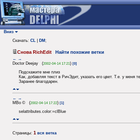
Вниз
Скачать:
CL
|
DM
;
Снова RichEdit
Найти похожие ветки
←
→
Doctor Deejay (
)
2002-04-14 17:21
[0]
Подскажите мне плиз
Как, добавляя текст в РичЭдит, указать его цвет. Т.е. у меня 
Заранее благодарен.
←
→
MBo © (
)
2002-04-14 17:22
[1]
selattributes.color:=clBlue
1
Страницы:
вся ветка