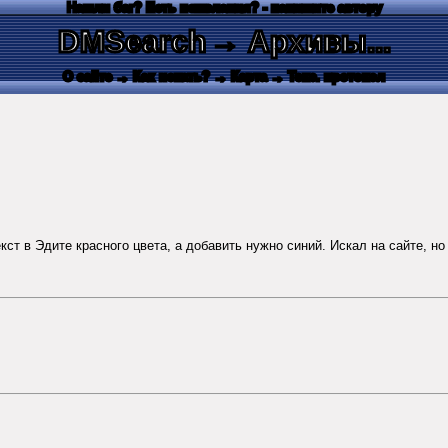
Нашли баг? Есть пожелания? - напишите автору
DMSearch
→ Архивы...
О сайте
→ Как искать?
→ Карта
→ Текс. протокол
текст в Эдите красного цвета, а добавить нужно синий. Искал на сайте, но