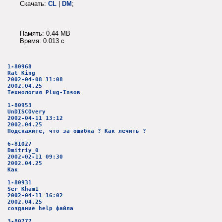
Скачать:
CL
|
DM
;
Память: 0.44 MB
Время: 0.013 c
1-80968
Rat King
2002-04-08 11:08
2002.04.25
Технология Plug-Insов
1-80953
UnDISCOvery
2002-04-11 13:12
2002.04.25
Подскажите, что за ошибка ? Как лечить ?
6-81027
Dmitriy_0
2002-02-11 09:30
2002.04.25
Как
1-80931
Ser_Kham1
2002-04-11 16:02
2002.04.25
создание help файла
3-80777