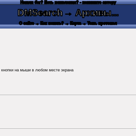
Нашли баг? Есть пожелания? - напишите автору
DMSearch
→ Архивы...
О сайте
→ Как искать?
→ Карта
→ Текс. протокол
й кнопки на мыши в любом месте экрана