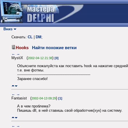
Вниз
Скачать:
CL
|
DM
;
Hooks
Найти похожие ветки
←
→
MystiX (
)
2002-04-12 21:38
[0]
Объясните пожалуйста как поставить hook на нажатие средне
т.е. вне фотмы.
----------------------------------------------------------------
Заранее спасибо!
←
→
Fantasist (
)
2002-04-13 09:29
[1]
А в чем проблема?
Пишишь dll, в ней ставишь свой обработчик(хук) на систему.
←
→