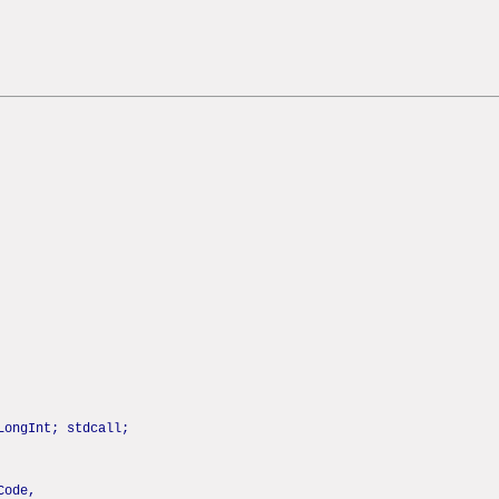
LongInt; stdcall;
Code,