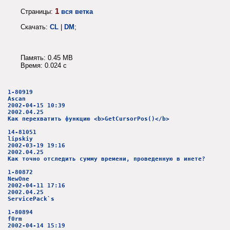
1
Страницы:
вся ветка
Скачать:
CL
|
DM
;
Память: 0.45 MB
Время: 0.024 c
1-80919
Ascan
2002-04-15 10:39
2002.04.25
Как перехватить функцию <b>GetCursorPos()</b>
14-81051
lipskiy
2002-03-19 19:16
2002.04.25
Как точно отследить сумму времени, проведенную в инете?
1-80872
NewOne
2002-04-11 17:16
2002.04.25
ServicePack`s
1-80894
f0rm
2002-04-14 15:19