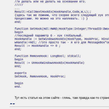
//и делать или не делать на основании его.
/////
...
Result:=CallNextHookEx(HookHandle,Code,W,L);;
{здесь так же помним, что скорее всего следующий хук эт
процессами. Но можно на это наплевать. :) }
end;
function SetHook(Hdl:HWND;HookType:Integer;ThreadID:DWo
begin
//последний параметр 0 - хук глобальный.
HookHandle := SetWindowsHookEx(HookType, HookProc, HIns
wHandle:=Hdl; //это просто так - я его для MessageBox"о
Result := HookHandle <> 0 ;
end;
function RemoveHook: LongBool; stdcall;
begin
Result := UnHookWindowsHookEx(HookHandle)
end;
exports
SetHook, RemoveHook, HookProc;
begin
end.
Тут есть статья на этом сайте - глянь, там правда как-то стра