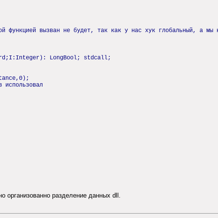
ой функцией вызван не будет, так как у нас хук глобальный, а мы 
rd;I:Integer): LongBool; stdcall;
tance,0);
в использовал
нно организованно разделение данных dll.