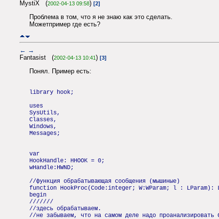
MystiX (
)
2002-04-13 09:58
[2]
Проблема в том, что я не знаю как это сделать.
Можетпример где есть?
←
→
Fantasist (
)
2002-04-13 10:41
[3]
Понял. Пример есть:
library hook;
uses
SysUtils,
Classes,
Windows,
Messages;
var
HookHandle: HHOOK = 0;
wHandle:HWND;
//функция обрабатывающая сообщения (мышиные)
function HookProc(Code:integer; W:WParam; l : LParam): 
begin
///////
//здесь обрабатываем.
//не забываем, что на самом деле надо проанализировать 