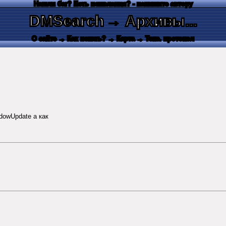
Нашли баг? Есть пожелания? - напишите автору
DMSearch
→ Архивы...
О сайте
→ Как искать?
→ Карта
→ Текс. протокол
dowUpdate а как