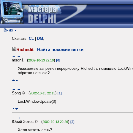
Вниз
Скачать:
CL
|
DM
;
Richedit
Найти похожие ветки
←
→
msdn1 (
)
2002-10-13 22:10
[0]
Уважаемые запретил перерисовку Richedit с помощью LockWin
обратно не знаю?
←
→
Song © (
)
2002-10-13 22:15
[1]
LockWindowUpdate(0)
←
→
Юрий Зотов © (
)
2002-10-13 22:26
[2]
Хелп читать лень?