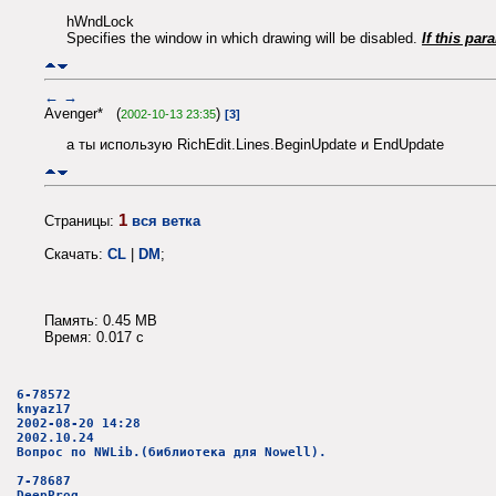
hWndLock
Specifies the window in which drawing will be disabled.
If this pa
←
→
Avenger* (
)
2002-10-13 23:35
[3]
а ты использую RichEdit.Lines.BeginUpdate и EndUpdate
1
Страницы:
вся ветка
Скачать:
CL
|
DM
;
Память: 0.45 MB
Время: 0.017 c
6-78572
knyaz17
2002-08-20 14:28
2002.10.24
Вопрос по NWLib.(библиотека для Nowell).
7-78687
DeepProg