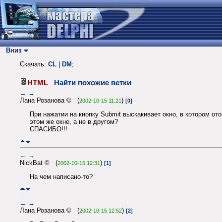
Вниз
Скачать:
CL
|
DM
;
HTML
Найти похожие ветки
←
→
Лана Розанова © (
)
2002-10-15 11:21
[0]
При нажатии на кнопку Submit выскакивает окно, в котором от
этом же окне, а не в другом?
СПАСИБО!!!
←
→
NickBat © (
)
2002-10-15 12:31
[1]
На чем написано-то?
←
→
Лана Розанова © (
)
2002-10-15 12:52
[2]