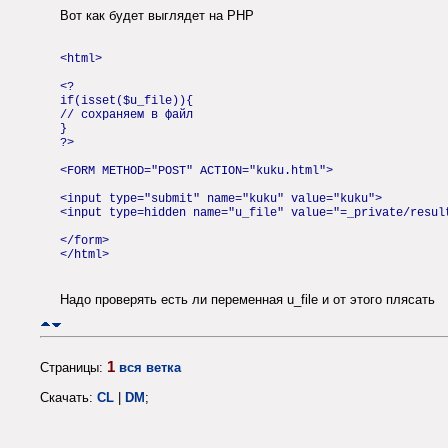
Вот как будет выглядет на PHP
<html>
<?
if(isset($u_file)){
// сохраняем в файл
}
?>
<FORM METHOD="POST" ACTION="kuku.html">
<input type="submit" name="kuku" value="kuku">
<input type=hidden name="u_file" value="=_private/resul
</form>
</html>
Надо проверять есть ли переменная u_file и от этого плясать
1
Страницы:
вся ветка
Скачать:
CL
|
DM
;