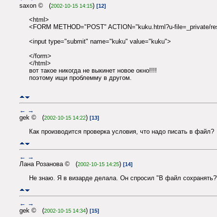
saxon © (
)
2002-10-15 14:15
[12]
<html>
<FORM METHOD="POST" ACTION="kuku.html?u-file=_private/resu
<input type="submit" name="kuku" value="kuku">
</form>
</html>
вот такое никогда не выкинет новое окно!!!!
поэтому ищи проблемму в другом.
←
→
gek © (
)
2002-10-15 14:22
[13]
Как производится проверка условия, что надо писать в файл?
←
→
Лана Розанова © (
)
2002-10-15 14:25
[14]
Не знаю. Я в визарде делала. Он спросил "В файл сохранять?"
←
→
gek © (
)
2002-10-15 14:34
[15]