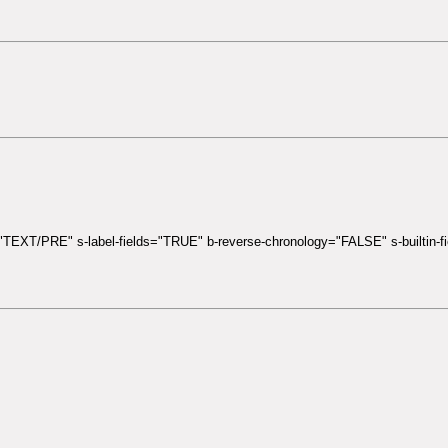
t="TEXT/PRE" s-label-fields="TRUE" b-reverse-chronology="FALSE" s-builtin-fi