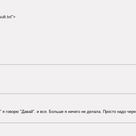
lt.txt">
 я говорю "Давай". и все. Больше я ничего не делала. Просто надо чере