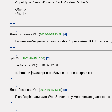
<input type="submit" name="kuku" value="kuku">
</form>
</html>
←
→
Лана Розанова © (
)
2002-10-15 13:29
[6]
Но мне необходимо оставить u-file="_private/result.txt" так к
←
→
gek © (
)
2002-10-15 13:34
[7]
см NickBat © (15.10.02 12:31)
ни html ни javascript в файлы ничего не сохраняют
←
→
Лана Розанова © (
)
2002-10-15 13:41
[8]
Я на Delphi написала Web-Server, он у меня читает данные с 
←
→