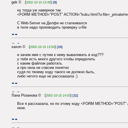
gek © (
)
2002-10-15 13:49
[9]
ну тогда уж наверное так
<FORM METHOD="POST" ACTION="kuku.html?u-file=_private/resu
С Web-Server на Делфи не сталкивался
в теле надо производить проверку u-file
←
→
saxon © (
)
2002-10-15 13:54
[10]
и зачем имя с путем к нему вываливать в код???
у тебя есть много другого чтобы определить
с каким файлом работать.
а про окна не совсем понятно
судя по твоему коду такого не должно быть,
либо чегото еще не расскаазала :)
←
→
Лана Розанова © (
)
2002-10-15 14:03
[11]
Все я рассказала, но по этому коду <FORM METHOD="POST" ACTI
окне.
←
→