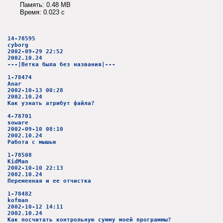
Память: 0.48 MB
Время: 0.023 c
14-78595
cyborg
2002-09-29 22:52
2002.10.24
---|Ветка была без названия|---
1-78474
Anar
2002-10-13 00:28
2002.10.24
Как узнать атрибут файла?
4-78701
soware
2002-09-10 08:10
2002.10.24
Работа с мышью
1-78508
KidMan
2002-10-10 22:13
2002.10.24
Переменная и ее отчистка
1-78482
kofman
2002-10-12 14:11
2002.10.24
Как посчитать контрольную сумму моей программы?