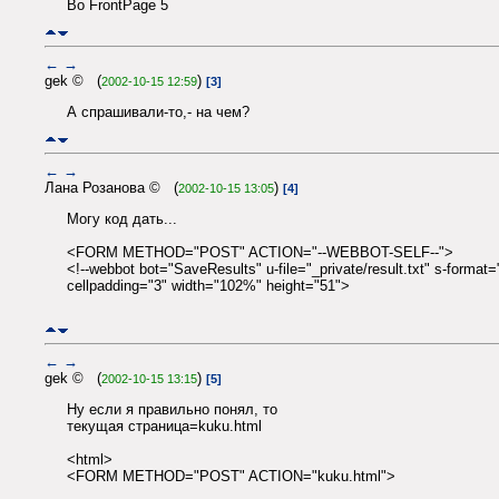
Во FrontPage 5
←
→
gek © (
)
2002-10-15 12:59
[3]
А спрашивали-то,- на чем?
←
→
Лана Розанова © (
)
2002-10-15 13:05
[4]
Могу код дать...
<FORM METHOD="POST" ACTION="--WEBBOT-SELF--">
<!--webbot bot="SaveResults" u-file="_private/result.txt" s-forma
cellpadding="3" width="102%" height="51">
←
→
gek © (
)
2002-10-15 13:15
[5]
Ну если я правильно понял, то
текущая страница=kuku.html
<html>
<FORM METHOD="POST" ACTION="kuku.html">