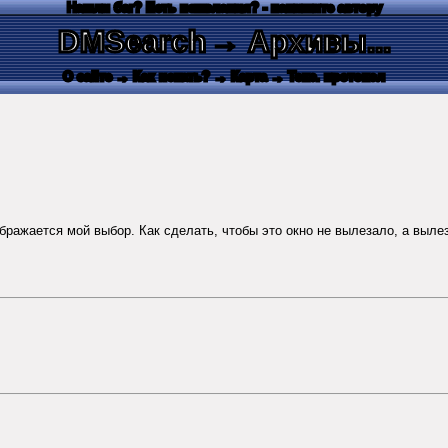
Нашли баг? Есть пожелания? - напишите автору
DMSearch
→ Архивы...
О сайте
→ Как искать?
→ Карта
→ Текс. протокол
ображается мой выбор. Как сделать, чтобы это окно не вылезало, а выле