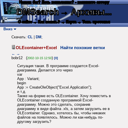
Нашли баг? Есть пожелания? - напишите автору
DMSearch
→ Архивы...
О сайте
→ Как искать?
→ Карта
→ Текс. протокол
Вниз
Скачать:
CL
|
DM
;
OLEcontainer+Excel
Найти похожие ветки
←
→
bobr12 (
)
2002-10-15 12:50
[0]
Ситуация такая. В программе создается Excel-
диаграмма. Делается это через
var
App : Variant;
begin
App := CreateOleObject("Excel.Application");
и т.д.
Также на форме есть OLEcontainer. Хочу поместить в
OLEcontainer созданную программой Excel-
диаграмму. Можно это сделать, сохранив
диаграмму в виде файла .xls, а затем загрузить ее в
OLEcontainer. Однако, хотелось бы, чтобы никаких
файлов на появлялось. Можно ли как-нибудь по-
другому загрузить?