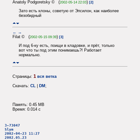
Anatoly Podgoretsky © (
)
2002-05-14 22:03
[2]
Зато есть клоны, советую от Эпсилон, как наиболее
безобидный
←
→
Filat © (
)
2002-05-15 09:39
[3]
И под 6-ку есть, поищи в кладовке, и прёт, только
вот что ты под этим понимаешь?! Работает
нормально.
1
Страницы:
вся ветка
Скачать:
CL
|
DM
;
Память: 0.45 MB
Время: 0.014 c
3-73047
Slym
2002-04-23 11:27
2002.05.23