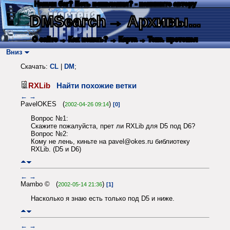
Нашли баг? Есть пожелания? - напишите автору
DMSearch
→ Архивы...
О сайте
→ Как искать?
→ Карта
→ Текс. протокол
Вниз
Скачать:
CL
|
DM
;
RXLib
Найти похожие ветки
←
→
PavelOKES (
)
2002-04-26 09:14
[0]
Вопрос №1:
Скажите пожалуйста, прет ли RXLib для D5 под D6?
Вопрос №2:
Кому не лень, киньте на pavel@okes.ru библиотеку
RXLib. (D5 и D6)
←
→
Mambo © (
)
2002-05-14 21:36
[1]
Насколько я знаю есть только под D5 и ниже.
←
→