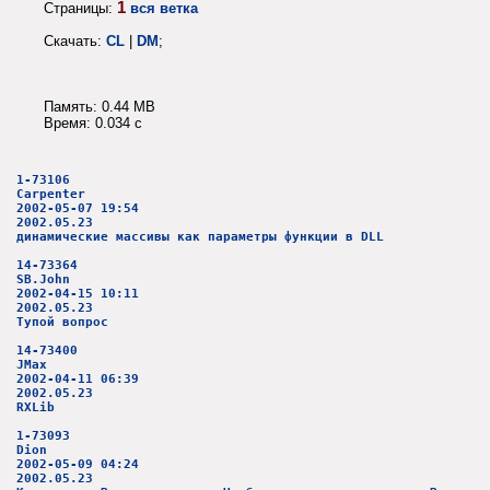
1
Страницы:
вся ветка
Скачать:
CL
|
DM
;
Память: 0.44 MB
Время: 0.034 c
1-73106
Carpenter
2002-05-07 19:54
2002.05.23
динамические массивы как параметры функции в DLL
14-73364
SB.John
2002-04-15 10:11
2002.05.23
Тупой вопрос
14-73400
JMax
2002-04-11 06:39
2002.05.23
RXLib
1-73093
Dion
2002-05-09 04:24
2002.05.23