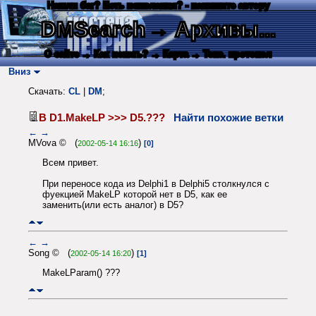
Нашли баг? Есть пожелания? - напишите автору
DMSearch
→ Архивы...
О сайте
→ Как искать?
→ Карта
→ Текс. протокол
Вниз
Скачать:
CL
|
DM
;
В D1.MakeLP >>> D5.???
Найти похожие ветки
←
→
MVova © (
)
2002-05-14 16:16
[0]
Всем привет.
При переносе кода из Delphi1 в Delphi5 столкнулся с
фуекцией MakeLP которой нет в D5, как ее
заменить(или есть аналог) в D5?
←
→
Song © (
)
2002-05-14 16:20
[1]
MakeLParam() ???