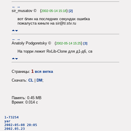
←
→
sir_musatov © (
)
2002-05-14 15:18
[2]
вот блин на последних секундах ошибка
пожалуста киньте на sir@tr.stv.ru
←
→
Anatoly Podgoretsky © (
)
2002-05-14 15:25
[3]
На торри лежит RxLib-Clone для д1-д6, св
1
Страницы:
вся ветка
Скачать:
CL
|
DM
;
Память: 0.45 MB
Время: 0.014 c
1-73254
yar
2002-05-08 20:05
2002.05.23