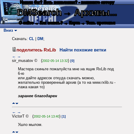
Нашли баг? Есть пожелания? - напишите автору
DMSearch
→ Архивы...
О сайте
→ Как искать?
→ Карта
→ Текс. протокол
Вниз
Скачать:
CL
|
DM
;
поделитесь RxLib
Найти похожие ветки
←
→
sir_musatov © (
)
2002-05-14 13:32
[0]
Мастера скиньте пожалуйста мне на ящик RxLib под
6-ю
или дайте адресок откуда скачать можно,
желательно проверенный архив (а то на www.rxlib.ru -
лажа какая то)
заранее благодарен
←
→
VictorT © (
)
2002-05-14 13:40
[1]
Ушло мылом.