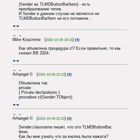
(Sender as TLMDButtonBarItem) - есть
приобразование типов.
И Sender в данном случае не является ни
TLMDButtonBarItem ни его потомком...
←
→
Mike Kouzmine (
)
2002-10-09 19:16
[4]
Как объявлена процедура cl? Если правильно, то как
сказал BB 2024.
←
→
Arhangel © (
)
2002-10-09 22:10
[5]
Объявлена так:
private
{ Private declarations }
procedure cl(Sender:TObject);
←
→
Arhangel © (
)
2002-10-09 22:20
[6]
Sender.classname пишет, что это TLMDButtonBar,
блин.
Как бы мне узнать что за кнопка была нажата?