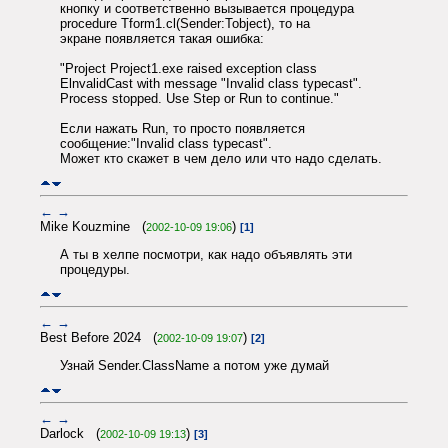
кнопку и соответственно вызывается процедура
procedure Tform1.cl(Sender:Tobject), то на
экране появляется такая ошибка:
"Project Project1.exe raised exception class
ElnvalidCast with message "Invalid class typecast".
Process stopped. Use Step or Run to continue."
Если нажать Run, то просто появляется
сообщение:"Invalid class typecast".
Может кто скажет в чем дело или что надо сделать.
←
→
Mike Kouzmine (
)
2002-10-09 19:06
[1]
А ты в хелпе посмотри, как надо объявлять эти
процедуры.
←
→
Best Before 2024 (
)
2002-10-09 19:07
[2]
Узнай Sender.ClassName а потом уже думай
←
→
Darlock (
)
2002-10-09 19:13
[3]