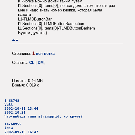
К кнопке можно дойти таким путем
l1.Sections[0].Items[0], но все дело в том что как раз
мне и надо знать номер кнопки, которая была
нажата.
L1-TLMDButtonBar
l1.Sections[0]-TLMDButtonBarsection
l1.Sections[0].Items[0]-TLMDButtonBarItem
Будем думать;)
1
Страницы:
вся ветка
Скачать:
CL
|
DM
;
Память: 0.46 MB
Время: 0.019 c
1-68748
Valt
2002-10-11 13:44
2002.10.21
Что-нибудь типа stringgrid, но круче?
14-68955
iNew
2002-09-19 16:47