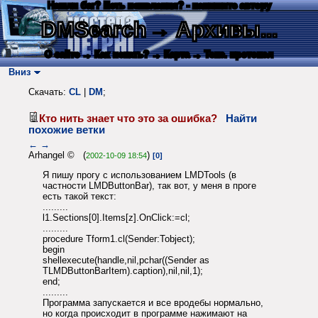
Нашли баг? Есть пожелания? - напишите автору
DMSearch
→ Архивы...
О сайте
→ Как искать?
→ Карта
→ Текс. протокол
Вниз
Скачать:
CL
|
DM
;
Кто нить знает что это за ошибка?
Найти
похожие ветки
←
→
Arhangel © (
)
2002-10-09 18:54
[0]
Я пишу прогу с использованием LMDTools (в
частности LMDButtonBar), так вот, у меня в проге
есть такой текст:
.........
l1.Sections[0].Items[z].OnClick:=cl;
.........
procedure Tform1.cl(Sender:Tobject);
begin
shellexecute(handle,nil,pchar((Sender as
TLMDButtonBarItem).caption),nil,nil,1);
end;
.........
Программа запускается и все вродебы нормально,
но когда происходит в программе нажимают на