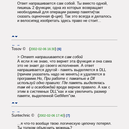
Ответ напрашивается сам собой. Ты вместо одной,
пишешь 2 функции, одна из которых возвращает
необходимый для операции размер памяти(так
сказать оценочная ф-ция). Так это всегда и делалось
и велосипед изобретать здесь право не стоит...
←
→
Tosov © (
)
2002-02-06 16:30
[6]
>
Ответ напрашивается сам собой
А если я не знаю, что вернет эта функция и она сама
это не знает до своего исполнения. А ответ
напрашивается другой - память выделяется в DLL
(причем указатель надо не менять) и удаляется в
программе.Но,
При работе с паматью в Dll
используй одно правило: Где память выделялась
там её и освобождай
вроде верное правило. А как с
этим в системных DLL"ках и как увеличить размер
памяти, выделенной GetMem"ом.
←
→
Suntechnic © (
)
2002-02-06 17:40
[7]
...я что-то вообще твою логическую цепочку потерял.
Ты толком объяснить можешь?