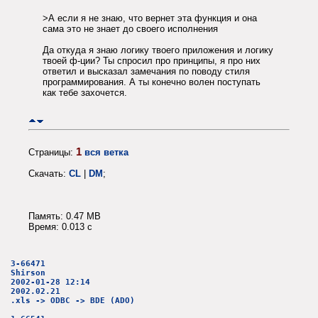
>А если я не знаю, что вернет эта функция и она
сама это не знает до своего исполнения
Да откуда я знаю логику твоего приложения и логику
твоей ф-ции? Ты спросил про принципы, я про них
ответил и высказал замечания по поводу стиля
программирования. А ты конечно волен поступать
как тебе захочется.
1
Страницы:
вся ветка
Скачать:
CL
|
DM
;
Память: 0.47 MB
Время: 0.013 c
3-66471
Shirson
2002-01-28 12:14
2002.02.21
.xls -> ODBC -> BDE (ADO)