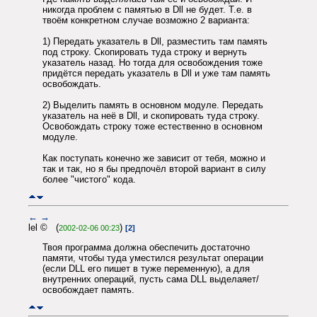
никогда проблем с памятью в Dll не будет. Т.е. в
твоём конкретном случае возможно 2 варианта:
1) Передать указатель в Dll, разместить там память
под строку. Скопировать туда строку и вернуть
указатель назад. Но тогда для освобождения тоже
придётся передать указатель в Dll и уже там память
освобождать.
2) Выделить память в основном модуле. Передать
указатель на неё в Dll, и скопировать туда строку.
Освобождать строку тоже естественно в основном
модуле.
Как поступать конечно же зависит от тебя, можно и
так и так, но я бы предпочёл второй вариант в силу
более "чистого" кода.
←
→
lel © (
)
2002-02-06 00:23
[2]
Твоя программа должна обеспечить достаточно
памяти, чтобы туда уместился результат операции
(если DLL его пишет в туже переменную), а для
внутренних операций, пусть сама DLL выделаяет/
освобождает память.