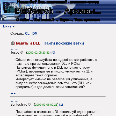
Нашли баг? Есть пожелания? - напишите автору
DMSearch
→ Архивы...
О сайте
→ Как искать?
→ Карта
→ Текс. протокол
Вниз
Скачать:
CL
|
DM
;
Память и DLL
Найти похожие ветки
←
→
Tosov © (
)
2002-02-05 23:41
[0]
Обьясните пожалуйста поподробнее как работать с
памятью при использовании DLL и PChar
Например функция func в DLL получает строку
(PChar), переводит ее в число, умножает на 11 и
возвращает текст обратно.
Интересует именно не реализация умножения, а
выделение/освобождение памяти - кто (DLL или
программа) и где должен этим заниматься?
←
→
Suntechnic © (
)
2002-02-06 00:21
[1]
При работе с паматью в Dll используй одно правило:
Где память выделялась там её и освобождай. И