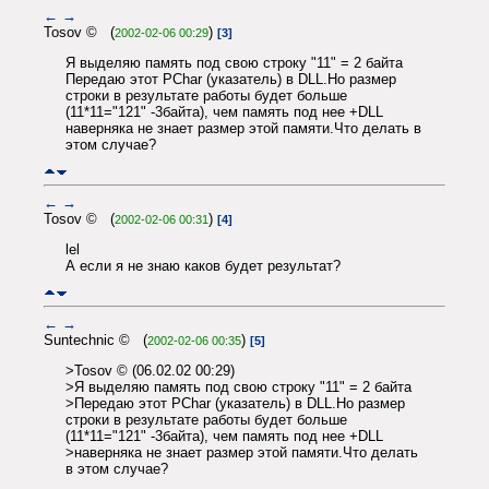
←
→
Tosov © (
)
2002-02-06 00:29
[3]
Я выделяю память под свою строку "11" = 2 байта
Передаю этот PChar (указатель) в DLL.Но размер
строки в результате работы будет больше
(11*11="121" -3байта), чем память под нее +DLL
наверняка не знает размер этой памяти.Что делать в
этом случае?
←
→
Tosov © (
)
2002-02-06 00:31
[4]
lel
А если я не знаю каков будет результат?
←
→
Suntechnic © (
)
2002-02-06 00:35
[5]
>Tosov © (06.02.02 00:29)
>Я выделяю память под свою строку "11" = 2 байта
>Передаю этот PChar (указатель) в DLL.Но размер
строки в результате работы будет больше
(11*11="121" -3байта), чем память под нее +DLL
>наверняка не знает размер этой памяти.Что делать
в этом случае?