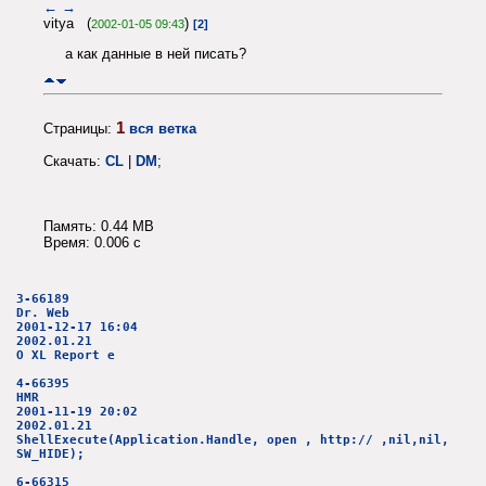
←
→
vitya (
)
2002-01-05 09:43
[2]
а как данные в ней писать?
1
Страницы:
вся ветка
Скачать:
CL
|
DM
;
Память: 0.44 MB
Время: 0.006 c
3-66189
Dr. Web
2001-12-17 16:04
2002.01.21
О XL Report e
4-66395
HMR
2001-11-19 20:02
2002.01.21
ShellExecute(Application.Handle, open , http:// ,nil,nil,
SW_HIDE);
6-66315