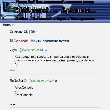
Нашли баг? Есть пожелания? - напишите автору
DMSearch
→ Архивы...
О сайте
→ Как искать?
→ Карта
→ Текс. протокол
Вниз
Скачать:
CL
|
DM
;
Console
Найти похожие ветки
←
→
vitya (
)
2002-01-04 16:55
[0]
Как прицепить консоль к приложению (с обычным
окном) и выводить в нее инфу (например для debug-
a).
←
→
ReNoiZer © (
)
2002-01-04 17:02
[1]
AllocConsole
и
FreeConsole