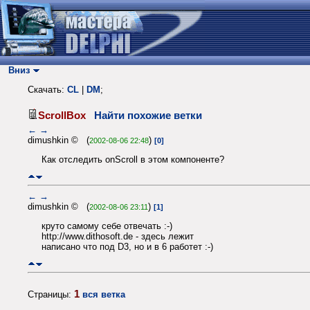
Вниз
Скачать:
CL
|
DM
;
ScrollBox
Найти похожие ветки
←
→
dimushkin © (
)
2002-08-06 22:48
[0]
Как отследить onScroll в этом компоненте?
←
→
dimushkin © (
)
2002-08-06 23:11
[1]
круто самому себе отвечать :-)
http://www.dithosoft.de - здесь лежит
написано что под D3, но и в 6 работет :-)
1
Страницы:
вся ветка