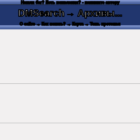
Нашли баг? Есть пожелания? - напишите автору
DMSearch
→ Архивы...
О сайте
→ Как искать?
→ Карта
→ Текс. протокол