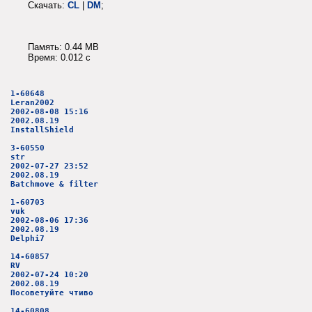
Скачать:
CL
|
DM
;
Память: 0.44 MB
Время: 0.012 c
1-60648
Leran2002
2002-08-08 15:16
2002.08.19
InstallShield
3-60550
str
2002-07-27 23:52
2002.08.19
Batchmove & filter
1-60703
vuk
2002-08-06 17:36
2002.08.19
Delphi7
14-60857
RV
2002-07-24 10:20
2002.08.19
Посоветуйте чтиво
14-60808