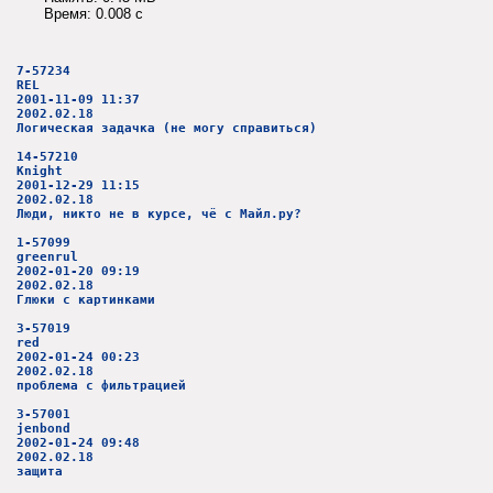
Время: 0.008 c
7-57234
REL
2001-11-09 11:37
2002.02.18
Логическая задачка (не могу справиться)
14-57210
Knight
2001-12-29 11:15
2002.02.18
Люди, никто не в курсе, чё с Майл.ру?
1-57099
greenrul
2002-01-20 09:19
2002.02.18
Глюки с картинками
3-57019
red
2002-01-24 00:23
2002.02.18
проблема с фильтрацией
3-57001
jenbond
2002-01-24 09:48
2002.02.18
защита