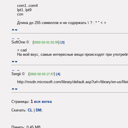
com1..com4
lpt1..lpt9
con
..
Длина до 255 символов и не содержать \ ? : * " < >
←
→
SoftOne © (
)
2002-02-01 02:35
[3]
> cad
На мой вкус, самые интересные вещи происходят при употребл
←
→
Sergii © (
)
2002-02-03 17:37
[4]
http://msdn.microsoft.com/library/default.asp?url=/library/en-us/fil
1
Страницы:
вся ветка
Скачать:
CL
|
DM
;
Память: 0.45 MB