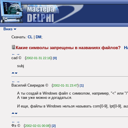
Вниз
Скачать:
CL
|
DM
;
Какие символы запрещены в названиях файлов?
Н
←
→
cad © (
)
2002-01-31 22:16
[0]
subj
←
→
Василий Свиридов © (
)
2002-01-31 23:47
[1]
А ты создай в Windows файл с символом, например, "<" или "/
А там уже можно и догадаться.
И еще, файлы в Windows нельзя называть com[0-9], lpt[0-9], aux
←
→
Фэ © (
)
2002-02-01 00:08
[2]