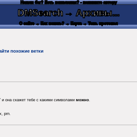
Нашли баг? Есть пожелания? - напишите автору
DMSearch
→ Архивы...
О сайте
→ Как искать?
→ Карта
→ Текс. протокол
айти похожие ветки
" и она скажет тебе с какими символами
можно
.
, prn.