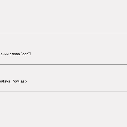
ении слова "con"!
eio/fsys_7qwj.asp