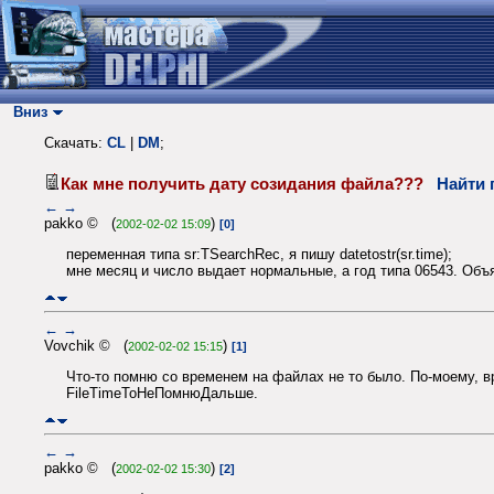
Вниз
Скачать:
CL
|
DM
;
Как мне получить дату созидания файла???
Найти 
←
→
pakko © (
)
2002-02-02 15:09
[0]
переменная типа sr:TSearchRec, я пишу datetostr(sr.time);
мне месяц и число выдает нормальные, а год типа 06543. Объ
←
→
Vovchik © (
)
2002-02-02 15:15
[1]
Что-то помню со временем на файлах не то было. По-моему, в
FileTimeToНеПомнюДальше.
←
→
pakko © (
)
2002-02-02 15:30
[2]