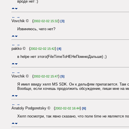
вроде нет :)
←
→
Vovchik © (
)
2002-02-02 15:32
[3]
Извиняюсь, чего нет?
←
→
pakko © (
)
2002-02-02 15:42
[4]
в helpе нет этого(FileTimeToHEНеПомнюДальше) ;)
←
→
Vovchik © (
)
2002-02-02 15:47
[5]
Я имел ввиду хелп MS SDK. Он к дельфям прилагается. Там 
Вообще, если хочешь продолжить обсуждение, пиши мне на м
←
→
Anatoly Podgoretsky © (
)
2002-02-02 16:44
[6]
Хелп посмотри, так явно сказано, что поле time не является п