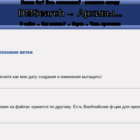
Нашли баг? Есть пожелания? - напишите автору
DMSearch
→ Архивы...
О сайте
→ Как искать?
→ Карта
→ Текс. протокол
похожие ветки
ясните как мне дату создания и изменения вытащить!
ремя на файлах хранится по другому. Есть ВинАпийские ф-ции для прео