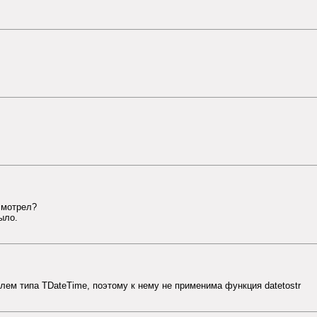
смотрел?
ыло.
олем типа TDateTime, поэтому к нему не применима функция datetostr