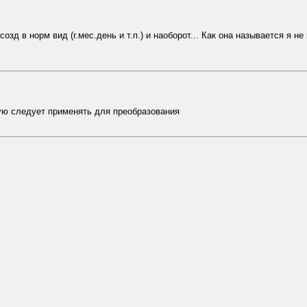
озд в норм вид (г.мес.день и т.п.) и наоборот... Как она называется я не
рую следует применять для преобразования