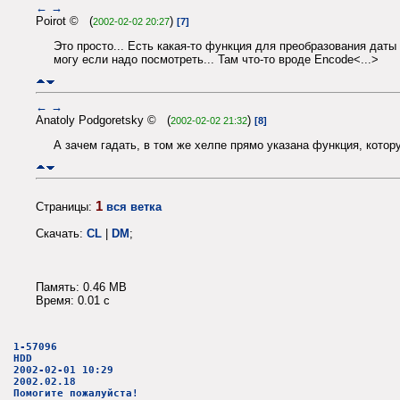
←
→
Poirot © (
)
2002-02-02 20:27
[7]
Это просто... Есть какая-то функция для преобразования даты с
могу если надо посмотреть... Там что-то вроде Encode<...>
←
→
Anatoly Podgoretsky © (
)
2002-02-02 21:32
[8]
А зачем гадать, в том же хелпе прямо указана функция, кото
1
Страницы:
вся ветка
Скачать:
CL
|
DM
;
Память: 0.46 MB
Время: 0.01 c
1-57096
HDD
2002-02-01 10:29
2002.02.18
Помогите пожалуйста!