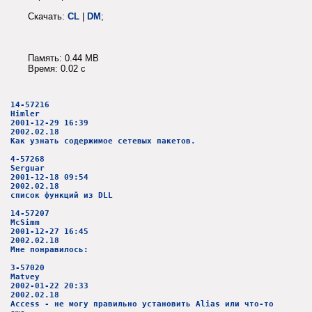
Скачать:
CL
|
DM
;
Память: 0.44 MB
Время: 0.02 c
14-57216
Himler
2001-12-29 16:39
2002.02.18
Как узнать содержимое сетевых пакетов.
4-57268
Serguar
2001-12-18 09:54
2002.02.18
список функций из DLL
14-57207
McSimm
2001-12-27 16:45
2002.02.18
Мне понравилось:
3-57020
Matvey
2002-01-22 20:33
2002.02.18
Access - не могу правильно установить Alias или что-то