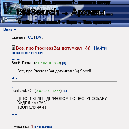
Нашли баг? Есть пожелания? - напишите автору
DMSearch
→ Архивы...
О сайте
→ Как искать?
→ Карта
→ Текс. протокол
Вниз
Скачать:
CL
|
DM
;
Все, про ProgressBar дотумкал :-)))
Найти
похожие ветки
←
→
Злой_Гном (
)
2002-02-01 18:23
[0]
Все, про ProgressBar дотумкал :-))) Sorry!!!!!
←
→
IronHawk © (
)
2002-02-01 18:48
[1]
ДЕТО В ХЕЛПЕ ДЕЛФОВОМ ПО ПРОГРЕССБАРУ
ВИДЕЛ КАКРАЗ
ТВОЙ СЛУЧАЙ !
1
Страницы:
вся ветка