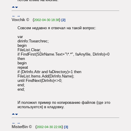
←
→
Vovchik © (
)
2002-04-30 18:38
[2]
Совсем недавно я отвечал на такой вопрос:
var
dirinfo:Tsearchrec;
begin
FileList.Clear;
if FindFirst(SDirName.Text+"\*.*", faAnyfile, DirInfo)=0
then
begin
repeat
if (DirInfo.Attr and faDirectory)=1 then
FileList.Items.Add(DirInfo.Name);
until FindNext(DirInfo)<>0;
end;
end;
И положил пример по копированию файлов (где это
используется) в кладовку.
←
→
MisterBin © (
)
2002-04-30 22:06
[3]