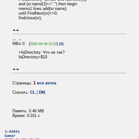
and (sr.name[1]<>".") then begin
memo1.lines.add(sr.name);
until FindNext(sr)<>0;
findclose(sr);
←
→
MBo © (
)
2002-04-30 22:20
[6]
>faDirectory. Что не так?
faDirectory=$10
1
Страницы:
вся ветка
Скачать:
CL
|
DM
;
Память: 0.46 MB
Время: 0.011 c
3-49891
Gamar