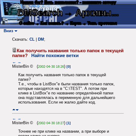
Нашли баг? Есть пожелания? - напишите автору
DMSearch
→ Архивы...
О сайте
→ Как искать?
→ Карта
→ Текс. протокол
Вниз
Скачать:
CL
|
DM
;
Как получить названия только папок в текущей
папке?
Найти похожие ветки
←
→
MisterBin © (
)
2002-04-30 18:26
[0]
Как получить названия только папок в текущей
папке?
Т.е., чтобы в ListBox"e были названия только папок,
которые находятся на в "C:\TEST". А потом при
клике в ListBox"e по названию определённой папки
она подставлялась в переменную для дальнейшего
использования. Если не жалко дайте код.
←
→
MisterBin © (
)
2002-04-30 18:27
[1]
Точнее не при клике на названии, а при выборе и
потом клике на кнопке.