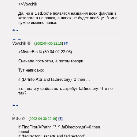
>>Vovchik
Да, но в ListBox"e появятся названия всех файлов в
каталоге а не папок, а папок не будет вообще. А мне
нужно именно папки.
←
→
Vovchik © (
)
2002-04-30 22:15
[4]
>MisterBin © (30.04.02 22:06)
Сначала посмотри, а потом говори.
Тут написано:
if (DirInfo.Attr and faDirectory)=1 then ...
т.е., если у файла есть атрибут faDirectory. Что не
так?
←
→
MBo © (
)
2002-04-30 22:19
[5]
if FindFirst(APathr+"*.*",faDirectory,sr)=0 then
repeat
if (fadirectory=(sr.attr and fadirectory))