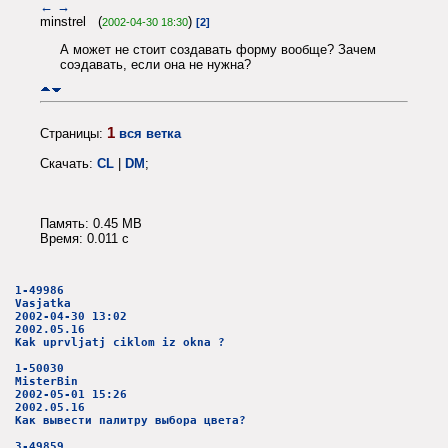
←
→
minstrel (
)
2002-04-30 18:30
[2]
А может не стоит создавать форму вообще? Зачем
соэдавать, если она не нужна?
1
Страницы:
вся ветка
Скачать:
CL
|
DM
;
Память: 0.45 MB
Время: 0.011 c
1-49986
Vasjatka
2002-04-30 13:02
2002.05.16
Kak uprvljatj ciklom iz okna ?
1-50030
MisterBin
2002-05-01 15:26
2002.05.16
Как вывести палитру выбора цвета?
3-49859