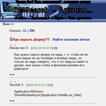
Нашли баг? Есть пожелания? - напишите автору
DMSearch
→ Архивы...
О сайте
→ Как искать?
→ Карта
→ Текс. протокол
Вниз
Скачать:
CL
|
DM
;
Как скрыть форму??
Найти похожие ветки
←
→
Alexey-neo © (
)
2002-04-30 18:15
[0]
Как нужно скрыть форму из вида, т. е. чтобы её не
было видно ни на таскбаре и вообще нигде, но
только не надо говорить, что я тут вирусы какие то
делаю, мне нужно чтобы в фоновом режиме все
работало!
←
→
Vovchik © (
)
2002-04-30 18:17
[1]
Application.Minimize;
ShowWindowAsync(Application.Handle,sw_Hide);