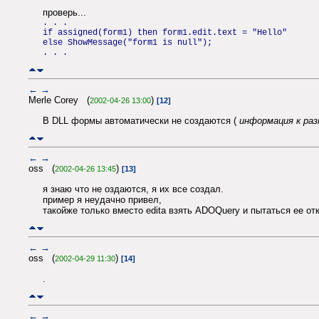
проверь...
. . .
if assigned(form1) then form1.edit.text = "Hello"
else ShowMessage("form1 is null");
. . .
←
→
Merle Corey (
)
2002-04-26 13:00
[12]
В DLL формы автоматически не создаются (
информация к ра
←
→
oss (
)
2002-04-26 13:45
[13]
я знаю что не оздаются, я их все создал.
пример я неудачно привел,
такойже только вместо edita взять ADOQuery и пытаться ее от
←
→
oss (
)
2002-04-29 11:30
[14]
.
←
→