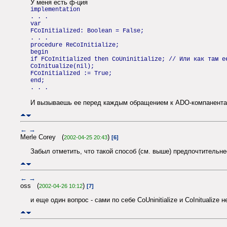
У меня есть ф-ция
implementation
. . .
var
FCoInitialized: Boolean = False;
. . .
procedure ReCoInitialize;
begin
if FCoInitialized then CoUninitialize; // Или как там е
CoInitualize(nil);
FCoInitialized := True;
end;
. . .
И вызываешь ее перед каждым обращением к ADO-компанента
←
→
Merle Corey (
)
2002-04-25 20:43
[6]
Забыл отметить, что такой способ (см. выше) предпочтительне
←
→
oss (
)
2002-04-26 10:12
[7]
и еще один вопрос - сами по себе CoUninitialize и CoInitualize
←
→