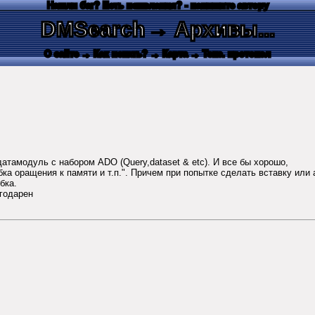
Нашли баг? Есть пожелания? - напишите автору
DMSearch
→ Архивы...
О сайте
→ Как искать?
→ Карта
→ Текс. протокол
датамодуль с набором ADO (Query,dataset & etc). И все бы хорошо,
а оращения к памяти и т.п.". Причем при попытке сделать вставку или а
бка.
годарен