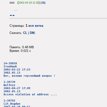
oss (
)
2002-04-29 11:30
[15]
...
1
Страницы:
вся ветка
Скачать:
CL
|
DM
;
Память: 0.48 MB
Время: 0.021 c
14-39858
IronHawk
2002-03-22 17:23
2002.05.13
Вот, возник гнуснейший вопрос !
1-39739
Wolfezz
2002-04-27 17:49
2002.05.13
Access violation at address ....
1-39792
Lit_Bogdan
2002-04-29 00:51