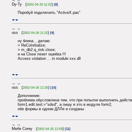
Dy-Ty (
)
2002-04-26 11:02
[8]
Поробуй подключить "ActiveX.pas"
←
→
oss (
)
2002-04-26 11:25
[9]
ну блина... делаю
> ReCoInitialize;
> m_db2.q_risk.close;
и на Close лезет ошибка !!!
Access violation ... in module xxx.dll
←
→
oss (
)
2002-04-26 12:26
[10]
Дополнение:
проблема обусловлена тем, что при попытке выполнить действ
form1.edit.text:="sdsd", а пишу я это в модуле form2,
обе формы в одном ДЛЛе и созданы
←
→
Merle Corey (
)
2002-04-26 12:59
[11]