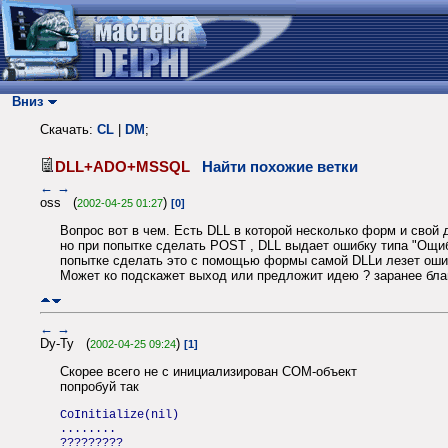
Вниз
Скачать:
CL
|
DM
;
DLL+ADO+MSSQL
Найти похожие ветки
←
→
oss (
)
2002-04-25 01:27
[0]
Вопрос вот в чем. Есть DLL в которой несколько форм и свой 
но при попытке сделать POST , DLL выдает ошибку типа "Ощибк
попытке сделать это с помощью формы самой DLLи лезет оши
Может ко подскажет выход или предложит идею ? заранее бла
←
→
Dy-Ty (
)
2002-04-25 09:24
[1]
Скорее всего не с инициализирован COM-объект
попробуй так
CoInitialize(nil)
........
?????????