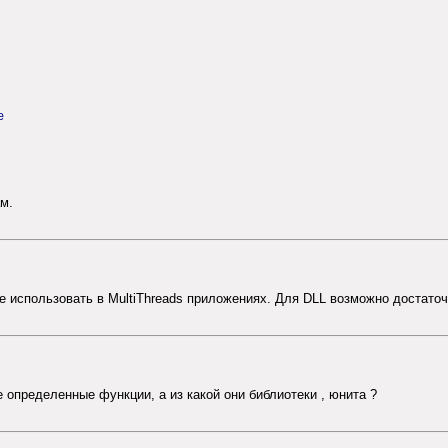
е
м.
е использовать в MultiThreads приложениях. Для DLL возможно достаточ
 не определенные функции, а из какой они библиотеки , юнита ?