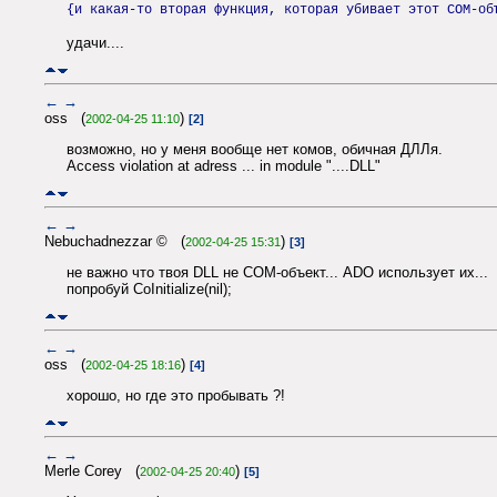
{и какая-то вторая функция, которая убивает этот COM-об
удачи....
←
→
oss (
)
2002-04-25 11:10
[2]
возможно, но у меня вообще нет комов, обичная ДЛЛя.
Access violation at adress ... in module "....DLL"
←
→
Nebuchadnezzar © (
)
2002-04-25 15:31
[3]
не важно что твоя DLL не COM-объект... ADO использует их...
попробуй CoInitialize(nil);
←
→
oss (
)
2002-04-25 18:16
[4]
хорошо, но где это пробывать ?!
←
→
Merle Corey (
)
2002-04-25 20:40
[5]