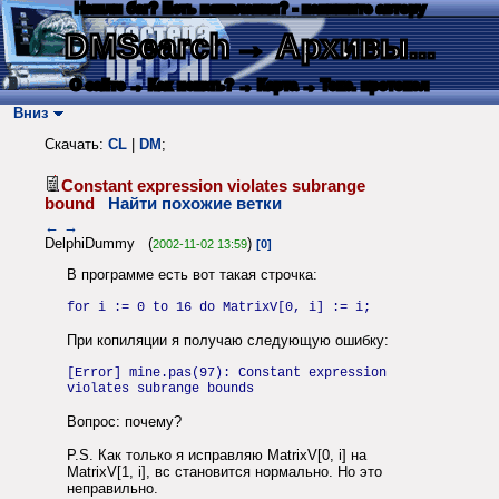
Нашли баг? Есть пожелания? - напишите автору
DMSearch
→ Архивы...
О сайте
→ Как искать?
→ Карта
→ Текс. протокол
Вниз
Скачать:
CL
|
DM
;
Constant expression violates subrange
bound
Найти похожие ветки
←
→
DelphiDummy (
)
2002-11-02 13:59
[0]
В программе есть вот такая строчка:
for i := 0 to 16 do MatrixV[0, i] := i;
При копиляции я получаю следующую ошибку:
[Error] mine.pas(97): Constant expression
violates subrange bounds
Вопрос: почему?
P.S. Как только я исправляю MatrixV[0, i] на
MatrixV[1, i], вс становится нормально. Но это
неправильно.