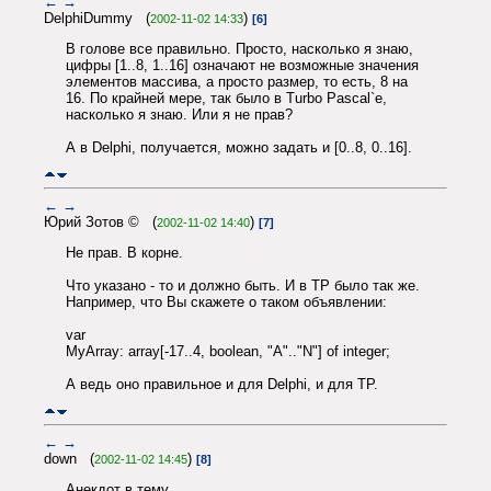
←
→
DelphiDummy (
)
2002-11-02 14:33
[6]
В голове все правильно. Просто, насколько я знаю,
цифры [1..8, 1..16] означают не возможные значения
элементов массива, а просто размер, то есть, 8 на
16. По крайней мере, так было в Turbo Pascal`е,
насколько я знаю. Или я не прав?
А в Delphi, получается, можно задать и [0..8, 0..16].
←
→
Юрий Зотов © (
)
2002-11-02 14:40
[7]
Не прав. В корне.
Что указано - то и должно быть. И в TP было так же.
Например, что Вы скажете о таком объявлении:
var
MyArray: array[-17..4, boolean, "A".."N"] of integer;
А ведь оно правильное и для Delphi, и для TP.
←
→
down (
)
2002-11-02 14:45
[8]
Анекдот в тему.