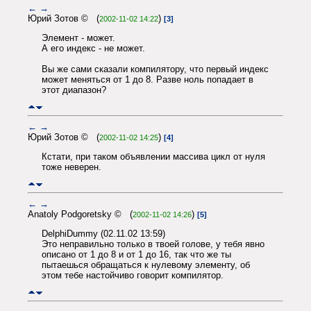
←
→
Юрий Зотов © (
)
2002-11-02 14:22
[3]
Элемент - может.
А его индекс - не может.
Вы же сами сказали компилятору, что первый индекс
может меняться от 1 до 8. Разве ноль попадает в
этот диапазон?
←
→
Юрий Зотов © (
)
2002-11-02 14:25
[4]
Кстати, при таком объявлении массива цикл от нуля
тоже неверен.
←
→
Anatoly Podgoretsky © (
)
2002-11-02 14:26
[5]
DelphiDummy (02.11.02 13:59)
Это неправильно только в твоей голове, у тебя явно
описано от 1 до 8 и от 1 до 16, так что же ты
пытаешься обращаться к нулевому элементу, об
этом тебе настойчиво говорит компилятор.