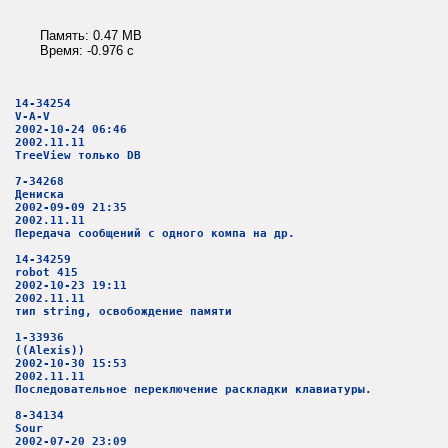
Память: 0.47 MB
Время: -0.976 c
14-34254
V-A-V
2002-10-24 06:46
2002.11.11
TreeView только DB
7-34268
Дениска
2002-09-09 21:35
2002.11.11
Передача сообщений с одного компа на др.
14-34259
robot 415
2002-10-23 19:11
2002.11.11
тип string, освобождение памяти
1-33936
((Alexis))
2002-10-30 15:53
2002.11.11
Последовательное переключение раскладки клавиатуры.
8-34134
Sour
2002-07-20 23:09