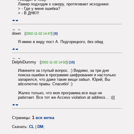
Ламер подходик к хакеру, протягивает исходники:
> - Где у меня ошибка?
> - В ДНК!!!
←
→
down (
)
2002-11-02 14:47
[9]
Я имею в виду пост А. Подгорецкого, без обид
←
→
DelphiDummy (
)
2002-11-02 14:50
[10]
Извините за глупый вопрос. :) Видимо, за три дня
поиска ошибки в программе шифрования я настолько
запарился, что даже такие вещи забыл. Юрий, Вы
абсолютно правы. Спасибо! :)
Жалко только, что моя программа все еще не
работает. Все тот же Access violation at address... :(((
1
Страницы:
вся ветка
Скачать:
CL
|
DM
;