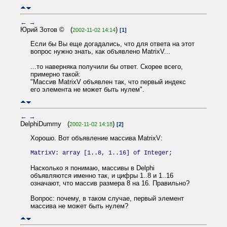
←
→
Юрий Зотов © (
)
2002-11-02 14:14
[1]
Если бы Вы еще догадались, что для ответа на этот
вопрос нужно знать, как объявлено MatrixV...
...то наверняка получили бы ответ. Скорее всего,
примерно такой:
"Массив MatrixV объявлен так, что первый индекс
его элемента не может быть нулем".
←
→
DelphiDummy (
)
2002-11-02 14:18
[2]
Хорошо. Вот объявление массива MatrixV:
MatrixV: array [1..8, 1..16] of Integer;
Насколько я понимаю, массивы в Delphi
объявляются именно так, и цифры 1..8 и 1..16
означают, что массив размера 8 на 16. Правильно?
Вопрос: почему, в таком случае, первый элемент
массива не может быть нулем?