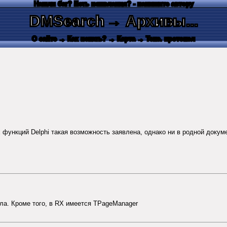
Нашли баг? Есть пожелания? - напишите автору
DMSearch
→ Архивы...
О сайте
→ Как искать?
→ Карта
→ Текс. протокол
 функций Delphi такая возможность заявлена, однако ни в родной докум
ла. Кроме того, в RX имеется TPageManager