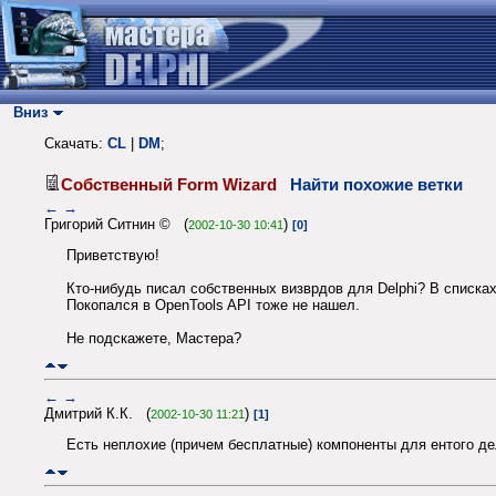
Вниз
Скачать:
CL
|
DM
;
Собственный Form Wizard
Найти похожие ветки
←
→
Григорий Ситнин © (
)
2002-10-30 10:41
[0]
Приветствую!
Кто-нибудь писал собственных визврдов для Delphi? В списках
Покопался в OpenTools API тоже не нашел.
Не подскажете, Мастера?
←
→
Дмитрий К.К. (
)
2002-10-30 11:21
[1]
Есть неплохие (причем бесплатные) компоненты для ентого де