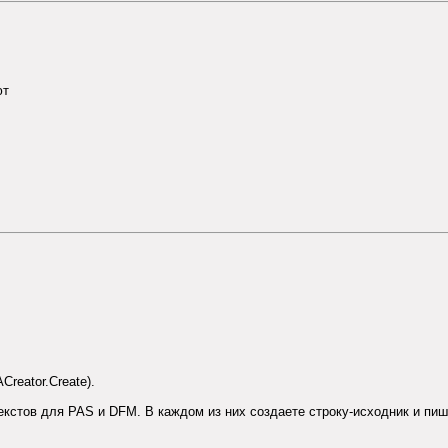
ют
Creator.Create).
стов для PAS и DFM. В каждом из них создаете строку-исходник и пишете