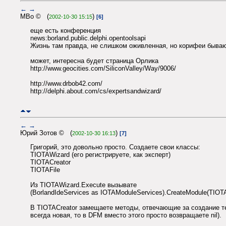
←
→
MBo © (
)
2002-10-30 15:15
[6]
еще есть конференция
news:borland.public.delphi.opentoolsapi
Жизнь там правда, не слишком оживленная, но корифеи быва
может, интересна будет страница Орлика
http://www.geocities.com/SiliconValley/Way/9006/
http://www.drbob42.com/
http://delphi.about.com/cs/expertsandwizard/
←
→
Юрий Зотов © (
)
2002-10-30 16:13
[7]
Григорий, это довольно просто. Создаете свои классы:
TIOTAWizard (его регистрируете, как эксперт)
TIOTACreator
TIOTAFile
Из TIOTAWizard.Execute вызывате
(BorlandIdeServices as IOTAModuleServices).CreateModule(TIOTA
В TIOTACreator замещаете методы, отвечающие за создание тек
всегда новая, то в DFM вместо этого просто возвращаете nil).