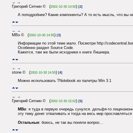
←
→
Григорий Ситнин © (
)
2002-10-30 14:50
[2]
А поподробнее? Какие компоненты? А то есть мысль, что вы не
←
→
MBo © (
)
2002-10-30 14:55
[3]
Информации по этой теме мало. Посмотри http://codecentral.bo
Особенно раздел Source Code.
Кажется, там же были исходники к книге Лишнера.
←
→
stone © (
)
2002-10-30 14:55
[4]
Можно использовать TNotebook из палитры Win 3.1
←
→
Григорий Ситнин © (
)
2002-10-30 15:02
[5]
MBo
: я туда в первую очередь сунулся. дельфя-то лицензионн
эту тему денег отваливать и тогда на весь мир прославляться 
Остальные
: боюсь, не так вы поняли вопрос...