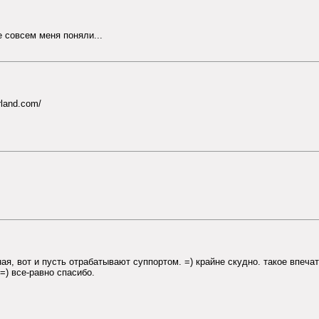
 совсем меня поняли...
rland.com/
ая, вот и пусть отрабатывают суппортом. =) крайне скудно. такое впеча
=) все-равно спасибо.