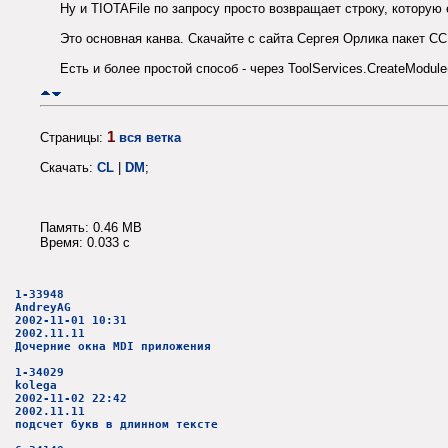
Ну и TIOTAFile по запросу просто возвращает строку, которую
Это основная канва. Скачайте с сайта Сергея Орлика пакет CC
Есть и более простой способ - через ToolServices.CreateModul
1
Страницы:
вся ветка
Скачать:
CL
|
DM
;
Память: 0.46 MB
Время: 0.033 c
1-33948
AndreyAG
2002-11-01 10:31
2002.11.11
Дочерние окна MDI приложения
1-34029
kolega
2002-11-02 22:42
2002.11.11
подсчет букв в длинном тексте