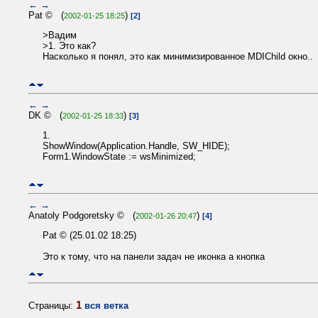
←
→
Pat © (
)
2002-01-25 18:25
[2]
>Вадим
>1. Это как?
Насколько я понял, это как минимизированное MDIChild окно..
←
→
DK © (
)
2002-01-25 18:33
[3]
1.
ShowWindow(Application.Handle, SW_HIDE);
Form1.WindowState := wsMinimized;
←
→
Anatoly Podgoretsky © (
)
2002-01-26 20:47
[4]
Pat © (25.01.02 18:25)
Это к тому, что на панели задач не иконка а кнопка
1
Страницы:
вся ветка