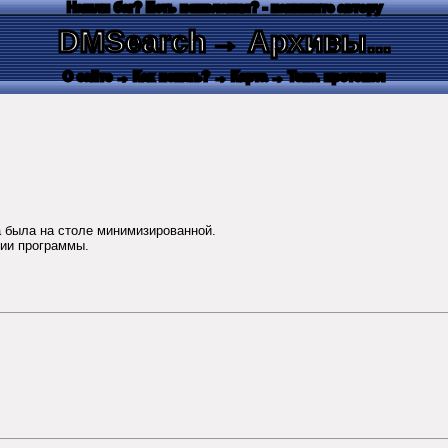
Нашли баг? Есть пожелания? - напишите автору
DMSearch
→ Архивы...
О сайте
→ Как искать?
→ Карта
→ Текс. протокол
а была на столе минимизированной.
тии программы.