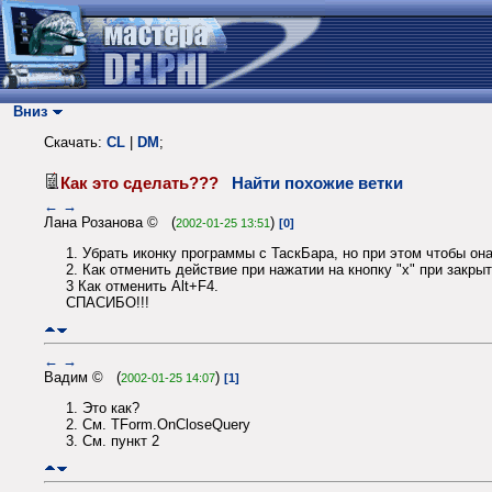
Вниз
Скачать:
CL
|
DM
;
Как это сделать???
Найти похожие ветки
←
→
Лана Розанова © (
)
2002-01-25 13:51
[0]
1. Убрать иконку программы с ТаскБара, но при этом чтобы он
2. Как отменить действие при нажатии на кнопку "х" при закры
3 Как отменить Alt+F4.
СПАСИБО!!!
←
→
Вадим © (
)
2002-01-25 14:07
[1]
1. Это как?
2. См. TForm.OnCloseQuery
3. См. пункт 2