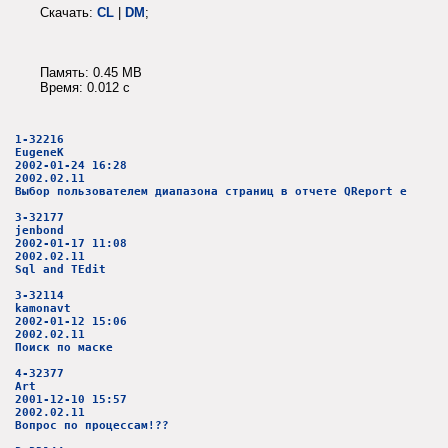
Скачать:
CL
|
DM
;
Память: 0.45 MB
Время: 0.012 c
1-32216
EugeneK
2002-01-24 16:28
2002.02.11
Выбор пользователем диапазона страниц в отчете QReport е
3-32177
jenbond
2002-01-17 11:08
2002.02.11
Sql and TEdit
3-32114
kamonavt
2002-01-12 15:06
2002.02.11
Поиск по маске
4-32377
Art
2001-12-10 15:57
2002.02.11
Вопрос по процессам!??