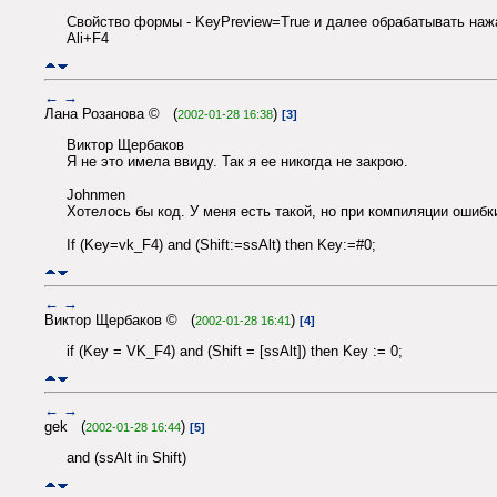
Свойство формы - KeyPreview=True и далее обрабатывать наж
Ali+F4
←
→
Лана Розанова © (
)
2002-01-28 16:38
[3]
Виктор Щербаков
Я не это имела ввиду. Так я ее никогда не закрою.
Johnmen
Хотелось бы код. У меня есть такой, но при компиляции ошибк
If (Key=vk_F4) and (Shift:=ssAlt) then Key:=#0;
←
→
Виктор Щербаков © (
)
2002-01-28 16:41
[4]
if (Key = VK_F4) and (Shift = [ssAlt]) then Key := 0;
←
→
gek (
)
2002-01-28 16:44
[5]
and (ssAlt in Shift)