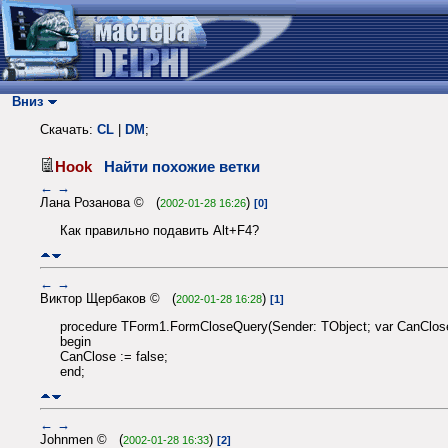
Вниз
Скачать:
CL
|
DM
;
Hook
Найти похожие ветки
←
→
Лана Розанова © (
)
2002-01-28 16:26
[0]
Как правильно подавить Alt+F4?
←
→
Виктор Щербаков © (
)
2002-01-28 16:28
[1]
procedure TForm1.FormCloseQuery(Sender: TObject; var CanClose
begin
CanClose := false;
end;
←
→
Johnmen © (
)
2002-01-28 16:33
[2]