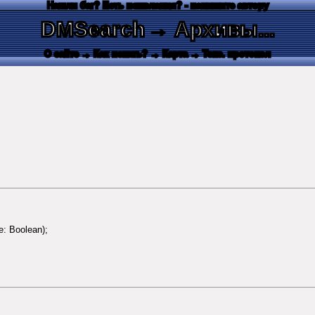
Нашли баг? Есть пожелания? - напишите автору
DMSearch
→ Архивы...
О сайте
→ Как искать?
→ Карта
→ Текс. протокол
: Boolean);