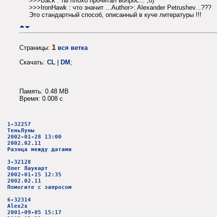
>>>Back : ты плохо прочитал вопрос... ;o)
>>>IronHawk : что значит ...Author>: Alexander Petrushev...???
Это стандартный способ, описанный в куче литературы !!!
1
Страницы:
вся ветка
Скачать:
CL
|
DM
;
Память: 0.48 MB
Время: 0.008 c
1-32257
ТеньЛуны
2002-01-28 13:00
2002.02.11
Разнца между датами
3-32128
Олег Лаукарт
2002-01-15 12:35
2002.02.11
Помогите с запросом
6-32314
Alex2x
2001-09-05 15:17