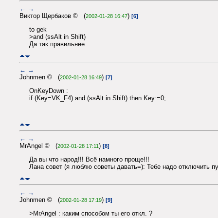
←
→
Виктор Щербаков © (
)
2002-01-28 16:47
[6]
to gek
>and (ssAlt in Shift)
Да так правильнее...
←
→
Johnmen © (
)
2002-01-28 16:49
[7]
OnKeyDown :
if (Key=VK_F4) and (ssAlt in Shift) then Key:=0;
←
→
MrAngel © (
)
2002-01-28 17:11
[8]
Да вы что народ!!! Всё намного проще!!!
Лана совет (я люблю советы давать=): Тебе надо отключить пу
←
→
Johnmen © (
)
2002-01-28 17:19
[9]
>MrAngel : каким способом ты его откл. ?