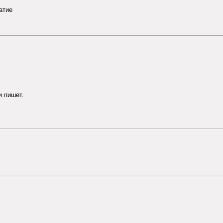
атие
и пишет.