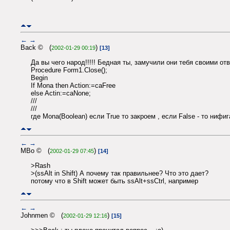
←
→
Back © (
)
2002-01-29 00:19
[13]
Да вы чего народ!!!!! Бедная ты, замучили они тебя своими от
Procedure Form1.Close();
Begin
If Mona then Action:=caFree
else Actin:=caNone;
///
///
где Mona(Boolean) если True то закроем , если False - то нифиг
←
→
MBo © (
)
2002-01-29 07:45
[14]
>Rash
>(ssAlt in Shift) А почему так правильнее? Что это дает?
потому что в Shift может быть ssAlt+ssCtrl, например
←
→
Johnmen © (
)
2002-01-29 12:16
[15]