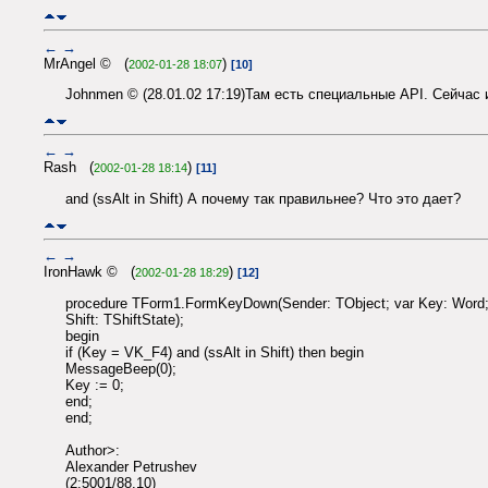
←
→
MrAngel © (
)
2002-01-28 18:07
[10]
Johnmen © (28.01.02 17:19)Там есть специальные API. Сейчас 
←
→
Rash (
)
2002-01-28 18:14
[11]
and (ssAlt in Shift) А почему так правильнее? Что это дает?
←
→
IronHawk © (
)
2002-01-28 18:29
[12]
procedure TForm1.FormKeyDown(Sender: TObject; var Key: Word
Shift: TShiftState);
begin
if (Key = VK_F4) and (ssAlt in Shift) then begin
MessageBeep(0);
Key := 0;
end;
end;
Author>:
Alexander Petrushev
(2:5001/88.10)