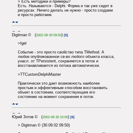
> Есть методики и примеры?
Есть. Называются - Delphi. Форма и так уже сидит в
ресурсах. Ничего делать не нужно - просто создаем
и просто работаем.
←
→
Digitman © (
)
2002-09-30 09:50
[5]
>Igel
Событие - это просто свойство типа TMethod. А
любое опубликованное св-во любого объекта класса,
унасл. от TPersistent, сохраняется в поток и
восстанавливается из потока автоматически.
>TTCustomDelphiMaster
Практически это дает возможность наиболее
простым и эффективным способом восстановить
объект в состоянии, соответствующем его
состоянию на момент сохранения в поток.
←
→
Юрий Зотов © (
)
2002-09-30 10:00
[6]
> Digitman © (30.09.02 09:50)