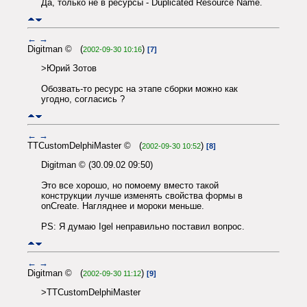
Да, только не в ресурсы - Duplicated Resource Name.
←
→
Digitman © (
)
2002-09-30 10:16
[7]
>Юрий Зотов
Обозвать-то ресурс на этапе сборки можно как
угодно, согласись ?
←
→
TTCustomDelphiMaster © (
)
2002-09-30 10:52
[8]
Digitman © (30.09.02 09:50)
Это все хорошо, но помоему вместо такой
конструкции лучше изменять свойства формы в
onCreate. Нагляднее и мороки меньше.
PS: Я думаю Igel неправильно поставил вопрос.
←
→
Digitman © (
)
2002-09-30 11:12
[9]
>TTCustomDelphiMaster