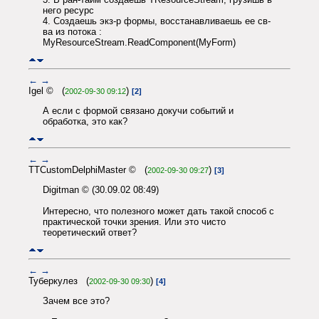
него ресурс
4. Создаешь экз-р формы, восстанавливаешь ее св-
ва из потока :
MyResourceStream.ReadComponent(MyForm)
←
→
Igel © (
)
2002-09-30 09:12
[2]
А если с формой связано докучи событий и
обработка, это как?
←
→
TTCustomDelphiMaster © (
)
2002-09-30 09:27
[3]
Digitman © (30.09.02 08:49)
Интересно, что полезного может дать такой способ с
практической точки зрения. Или это чисто
теоретический ответ?
←
→
Туберкулез (
)
2002-09-30 09:30
[4]
Зачем все это?