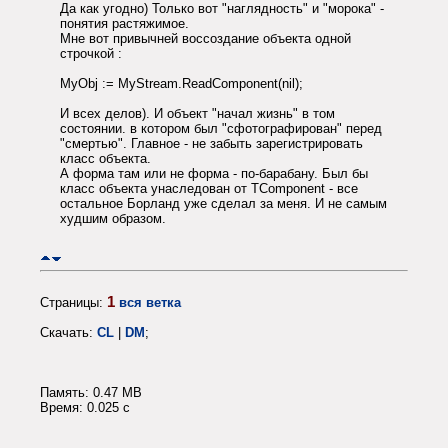
Да как угодно) Только вот "наглядность" и "морока" -
понятия растяжимое.
Мне вот привычней воссоздание объекта одной
строчкой :
MyObj := MyStream.ReadComponent(nil);
И всех делов). И объект "начал жизнь" в том
состоянии. в котором был "сфотографирован" перед
"смертью". Главное - не забыть зарегистрировать
класс объекта.
А форма там или не форма - по-барабану. Был бы
класс объекта унаследован от TComponent - все
остальное Борланд уже сделал за меня. И не самым
худшим образом.
1
Страницы:
вся ветка
Скачать:
CL
|
DM
;
Память: 0.47 MB
Время: 0.025 c