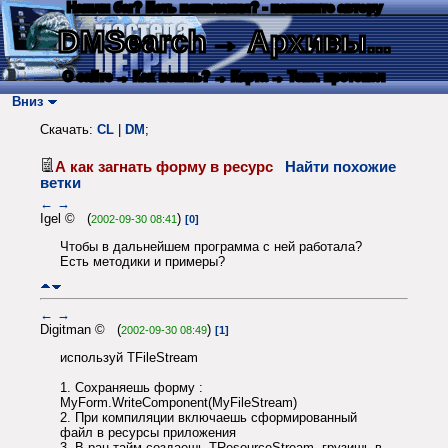
Нашли баг? Есть пожелания? - напишите автору
DMSearch
→ Архивы...
О сайте
→ Как искать?
→ Карта
→ Текс. протокол
Вниз
Скачать:
CL
|
DM
;
А как загнать форму в ресурс
Найти похожие
ветки
←
→
Igel © (
)
2002-09-30 08:41
[0]
Чтобы в дальнейшем программа с ней работала?
Есть методики и примеры?
←
→
Digitman © (
)
2002-09-30 08:49
[1]
используй TFileStream
1. Сохраняешь форму :
MyForm.WriteComponent(MyFileStream)
2. При компиляции включаешь сформированный
файл в ресурсы приложения
3. В ран-тайм создаешь TResourceStream, грузишь в