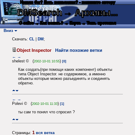
Нашли баг? Есть пожелания? - напишите автору
DMSearch
→ Архивы...
О сайте
→ Как искать?
→ Карта
→ Текс. протокол
Вниз
Скачать:
CL
|
DM
;
Object Inspector
Найти похожие ветки
←
→
shelest © (
)
2002-10-01 10:55
[0]
Как создать(при помощи каких компонент) объекты
типа Object Inspector. не содержимое, а именно
объекты которые можно разъединять и соединять
обратно.
←
→
Polevi © (
)
2002-10-01 11:33
[1]
ты сам то понял что спросил ?
1
Страницы:
вся ветка