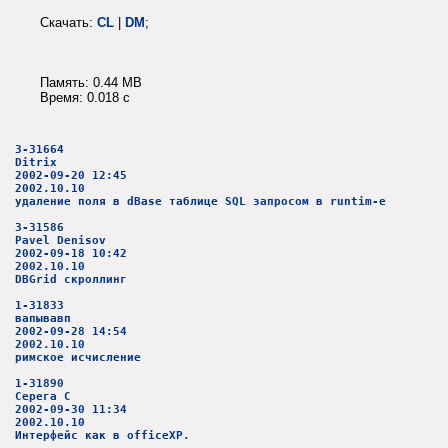
Скачать:
CL
|
DM
;
Память: 0.44 MB
Время: 0.018 c
3-31664
Ditrix
2002-09-20 12:45
2002.10.10
удаление поля в dBase таблице SQL запросом в runtim-е
3-31586
Pavel Denisov
2002-09-18 10:42
2002.10.10
DBGrid скроллинг
1-31833
вапывавп
2002-09-28 14:54
2002.10.10
римское исчисление
1-31890
Серега С
2002-09-30 11:34
2002.10.10
Интерфейс как в officeXP.