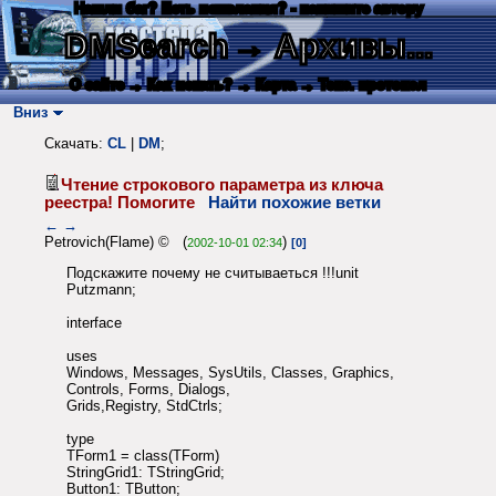
Нашли баг? Есть пожелания? - напишите автору
DMSearch
→ Архивы...
О сайте
→ Как искать?
→ Карта
→ Текс. протокол
Вниз
Скачать:
CL
|
DM
;
Чтение строкового параметра из ключа
реестра! Помогите
Найти похожие ветки
←
→
Petrovich(Flame) © (
)
2002-10-01 02:34
[0]
Подскажите почему не считываеться !!!unit
Putzmann;
interface
uses
Windows, Messages, SysUtils, Classes, Graphics,
Controls, Forms, Dialogs,
Grids,Registry, StdCtrls;
type
TForm1 = class(TForm)
StringGrid1: TStringGrid;
Button1: TButton;