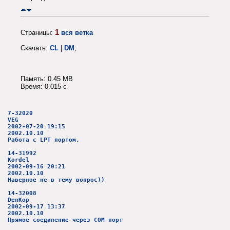
1
Страницы:
вся ветка
Скачать:
CL
|
DM
;
Память: 0.45 MB
Время: 0.015 c
7-32020
VEG
2002-07-20 19:15
2002.10.10
Работа с LPT портом.
14-31992
Kordel
2002-09-16 20:21
2002.10.10
Наверное не в тему вопрос))
14-32008
DenKop
2002-09-17 13:37
2002.10.10
Прямое соединение через COM порт