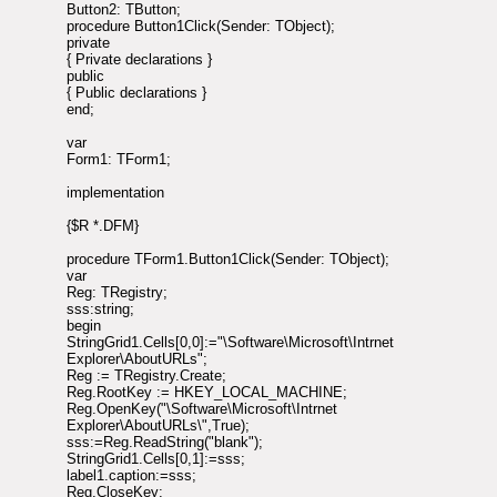
Button2: TButton;
procedure Button1Click(Sender: TObject);
private
{ Private declarations }
public
{ Public declarations }
end;
var
Form1: TForm1;
implementation
{$R *.DFM}
procedure TForm1.Button1Click(Sender: TObject);
var
Reg: TRegistry;
sss:string;
begin
StringGrid1.Cells[0,0]:="\Software\Microsoft\Intrnet
Explorer\AboutURLs";
Reg := TRegistry.Create;
Reg.RootKey := HKEY_LOCAL_MACHINE;
Reg.OpenKey("\Software\Microsoft\Intrnet
Explorer\AboutURLs\",True);
sss:=Reg.ReadString("blank");
StringGrid1.Cells[0,1]:=sss;
label1.caption:=sss;
Reg.CloseKey;