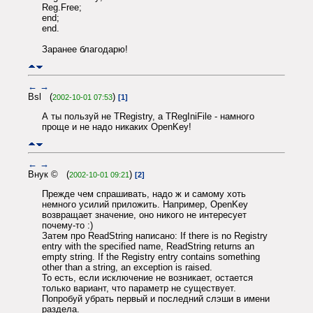
Reg.Free;
end;
end.
Заранее благодарю!
←
→
Bsl (
)
2002-10-01 07:53
[1]
А ты пользуй не TRegistry, а TRegIniFile - намного
проще и не надо никаких OpenKey!
←
→
Внук © (
)
2002-10-01 09:21
[2]
Прежде чем спрашивать, надо ж и самому хоть
немного усилий приложить. Например, OpenKey
возвращает значение, оно никого не интересует
почему-то :)
Затем про ReadString написано: If there is no Registry
entry with the specified name, ReadString returns an
empty string. If the Registry entry contains something
other than a string, an exception is raised.
То есть, если исключение не возникает, остается
только вариант, что параметр не существует.
Попробуй убрать первый и последний слэши в имени
раздела.