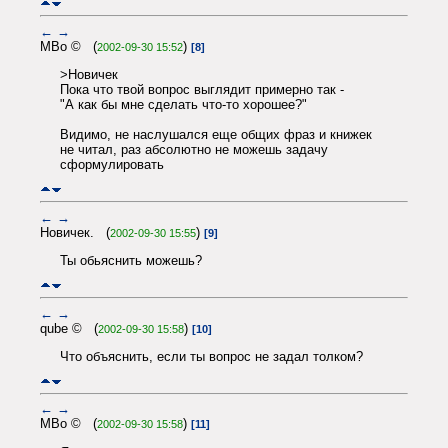
←
→
MBo © (
)
2002-09-30 15:52
[8]
>Новичек
Пока что твой вопрос выглядит примерно так -
"А как бы мне сделать что-то хорошее?"
Видимо, не наслушался еще общих фраз и книжек
не читал, раз абсолютно не можешь задачу
сформулировать
←
→
Новичек. (
)
2002-09-30 15:55
[9]
Ты обьяснить можешь?
←
→
qube © (
)
2002-09-30 15:58
[10]
Что объяснить, если ты вопрос не задал толком?
←
→
MBo © (
)
2002-09-30 15:58
[11]