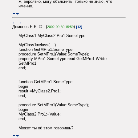
Я, вероятно, могу объяснить, только не знаю, что
именно.
←
→
Демонов Е.В. © (
)
2002-09-30 15:59
[12]
MyClass1.MyClass2.Pro1:SomeType
MyClass1=class(....)
function GetMPro1:SomeType;
procedure SetMPro1(Value:SomeType);
property MPro1:SomeType read GetMPro1 WRite
SetMPro1;
end;
function GetMPro1:SomeType;
begin
result:=MyClass2.Pro1;
end;
procedure SetMPro1(Value:SomeType);
begin
MyClass2.Pro1:=Value;
end;
Может ты об этом говоришь?