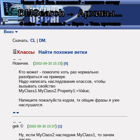
Нашли баг? Есть пожелания? - напишите автору
DMSearch
→ Архивы...
О сайте
→ Как искать?
→ Карта
→ Текс. протокол
Вниз
Скачать:
CL
|
DM
;
Классы
Найти похожие ветки
←
→
Новичек. (
)
2002-09-30 15:33
[0]
Кто может - помогите хоть раз нормально
разобраться на примере.
Надо написать наследование классов, чтобы
вызывать свойство
MyClass1.MyClass2.Property1:=Value;
Напишите пожалуйста кодом, тк общие фразы я уже
наслушался.
←
→
gek © (
)
2002-09-30 15:37
[1]
Ну, если MyClass2 наследник MyClass1, то зачем
писать