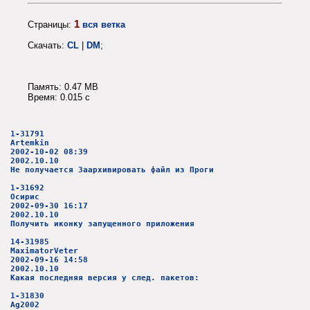
1
Страницы:
вся ветка
Скачать:
CL
|
DM
;
Память: 0.47 MB
Время: 0.015 c
1-31791
Artemkin
2002-10-02 08:39
2002.10.10
Не получается Заархивировать файл из Проги
1-31692
Осирис
2002-09-30 16:17
2002.10.10
Получить иконку запущенного приложения
14-31985
MaximatorVeter
2002-09-16 14:58
2002.10.10
Какая последняя версия у след. пакетов:
1-31830
Ag2002