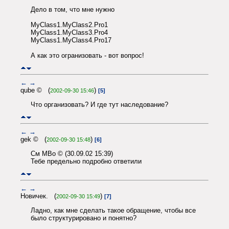
Дело в том, что мне нужно
MyClass1.MyClass2.Pro1
MyClass1.MyClass3.Pro4
MyClass1.MyClass4.Pro17
А как это огранизовать - вот вопрос!
←
→
qube © (
)
2002-09-30 15:46
[5]
Что организовать? И где тут наследование?
←
→
gek © (
)
2002-09-30 15:48
[6]
См MBo © (30.09.02 15:39)
Тебе предельно подробно ответили
←
→
Новичек. (
)
2002-09-30 15:49
[7]
Ладно, как мне сделать такое обращение, чтобы все
было структурировано и понятно?