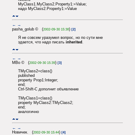
MyClass1.MyClass2.Property1:=Value;
надо MyClass2.Property1:=Value
←
→
pasha_golub © (
)
2002-09-30 15:38
[2]
Я не совсем уразумел вопрос, но по сути мне
здается, что надо писать
inherited
.
←
→
MBo © (
)
2002-09-30 15:39
[3]
TMyClass2=class()
published
property Prop1:Integer;
end;
Ctrl-Shift-C дополнит объявление
TMyClass1=class()
property MyClass2:TMyClass2;
end;
аналогично
←
→
Новичек. (
)
2002-09-30 15:44
[4]