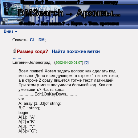
Нашли баг? Есть пожелания? - напишите автору
DMSearch
→ Архивы...
О сайте
→ Как искать?
→ Карта
→ Текс. протокол
Вниз
Скачать:
CL
|
DM
;
Размер кода?
Найти похожие ветки
←
→
Евгений-Зеленоград (
)
2002-04-20 01:07
[0]
Всем привет! Хотел задать вопрос как сделать код
меньше. Дело в следующем: в строке 1 пишем текст,
а в строке 2 сразу пишется тотже текст латиницей.
При этом у меня получился большой код. Как его
уменьшить? Часть кода:
.............Edit1OnKeyDown.........
var
A: array [1..33]of string;
B,C : string;
begin
A[1]:="A";
A[2]:="B";
A[3]:="V";
A[3]:="G";
...