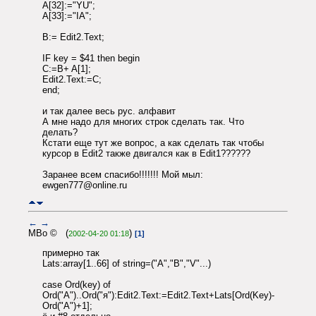
A[32]:="YU";
A[33]:="IA";
B:= Edit2.Text;
IF key = $41 then begin
C:=B+ A[1];
Edit2.Text:=C;
end;
и так далее весь рус. алфавит
А мне надо для многих строк сделать так. Что
делать?
Кстати еще тут же вопрос, а как сделать так чтобы
курсор в Edit2 также двигался как в Edit1??????
Заранее всем спасибо!!!!!!! Мой мыл:
ewgen777@online.ru
←
→
MBo © (
)
2002-04-20 01:18
[1]
примерно так
Lats:array[1..66] of string=("A","B","V"...)
case Ord(key) of
Ord("A")..Ord("я"):Edit2.Text:=Edit2.Text+Lats[Ord(Key)-
Ord("A")+1];