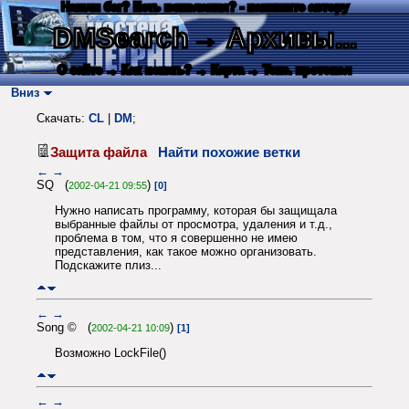
Нашли баг? Есть пожелания? - напишите автору
DMSearch
→ Архивы...
О сайте
→ Как искать?
→ Карта
→ Текс. протокол
Вниз
Скачать:
CL
|
DM
;
Защита файла
Найти похожие ветки
←
→
SQ (
)
2002-04-21 09:55
[0]
Нужно написать программу, которая бы защищала
выбранные файлы от просмотра, удаления и т.д.,
проблема в том, что я совершенно не имею
представления, как такое можно организовать.
Подскажите плиз...
←
→
Song © (
)
2002-04-21 10:09
[1]
Возможно LockFile()
←
→