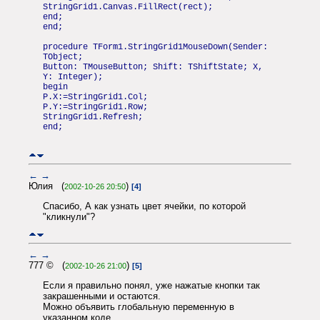
StringGrid1.Canvas.FillRect(rect);
end;
end;
procedure TForm1.StringGrid1MouseDown(Sender:
TObject;
Button: TMouseButton; Shift: TShiftState; X,
Y: Integer);
begin
P.X:=StringGrid1.Col;
P.Y:=StringGrid1.Row;
StringGrid1.Refresh;
end;
←
→
Юлия (
)
2002-10-26 20:50
[4]
Спасибо, А как узнать цвет ячейки, по которой
"кликнули"?
←
→
777 © (
)
2002-10-26 21:00
[5]
Если я правильно понял, уже нажатые кнопки так
закрашенными и остаются.
Можно объявить глобальную переменную в
указанном коде,