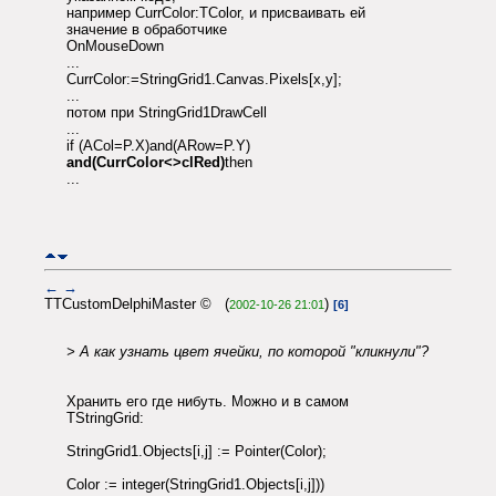
например CurrColor:TColor, и присваивать ей
значение в обработчике
OnMouseDown
...
CurrColor:=StringGrid1.Canvas.Pixels[x,y];
...
потом при StringGrid1DrawCell
...
if (ACol=P.X)and(ARow=P.Y)
and(CurrColor<>clRed)
then
...
←
→
TTCustomDelphiMaster © (
)
2002-10-26 21:01
[6]
> А как узнать цвет ячейки, по которой "кликнули"?
Хранить его где нибуть. Можно и в самом
TStringGrid:
StringGrid1.Objects[i,j] := Pointer(Color);
Color := integer(StringGrid1.Objects[i,j]))