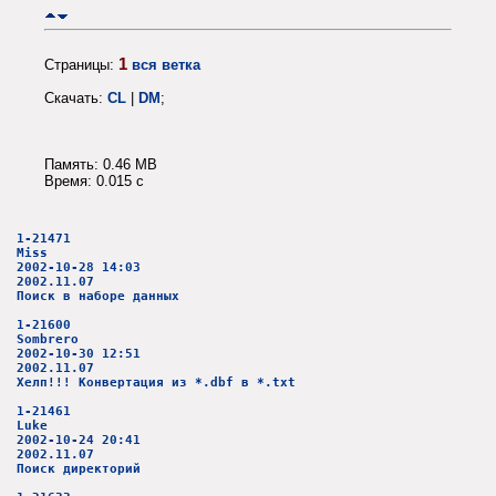
1
Страницы:
вся ветка
Скачать:
CL
|
DM
;
Память: 0.46 MB
Время: 0.015 c
1-21471
Miss
2002-10-28 14:03
2002.11.07
Поиск в наборе данных
1-21600
Sombrero
2002-10-30 12:51
2002.11.07
Хелп!!! Конвертация из *.dbf в *.txt
1-21461
Luke
2002-10-24 20:41
2002.11.07
Поиск директорий