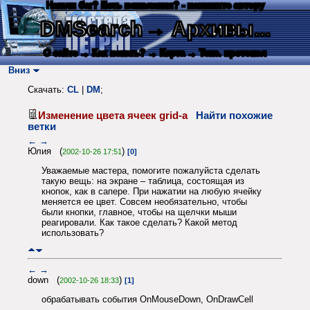
Нашли баг? Есть пожелания? - напишите автору
DMSearch
→ Архивы...
О сайте
→ Как искать?
→ Карта
→ Текс. протокол
Вниз
Скачать:
CL
|
DM
;
Изменение цвета ячеек grid-а
Найти похожие
ветки
←
→
Юлия (
)
2002-10-26 17:51
[0]
Уважаемые мастера, помогите пожалуйста сделать
такую вещь: на экране – таблица, состоящая из
кнопок, как в сапере. При нажатии на любую ячейку
меняется ее цвет. Совсем необязательно, чтобы
были кнопки, главное, чтобы на щелчки мыши
реагировали. Как такое сделать? Какой метод
использовать?
←
→
down (
)
2002-10-26 18:33
[1]
обрабатывать события OnMouseDown, OnDrawCell