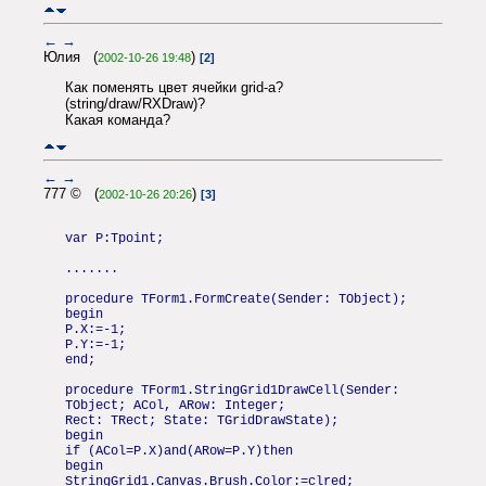
←
→
Юлия (
)
2002-10-26 19:48
[2]
Как поменять цвет ячейки grid-а?
(string/draw/RXDraw)?
Какая команда?
←
→
777 © (
)
2002-10-26 20:26
[3]
var P:Tpoint;
.......
procedure TForm1.FormCreate(Sender: TObject);
begin
P.X:=-1;
P.Y:=-1;
end;
procedure TForm1.StringGrid1DrawCell(Sender:
TObject; ACol, ARow: Integer;
Rect: TRect; State: TGridDrawState);
begin
if (ACol=P.X)and(ARow=P.Y)then
begin
StringGrid1.Canvas.Brush.Color:=clred;