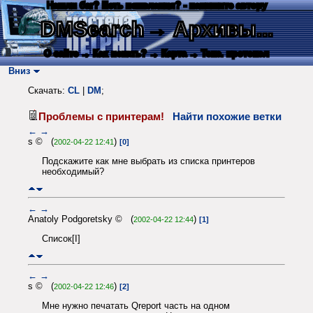
Нашли баг? Есть пожелания? - напишите автору
DMSearch
→ Архивы...
О сайте
→ Как искать?
→ Карта
→ Текс. протокол
Вниз
Скачать:
CL
|
DM
;
Проблемы с принтерам!
Найти похожие ветки
←
→
s © (
)
2002-04-22 12:41
[0]
Подскажите как мне выбрать из списка принтеров
необходимый?
←
→
Anatoly Podgoretsky © (
)
2002-04-22 12:44
[1]
Список[I]
←
→
s © (
)
2002-04-22 12:46
[2]
Мне нужно печатать Qreport часть на одном