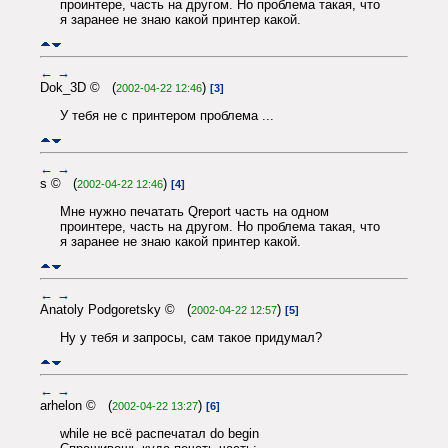
проинтере, часть на другом. Но проблема такая, что
я заранее не знаю какой принтер какой.
←
→
Dok_3D © (
)
2002-04-22 12:46
[3]
У тебя не с принтером проблема ...
←
→
s © (
)
2002-04-22 12:46
[4]
Мне нужно печатать Qreport часть на одном
проинтере, часть на другом. Но проблема такая, что
я заранее не знаю какой принтер какой.
←
→
Anatoly Podgoretsky © (
)
2002-04-22 12:57
[5]
Ну у тебя и запросы, сам такое придумал?
←
→
arhelon © (
)
2002-04-22 13:27
[6]
while не всё распечатал do begin