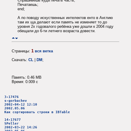
Спрашивешь куда печать часть;
Печатаешь;
end;
А по поводу искуственных интелектов енто в Англию
там их ща делают если память не изменяет то до
уровня 2х годовалого ребёнка уже дошли к 2004 году
обещали до 6-ти летнего возраста довести.
1
Страницы:
вся ветка
Скачать:
CL
|
DM
;
Память: 0.46 MB
Время: 0.009 c
3-17476
s-gorbachev
2002-04-12 12:10
2002.05.06
Как сортировать строки в IBTable
14-17677
SPeller
2002-03-22 14:26