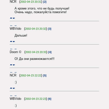
NCR (
)
2002-04-23 20:31
[2]
А кроме этого, что ни будь получше!
Очень надо, пожалуйста помогите!
←
→
WBVido (
)
2002-04-23 20:32
[3]
Дальше!
←
→
Doom © (
)
2002-04-23 20:33
[4]
О! Да они размножаются!!!
←
→
NCR (
)
2002-04-23 22:22
[5]
:)
←
→
WBVido (
)
2002-04-23 22:23
[6]
:)