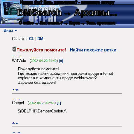
Нашли баг? Есть пожелания? - напишите автору
DMSearch
→ Архивы...
О сайте
→ Как искать?
→ Карта
→ Текс. протокол
Вниз
Скачать:
CL
|
DM
;
Пожалуйста помогите!
Найти похожие ветки
←
→
WBVido (
)
2002-04-22 21:42
[0]
Пожалуйста помогите!
Где можно найти исходники программ вроде internet
explorer-а и компоненты вроде webbrowser?
Заранее благодарен!
←
→
Chepel (
)
2002-04-23 02:46
[1]
$(DELPHI)\Demos\Coolstuf\
←
→