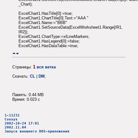
_Chart);
ExcelChart1.HasTitle[0]:=true;
ExcelChart1.ChartTitle[0].Text:="AAA "
ExcelChart1.Name:="BBB"
ExcelChart1.SetSourceData(ExcelWorksheet1.Range[IR1,
IR2]);
ExcelChart1.ChartType:=xlLineMarkers;
ExcelChart1.HasLegend[0]:=false;
ExcelChart1.HasDataTable:=true;
1
Страницы:
вся ветка
Скачать:
CL
|
DM
;
Память: 0.44 MB
Время: 0.023 c
1-11231
Cossys
2002-10-24 17:01
2002.11.04
Запуск внешнего DOS-приложения