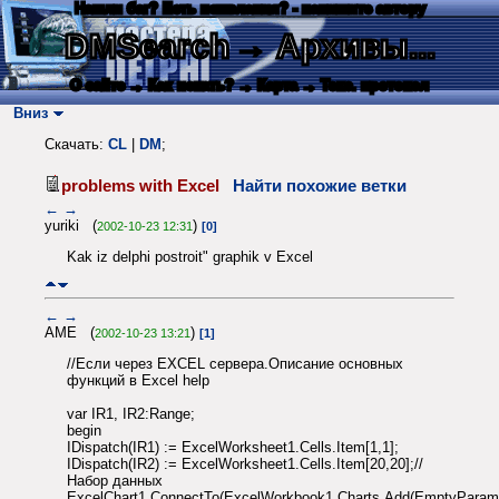
Нашли баг? Есть пожелания? - напишите автору
DMSearch
→ Архивы...
О сайте
→ Как искать?
→ Карта
→ Текс. протокол
Вниз
Скачать:
CL
|
DM
;
problems with Excel
Найти похожие ветки
←
→
yuriki (
)
2002-10-23 12:31
[0]
Kak iz delphi postroit" graphik v Excel
←
→
AME (
)
2002-10-23 13:21
[1]
//Если через EXCEL сервера.Описание основных
функций в Excel help
var IR1, IR2:Range;
begin
IDispatch(IR1) := ExcelWorksheet1.Cells.Item[1,1];
IDispatch(IR2) := ExcelWorksheet1.Cells.Item[20,20];//
Набор данных
ExcelChart1.ConnectTo(ExcelWorkbook1.Charts.Add(EmptyPar