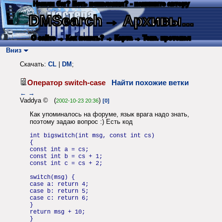
Нашли баг? Есть пожелания? - напишите автору
DMSearch
→ Архивы...
О сайте
→ Как искать?
→ Карта
→ Текс. протокол
Вниз
Скачать:
CL
|
DM
;
Оператор switch-case
Найти похожие ветки
←
→
Vaddya © (
)
2002-10-23 20:36
[0]
Как упоминалось на форуме, язык врага надо знать,
поэтому задаю вопрос :) Есть код
int bigswitch(int msg, const int cs)
{
const int a = cs;
const int b = cs + 1;
const int c = cs + 2;
switch(msg) {
case a: return 4;
case b: return 5;
case c: return 6;
}
return msg + 10;
}