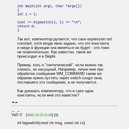
int main(int argc, char *argv[])
{
int i = 1;
cout << bigswitch(i, 1) << "\n";
return 0;
}
Так вот, компилятор ругается, что
case expression not
constant
, хотя везде явно задано, что это константа
и нигде в функции она меняться не будет - это тоже
не позволительно. Как известно, такое же
происходит и в Delphi.
Пример, хоть и "синтетический", если можно так
сказать, но насущный. Например, лично мне при
обработке сообщения WM_COMMAND таким же
образом нужно пустить через switch хэндл окна,
пославшего это сообщение, а не получается.
Как доказать компилятору, что в case одни
константы, если
мне
это известно?
←
→
VaS © (
)
2002-10-23 21:09
[1]
int bigswitch(const int msg, const int cs)