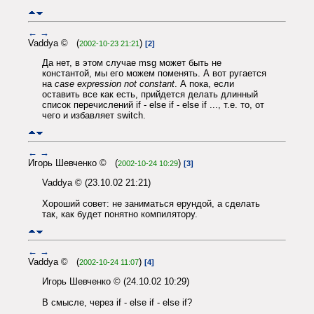
←
→
Vaddya © (
)
2002-10-23 21:21
[2]
Да нет, в этом случае msg может быть не
константой, мы его можем поменять. А вот ругается
на
case expression not constant
. А пока, если
оставить все как есть, прийдется делать длинный
список перечислений if - else if - else if ..., т.е. то, от
чего и избавляет switch.
←
→
Игорь Шевченко © (
)
2002-10-24 10:29
[3]
Vaddya © (23.10.02 21:21)
Хороший совет: не заниматься ерундой, а сделать
так, как будет понятно компилятору.
←
→
Vaddya © (
)
2002-10-24 11:07
[4]
Игорь Шевченко © (24.10.02 10:29)
В смысле, через if - else if - else if?