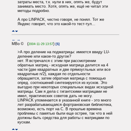
затраты места, т.к. нули в них, опять же, будут
занимать место. Хотя, опять же, ещё не читал эти
методы подробно.
А про LINPACK, честно говоря, не понял. Тот же
Яндекс говорит, что это какой-то тест-тул...
←
→
MBo © (
)
2004-11-29 13:57
[5]
>А про деление на подматрицы: имеется ввиду LU-
деление или какое-то другое?
нет. Я встречался с этим при рассмотрении
обратных матриц - исходная матрица делится на 4
части (две квадратных и две прямоугльных или все
квадратные n/2), каждая по отдельности
обращается, затем обратная матрица с помощью
опред. соотношений синтезируется из кусков. Это
выгодно при некоторых специальных видах исходной
матрицы. Сам я дела с гигантскими матрицами не
имел, практических советов дать не могу.
LINPACK упоминается в указанной книге - это много
лет разрабатывающаяся фортрановская библиотека,
возможно, есть порт на С. В прошлые времена
проблемы с памятью были еще острее, так что в ней
должны быть средства для работы с матрицами по
кускам.