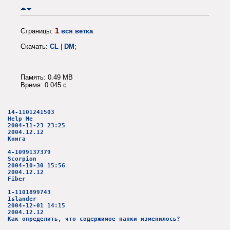
1
Страницы:
вся ветка
Скачать:
CL
|
DM
;
Память: 0.49 MB
Время: 0.045 c
14-1101241503
Help Me
2004-11-23 23:25
2004.12.12
Книга
4-1099137379
Scorpion
2004-10-30 15:56
2004.12.12
Fiber
1-1101899743
Islander
2004-12-01 14:15
2004.12.12
Как определить, что содержимое папки изменилось?