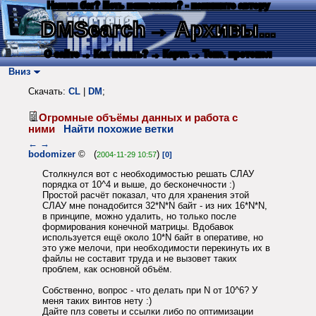
Нашли баг? Есть пожелания? - напишите автору
DMSearch
→ Архивы...
О сайте
→ Как искать?
→ Карта
→ Текс. протокол
Вниз
Скачать:
CL
|
DM
;
Огромные объёмы данных и работа с
ними
Найти похожие ветки
←
→
bodomizer
© (
)
2004-11-29 10:57
[0]
Столкнулся вот с необходимостью решать СЛАУ
порядка от 10^4 и выше, до бесконечности :)
Простой расчёт показал, что для хранения этой
СЛАУ мне понадобится 32*N*N байт - из них 16*N*N,
в принципе, можно удалить, но только после
формирования конечной матрицы. Вдобавок
используется ещё около 10*N байт в оперативе, но
это уже мелочи, при необходимости перекинуть их в
файлы не составит труда и не вызовет таких
проблем, как основной объём.
Собственно, вопрос - что делать при N от 10^6? У
меня таких винтов нету :)
Дайте плз советы и ссылки либо по оптимизации