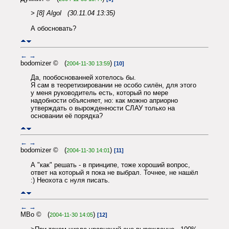
> [8] Algol (30.11.04 13:35)
А обосновать?
←
→
bodomizer © (
)
2004-11-30 13:59
[10]
Да, пообоснованней хотелось бы.
Я сам в теоретизировании не особо силён, для этого
у меня руководитель есть, который по мере
надобности объясняет, но: как можно априорно
утверждать о вырожденности СЛАУ только на
основании её порядка?
←
→
bodomizer © (
)
2004-11-30 14:01
[11]
А "как" решать - в принципе, тоже хороший вопрос,
ответ на который я пока не выбрал. Точнее, не нашёл
:) Неохота с нуля писать.
←
→
MBo © (
)
2004-11-30 14:05
[12]