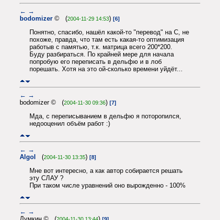
←
→
bodomizer
© (
)
2004-11-29 14:53
[6]
Понятно, спасибо, нашёл какой-то "перевод" на С, не
похоже, правда, что там есть какая-то оптимизация
работыв с памятью, т.к. матрица всего 200*200.
Буду разбираться. По крайней мере для начала
попробую его переписать в дельфю и в лоб
порешать. Хотя на это ой-сколько времени уйдёт...
←
→
bodomizer © (
)
2004-11-30 09:36
[7]
Мда, с переписыванием в дельфю я поторопился,
недооценил объём работ :)
←
→
Algol
(
)
2004-11-30 13:35
[8]
Мне вот интересно, а как автор собирается решать
эту СЛАУ ?
При таком числе уравнений оно вырожденно - 100%
←
→
Думкин © (
)
2004-11-30 13:44
[9]