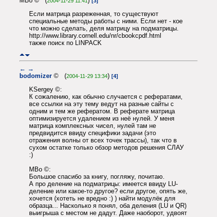
MBo © (
)
2004-11-29 11:41
[3]
Если матрица разреженная, то существуют
специальные методы работы с ними. Если нет - кое
что можно сделать, деля матрицу на подматрицы.
http://www.library.cornell.edu/nr/cbookcpdf.html
также поиск по LINPACK
←
→
bodomizer
© (
)
2004-11-29 13:34
[4]
KSergey ©:
К сожалению, как обычно случается с рефератами,
все ссылки на эту тему ведут на разные сайты с
одним и тем же рефератом. В реферате матрица
оптимизируется удалением из неё нулей. У меня
матрица комплексных чисел, нулей там не
предвидится ввиду специфики задачи (это
отражения волны от всех точек трассы), так что в
сухом остатке только обзор методов решения СЛАУ
:)
MBo ©:
Большое спасибо за книгу, погляжу, почитаю.
А про деление на подматрицы: имеется ввиду LU-
деление или какое-то другое? если другое, опять же,
хочется (хотеть не вредно :) ) найти модулёк для
образца... Насколько я понял, оба деления (LU и QR)
выигрыша с местом не дадут. Даже наоборот, удвоят