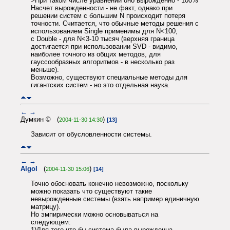
>При таком числе уравнений оно вырожденно - 100%
Насчет вырожденности - не факт, однако при
решении систем с большим N происходит потеря
точности. Считается, что обычные методы решения с
использованием Single применимы для N<100,
с Double - для N<3-10 тысяч (верхняя граница
достигается при использовании SVD - видимо,
наиболее точного из общих методов, для
гауссообразных алгоритмов - в несколько раз
меньше).
Возможно, существуют специальные методы для
гигантских систем - но это отдельная наука.
←
→
Думкин © (
)
2004-11-30 14:30
[13]
Зависит от обусловленности системы.
←
→
Algol
(
)
2004-11-30 15:06
[14]
Точно обосновать конечно невозможно, поскольку
можно показать что существуют такие
невырожденные системы (взять например единичную
матрицу).
Но эмпирически можно основываться на
следующем:
1)Для того что бы система была вырожденна -