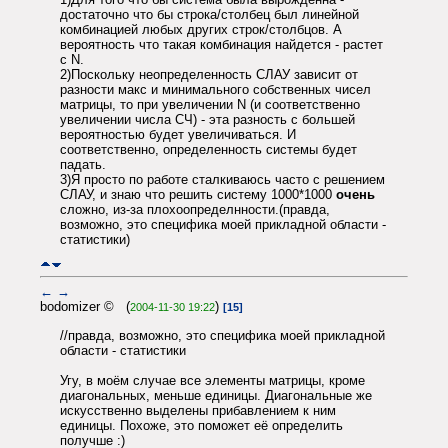
достаточно что бы строка/столбец был линейной
комбинацией любых других строк/столбцов. А
вероятность что такая комбинация найдется - растет
с N.
2)Поскольку неопределенность СЛАУ зависит от
разности макс и минимального собственных чисел
матрицы, то при увеличении N (и соответственно
увеличении числа СЧ) - эта разность с большей
вероятностью будет увеличиваться. И
соответственно, определенность системы будет
падать.
3)Я просто по работе сталкиваюсь часто с решением
СЛАУ, и знаю что решить систему 1000*1000
очень
сложно, из-за плохоопределнности.(правда,
возможно, это специфика моей прикладной области -
статистики)
←
→
bodomizer © (
)
2004-11-30 19:22
[15]
//правда, возможно, это специфика моей прикладной
области - статистики
Угу, в моём случае все элементы матрицы, кроме
диагональных, меньше единицы. Диагональные же
искусственно выделены прибавлением к ним
единицы. Похоже, это поможет её определить
получше :)