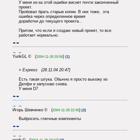
У меня из-за этой ошибки виснет почти законченный
проект.
Пробовал брать старые копии. В них тоже, эта
ошибка через определенное время
доработки до текущего проекта...
Притом, что если я создаю новый проект, то все
работает нормально.
←
→
YurikGL © (
)
2004-11-28 20:56
[1]
> Express (28.11.04 20:47)
Есть такая штука. Обычно я просто выхожу из
Делфи и запускаю снова.
У меня D7
←
→
Игорь Шевченко © (
)
2004-11-28 22:45
[2]
Выбросить глючные компоненты
←
→
noob © (
)
2004-11-28 23:31
[3]