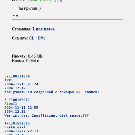
Ты прилип :)
1
Страницы:
вся ветка
Скачать:
CL
|
DM
;
Память: 0.45 MB
Время: 0.044 c
3-1100111086
APXi
2004-11-10 21:24
2004.12.12
Как узнать ID созданной с помощью SQL записи?
3-1100166911
ALex11
2004-11-11 12:55
2004.12.12
Wer ist das: Insufficient disk space.???
1-1101582815
Herkules-A
2004-11-27 22:13