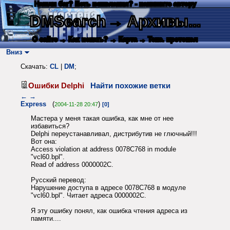
Нашли баг? Есть пожелания? - напишите автору
DMSearch
→ Архивы...
О сайте
→ Как искать?
→ Карта
→ Текс. протокол
Вниз
Скачать:
CL
|
DM
;
Ошибки Delphi
Найти похожие ветки
←
→
Express
(
)
2004-11-28 20:47
[0]
Мастера у меня такая ошибка, как мне от нее
избавиться?
Delphi переустанавливал, дистрибутив не глючный!!!
Вот она:
Access violation at address 0078C768 in module
"vcl60.bpl".
Read of address 0000002C.
Русский перевод:
Нарушение доступа в адресе 0078C768 в модуле
"vcl60.bpl". Читает адреса 0000002C.
Я эту ошибку понял, как ошибка чтения адреса из
памяти....