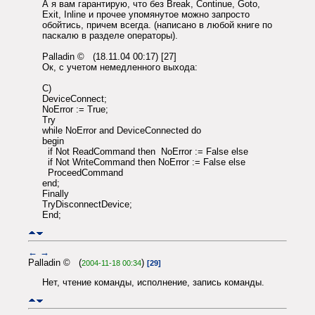
А я вам гарантирую, что без Break, Continue, Goto,
Exit, Inline и прочее упомянутое можно запросто
обойтись, причем всегда. (написано в любой книге по
паскалю в разделе операторы).
Palladin © (18.11.04 00:17) [27]
Ок, с учетом немедленного выхода:
C)
DeviceConnect;
NoError := True;
Try
while NoError and DeviceConnected do
begin
if Not ReadCommand then NoError := False else
if Not WriteCommand then NoError := False else
ProceedCommand
end;
Finally
TryDisconnectDevice;
End;
←
→
Palladin © (
)
2004-11-18 00:34
[29]
Нет, чтение команды, исполнение, запись команды.