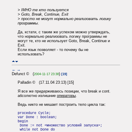
> IMHO те кто пользуется
> Goto, Break, Continue, Exit
> просто не могут нормально реализовать логику
программы.
Да, кстати, с таким же успехом можно утверждать,
что нормально реализовать логику программы не
могут те, кто не использует Goto, Break, Continue и
Exit.
Если язык позволяет - то почему бы не
использовать?
←
→
Defunct © (
)
2004-11-17 23:38
[19]
Palladin © (17.11.04 23:13) [15]
Я все же придерживаюсь позиции, что break и cont.
абсолютно излишние
операторы
.
Ведь никто не мешает построить тело цикла так:
procedure Cycle;
var Done : boolean;
begin
Done := not <множество условий запуска>;
while not Done do