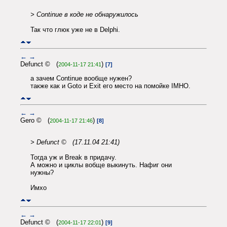
> Continue в коде не обнаружилось
Так что глюк уже не в Delphi.
←
→
Defunct © (
)
2004-11-17 21:41
[7]
а зачем Continue вообще нужен?
также как и Goto и Exit его место на помойке IMHO.
←
→
Gero © (
)
2004-11-17 21:46
[8]
> Defunct © (17.11.04 21:41)
Тогда уж и Break в придачу.
А можно и циклы вобще выкинуть. Нафиг они
нужны?
Имхо
←
→
Defunct © (
)
2004-11-17 22:01
[9]