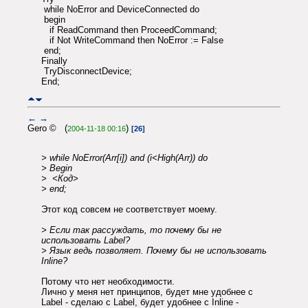
while NoError and DeviceConnected do
begin
if ReadCommand then ProceedCommand;
if Not WriteCommand then NoError := False
end;
Finally
TryDisconnectDevice;
End;
←
→
Gero © (
)
2004-11-18 00:16
[26]
> while NoError(Arr[i]) and (i<High(Arr)) do
> Begin
> <Код>
> end;
Этот код совсем не соответствует моему.
> Если так рассуждать, то почему бы не
использовать Label?
> Язык ведь позволяет. Почему бы не использовать
Inline?
Потому что нет необходимости.
Лично у меня нет принципов, будет мне удобнее с
Label - сделаю с Label, будет удобнее с Inline -