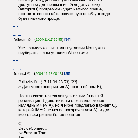
доступной для понимания. Углядеть логику
(алгоритм) программы будет намного проще,
соответственно найти возможную ошибку в коде
будет намного проще.
←
→
Palladin © (
)
2004-11-17 23:55
[24]
Упс.. ошибочка... из толпы условий Not нужно
поубирать... и из условия While тоже...
←
→
Defunct © (
)
2004-11-18 00:13
[25]
Palladin © (17.11.04 23:53) [22]
> Для моего восприятия A) понятней чем B),
Честно сказать я соглашусь с этим (в вашей
реализации B действительно оказался менее
наглядным чем A), но я ниже предлагаю вариант C),
который IMHO не менее прозрачен чем A), и для
моего восприятия более понятен.
C)
DeviceConnect;
NoError := True;
Try