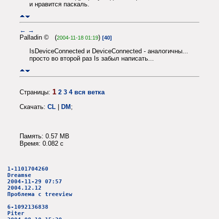
и нравится паскаль.
←
→
Palladin © (
)
2004-11-18 01:19
[40]
IsDeviceConnected и DeviceConnected - аналогичны...
просто во второй раз Is забыл написать...
1
Страницы:
2
3
4
вся ветка
Скачать:
CL
|
DM
;
Память: 0.57 MB
Время: 0.082 c
1-1101704260
Dreamse
2004-11-29 07:57
2004.12.12
Проблема с treeview
6-1092136838
Piter