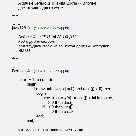
А зачем целых 3(!!!) вида цикла?? Вполне
достаточно одного while.
←
→
jack128 © (
)
2004-11-17 22:29
[13]
Defunct © (17.11.04 22:14) [11]
Код трудночитаем.
Код трудночитаем из-за нестандартных отступов,
ИМХО.
←
→
Defunct © (
)
2004-11-17 22:35
[14]
for x := 1 to num do
begin
if (prov_info.way[x] = 0) and (abs(j) > 0) then
begin
prov_info.way[x] := abs(j) + ini.kol_prov;
if j > 0 then dec(j);
if j < 0 then inc(j);
if i = 0 then break;
end;
end;
что мешает этот цикл записать так: