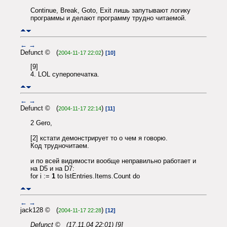
Continue, Break, Goto, Exit лишь запутывают логику
программы и делают программу трудно читаемой.
←
→
Defunct © (
)
2004-11-17 22:02
[10]
[9]
4. LOL суперопечатка.
←
→
Defunct © (
)
2004-11-17 22:14
[11]
2 Gero,
[2] кстати демонстрирует то о чем я говорю.
Код трудночитаем.
и по всей видимости вообще неправильно работает и
на D5 и на D7:
for i :=
1
to lstEntries.Items.Count do
←
→
jack128 © (
)
2004-11-17 22:28
[12]
Defunct © (17.11.04 22:01) [9]