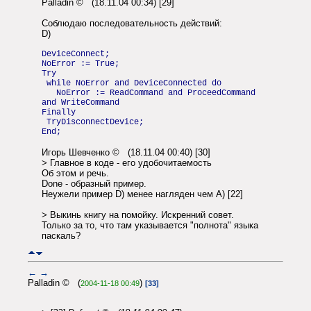
Palladin © (18.11.04 00:34) [29]
Соблюдаю последовательность действий:
D)
DeviceConnect;
NoError := True;
Try
while NoError and DeviceConnected do
NoError := ReadCommand and ProceedCommand
and WriteCommand
Finally
TryDisconnectDevice;
End;
Игорь Шевченко © (18.11.04 00:40) [30]
> Главное в коде - его удобочитаемость
Об этом и речь.
Done - образный пример.
Неужели пример D) менее нагляден чем A) [22]
> Выкинь книгу на помойку. Искренний совет.
Только за то, что там указывается "полнота" языка
паскаль?
←
→
Palladin © (
)
2004-11-18 00:49
[33]