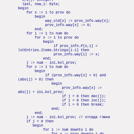
x,i,j: Integer;
last, now_1: byte;
begin
for x := 1 to prov do
begin
way_old[x] := prov_info.way[x];
prov_info.way[x] := 0;
end;
for i := 1 to num do
for x := 1 to prov do
begin
if prov_info.P[x,1] =
lstEntries.Items.Strings[i-1] then
prov_info.way[i] := x;
end;
j := num - ini.kol_prov;
for x := 1 to num do
begin
if (prov_info.way[x] = 0) and
(abs(j) > 0) then
begin
prov_info.way[x] :=
abs(j) + ini.kol_prov;
if j > 0 then dec(j);
if j < 0 then inc(j);
if i = 0 then break;
end;
end;
j := num - ini.kol_prov; // отсюда глюки
if j > 0 then
begin
for i := num downto 1 do