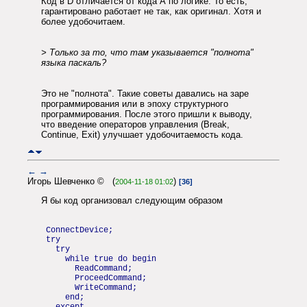
Код в D отличается от кода А по логике. То есть,
гарантировано работает не так, как оригинал. Хотя и
более удобочитаем.
> Только за то, что там указывается "полнота"
языка паскаль?
Это не "полнота". Такие советы давались на заре
программирования или в эпоху структурного
программирования. После этого пришли к выводу,
что введение операторов управления (Break,
Continue, Exit) улучшает удобочитаемость кода.
←
→
Игорь Шевченко © (
)
2004-11-18 01:02
[36]
Я бы код организовал следующим образом
ConnectDevice;
try
try
while true do begin
ReadCommand;
ProceedCommand;
WriteCommand;
end;