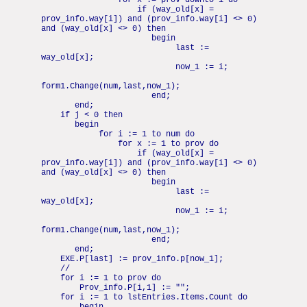
for x := prov downto 1 do
if (way_old[x] =
prov_info.way[i]) and (prov_info.way[i] <> 0)
and (way_old[x] <> 0) then
begin
last :=
way_old[x];
now_1 := i;
form1.Change(num,last,now_1);
end;
end;
if j < 0 then
begin
for i := 1 to num do
for x := 1 to prov do
if (way_old[x] =
prov_info.way[i]) and (prov_info.way[i] <> 0)
and (way_old[x] <> 0) then
begin
last :=
way_old[x];
now_1 := i;
form1.Change(num,last,now_1);
end;
end;
EXE.P[last] := prov_info.p[now_1];
//
for i := 1 to prov do
Prov_info.P[i,1] := "";
for i := 1 to lstEntries.Items.Count do