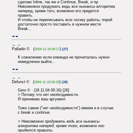
сделаю Inline, так же и Continue, Break, и пр.
Невозможно продумать ведь все ньюансы алгоритма
наперед, кроме того, возможно его придется
править.
И чтобы не переписывать всю логику работы, порой
достаточно просто поставить в нужном месте
Break...
←
→
Palladin © (
)
2004-11-18 00:17
[27]
К сожалению если команда не прочиталась нужно
немедленно выйти...
←
→
Defunct © (
)
2004-11-18 00:28
[28]
Gero © (18.11.04 00:16) [26]
> Потому что нет необходимости.
Я принимаю ваш аргумент.
Тоже самое ("нет необходимости") имеем и в случае
с break и continue.
> Невозможно продумать ведь все ньюансы
алгоритма наперед, кроме того, возможно его
придется править.