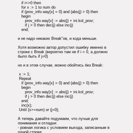
if i<>0 then
for x := 1 to num do
if (prov_info.way[x] = 0) and (abs(j) > 0) then
begin
prov_info.way[x] := abs(j) + ini.kol_prov;
if j > 0 then dec(j) else inc(j)
end;
и не надо никаких Break"ов, и кода меньше.
Хотя возможно автор допустил ошибку именно в
строке с Break (вероятно там не if i = 0, а должно
было быть if j=0)
но и в этом случае, можно обойтись без Break:
x := 1;
Repeat
if (prov_info.way[x] = 0) and (abs(j) > 0) then
begin
prov_info.way[x] := abs(j) + ini.kol_prov;
if j > 0 then dec(j) else inc(j)
end;
inc(x);
Until (x>=num) or (j=0);
А теперь давайте подумаем, что лучше для
понимания и отладки:
- ровная логика с условием выхода, записанным в
одной строке