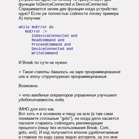
функции IsDeviceConnected и DeviceConnected.
Спрашивается зачем две функции когда устройство
одно? Если уж полностью соблюсти логику примера
A) получим:
while NoError do
NoError :=
IsDeviceConnected and
ReadCommand and
ProceedCommand and
DeviceConnected and
WriteCommand
И Break по сути не нужен.
> Такие советы давались на заре программирования
или в эпоху структурного программирования.
Возможно.
> что введение операторов управления улучшает
удобочитаемость кода.
IMHO для кого как.
Вот хоть я в основном и пищу на асм (а там сами
понимаете сплошные "goto"), но когда дело касается
паскаля стараюсь соблюдать рекомендации
прошлого (пишу без использования Break, Cont.,
goto, exit). И код получается вполне удобочитаемым
и главное по коду сразу видно алгоритм, за это мне