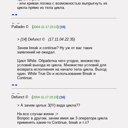
- или кривая логика с возможностью выпрыгнуть из
цикла прямо из тела цикла.
←
→
Palladin © (
)
2004-11-17 23:13
[15]
> [14] Defunct © (17.11.04 22:35)
Зачем break и continue? Ну уж от вас таких
заявлений не ожидал.
Цикл While. Обработка чего угодно, множество
условий выхода из цикла. Множество условий для
возврата исполнения на начало тела цикла. Выход
один. While True Do и использование Break и
Continue.
←
→
Defunct © (
)
2004-11-17 23:19
[16]
> А зачем целых 3(!!!) вида цикла??
На все случаи жизни ;>
Вопрос в другом, зачем имея аж 3 оператора цикла
применять какие-то Continue, break и т.п?