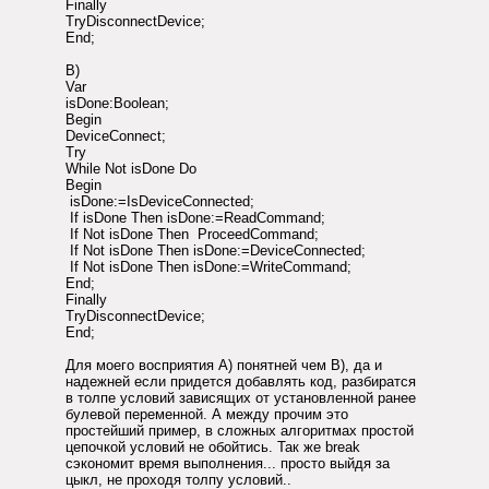
Finally
TryDisconnectDevice;
End;
B)
Var
isDone:Boolean;
Begin
DeviceConnect;
Try
While Not isDone Do
Begin
isDone:=IsDeviceConnected;
If isDone Then isDone:=ReadCommand;
If Not isDone Then ProceedCommand;
If Not isDone Then isDone:=DeviceConnected;
If Not isDone Then isDone:=WriteCommand;
End;
Finally
TryDisconnectDevice;
End;
Для моего восприятия A) понятней чем B), да и
надежней если придется добавлять код, разбиратся
в толпе условий зависящих от установленной ранее
булевой переменной. А между прочим это
простейший пример, в сложных алгоритмах простой
цепочкой условий не обойтись. Так же break
сэкономит время выполнения... просто выйдя за
цыкл, не проходя толпу условий..