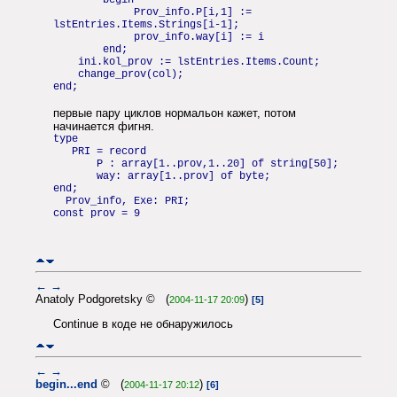
begin
Prov_info.P[i,1] :=
lstEntries.Items.Strings[i-1];
prov_info.way[i] := i
end;
ini.kol_prov := lstEntries.Items.Count;
change_prov(col);
end;
первые пару циклов нормальон кажет, потом
начинается фигня.
type
PRI = record
P : array[1..prov,1..20] of string[50];
way: array[1..prov] of byte;
end;
Prov_info, Exe: PRI;
const prov = 9
←
→
Anatoly Podgoretsky © (
)
2004-11-17 20:09
[5]
Continue в коде не обнаружилось
←
→
begin...end
© (
)
2004-11-17 20:12
[6]