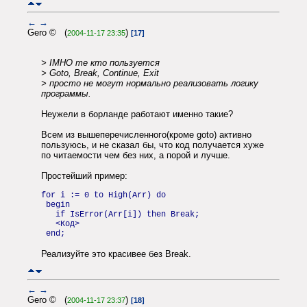
←
→
Gero © (
)
2004-11-17 23:35
[17]
> IMHO те кто пользуется
> Goto, Break, Continue, Exit
> просто не могут нормально реализовать логику
программы.
Неужели в борланде работают именно такие?
Всем из вышеперечисленного(кроме goto) активно
пользуюсь, и не сказал бы, что код получается хуже
по читаемости чем без них, а порой и лучше.
Простейший пример:
for i := 0 to High(Arr) do
begin
if IsError(Arr[i]) then Break;
<Код>
end;
Реализуйте это красивее без Break.
←
→
Gero © (
)
2004-11-17 23:37
[18]