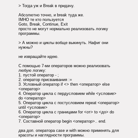
> Тогда уж и Break в придачу.
Абсолютно точно, и break туда же.
IMHO те кто пользуется
Goto, Break, Continue, Exit
просто не могут нормально реализовать логику
программы.
> А можно и циклы вобще выкинуть. Нафиг они
нужны?
не извращайте идею.
C помощью 7-ми операторов можно реализовать
любую логику:
1. пустой оператор - ;
2. оператор присваивания :=
3. Условный оператор if <> then <оператор> else
<оператор>
4. Оператор цикла с пердусловием while <условие>
do <оператор>
5. Оператор цикла с постусловием repeat <оператор>
until <условие>
6. Оператор цикла с границами for <от> to <до> do
<оператор>
7. Составной оператор begin <оператор>.. end.
два доп. оператора case и with можно применять для
красоты и наглядности программы.