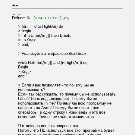
←
→
Defunct © (
)
2004-11-17 23:55
[23]
> for i := 0 to High(Arr) do
> begin
> if IsError(Arr[i]) then Break;
> <Код>
> end;
> Реализуйте это красивее без Break.
while NoError(Arr[i]) and (i<High(Arr)) do
Begin
<Код>
end;
> Если язык позволяет - то почему бы не
использовать?
Если так рассуждать, то почему бы не использовать
Label? Язык ведь позволяет. Почему бы не
использовать Inline? Почему бы всю программу не
написать на Asm? Почему бы не писать все
операторы в одну строку? Язык ведь и это все
позволяет. Точнее не язык, а компилятор.
Я отвечу на все эти вопросы так:
Потому что НЕ используя все это, программа будет
выглядеть куда более удобочиемой, и более