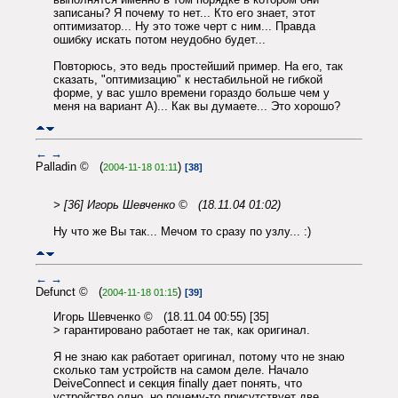
записаны? Я почему то нет... Кто его знает, этот
оптимизатор... Ну это тоже черт с ним... Правда
ошибку искать потом неудобно будет...
Повторюсь, это ведь простейший пример. На его, так
сказать, "оптимизацию" к нестабильной не гибкой
форме, у вас ушло времени гораздо больше чем у
меня на вариант A)... Как вы думаете... Это хорошо?
←
→
Palladin © (
)
2004-11-18 01:11
[38]
> [36] Игорь Шевченко © (18.11.04 01:02)
Ну что же Вы так... Мечом то сразу по узлу... :)
←
→
Defunct © (
)
2004-11-18 01:15
[39]
Игорь Шевченко © (18.11.04 00:55) [35]
> гарантировано работает не так, как оригинал.
Я не знаю как работает оригинал, потому что не знаю
сколько там устройств на самом деле. Начало
DeiveConnect и секция finally дает понять, что
устройство одно, но почему-то присутствует две