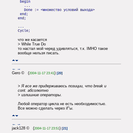
begin
...
Done := <множество условий выхода>
end;
end;
...
Cycle;
что же касается
> While True Do
то настал мой черед удивляться, т.к. IMHO такое
вообще нельзя писать.
←
→
Gero © (
)
2004-11-17 23:41
[20]
> Я все же придерживаюсь позиции, что break и
cont. абсолютно
> излишние операторы.
Любой оператор цикла не есть необходимостью.
Все можно сделать через if"ы.
←
→
jack128 © (
)
2004-11-17 23:51
[21]