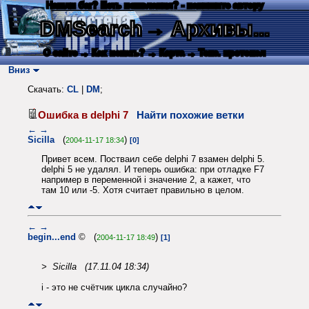
Нашли баг? Есть пожелания? - напишите автору
DMSearch
→ Архивы...
О сайте
→ Как искать?
→ Карта
→ Текс. протокол
Вниз
Скачать:
CL
|
DM
;
Ошибка в delphi 7
Найти похожие ветки
←
→
Sicilla
(
)
2004-11-17 18:34
[0]
Привет всем. Постваил себе delphi 7 взамен delphi 5.
delphi 5 не удалял. И теперь ошибка: при отладке F7
например в переменной i значение 2, а кажет, что
там 10 или -5. Хотя считает правильно в целом.
←
→
begin...end
© (
)
2004-11-17 18:49
[1]
> Sicilla (17.11.04 18:34)
i - это не счётчик цикла случайно?