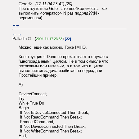
Gero © (17.11.04 23:41) [20]
При отсутствии Goto - это необходимость. как
выполнить <оператор> N раз подряд??(N -
переменная)
←
→
Palladin © (
)
2004-11-17 23:53
[22]
Можно, еще как можно. Тоже IMHO.
Конструкция с Done не прокатывает в случае с
"многозадачным" циклом. Не в том смысле что
потоковым или нитевым, а в том что в цикле
выполняется задача разбитая на подзадачи.
Простейший пример.
A)
DeviceConnect;
Try
While True Do
Begin
If Not IsDeviceConnected Then Break;
If Not ReadCommand Then Break;
ProceedCommand;
If Not DeviceConnected Then Break;
If Not WriteCommand Then Break;
End;