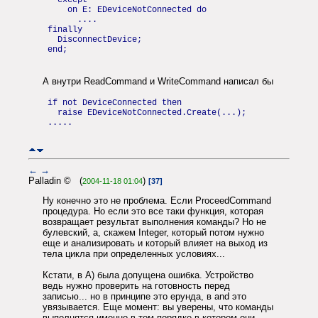
except
on E: EDeviceNotConnected do
....
finally
DisconnectDevice;
end;
А внутри ReadCommand и WriteCommand написал бы
if not DeviceConnected then
raise EDeviceNotConnected.Create(...);
.....
←
→
Palladin © (
)
2004-11-18 01:04
[37]
Ну конечно это не проблема. Если ProceedCommand
процедура. Но если это все таки функция, которая
возвращает результат выполнения команды? Но не
булевский, а, скажем Integer, который потом нужно
еще и анализировать и который влияет на выход из
тела цикла при определенных условиях...
Кстати, в A) была допущена ошибка. Устройство
ведь нужно проверить на готовность перед
записью... но в принципе это ерунда, в and это
увязывается. Еще момент: вы уверены, что команды
выполнятся именно в том порядке в котором они