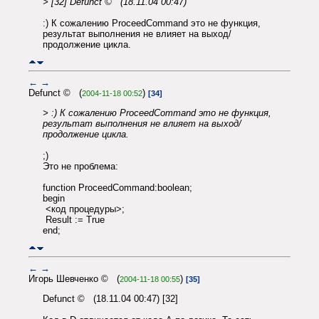
> [32] Defunct © (18.11.04 00:47)
:) К сожалению ProceedCommand это не функция,
результат выполнения не влияет на выход/
продолжение цикла.
←
→
Defunct © (
)
2004-11-18 00:52
[34]
> :) К сожалению ProceedCommand это не функция,
результат выполнения не влияет на выход/
продолжение цикла.
;)
Это не проблема:
function ProceedCommand:boolean;
begin
<код процедуры>;
Result := True
end;
←
→
Игорь Шевченко © (
)
2004-11-18 00:55
[35]
Defunct © (18.11.04 00:47) [32]