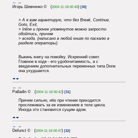
←
→
Игорь Шевченко © (
)
2004-11-18 00:40
[30]
> А я вам гарантирую, что без Break, Continue,
Goto, Exit,
> Inline и прочее упомянутое можно запросто
обойтись, причем
> всегда. (написано в любой книге по паскалю в
разделе операторы).
Выкинь книгу на помойку. Искренний совет.
Главное в коде - его удобочитаемость, а с
введением дополнительных переменных типа Done
она ухудшается.
←
→
Palladin © (
)
2004-11-18 00:42
[31]
Причем сильно, ибо при чтении приходится
прослеживать за ее изменением в теле цикла.
Иногда это становится сущим адом.
←
→
Defunct © (
)
2004-11-18 00:47
[32]