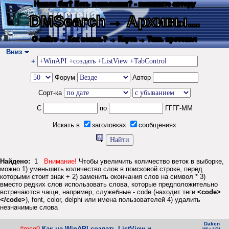
Нашли баг? Есть пожелания? - напишите автору
DMSearch
→ Архивы...
О сайте
→ Как искать?
→ Карта
→ Текс. протокол
Вниз
+
Форум
Автор
Сорт-ка
С
по
ГГГГ-ММ
Искать в
заголовках
сообщениях
Найдено:
1
Внимание!
Чтобы увеличить количество веток в выборке,
можно 1) уменьшить количество слов в поисковой строке, перед
которыми стоит знак + 2) заменить окончания слов на символ * 3)
вместо редких слов использовать слова, которые предположительно
встречаются чаще, например, служебные - code (находит теги
<code>
</code>
), font, color, delphi или имена пользователей 4) удалить
незначимые слова
Daken
#msg0
Как на WinAPI создать ListView и