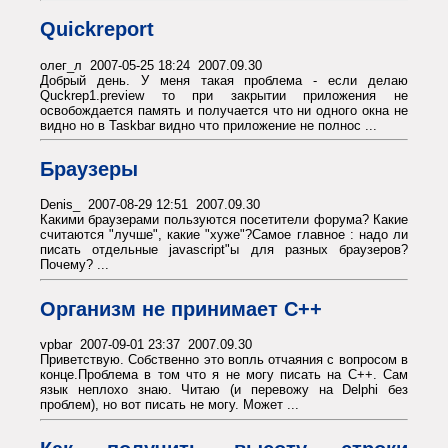
Quickreport
олег_л 2007-05-25 18:24 2007.09.30
Добрый день. У меня такая проблема - если делаю
Quckrep1.preview то при закрытии приложения не
освобождается память и получается что ни одного окна не
видно но в Taskbar видно что приложение не полнос ...
Браузеры
Denis_ 2007-08-29 12:51 2007.09.30
Какими браузерами пользуются посетители форума? Какие
считаются "лучше", какие "хуже"?Самое главное : надо ли
писать отдельные javascript"ы для разных браузеров?
Почему? ...
Организм не принимает С++
vpbar 2007-09-01 23:37 2007.09.30
Приветствую. Собственно это вопль отчаяния с вопросом в
конце.Проблема в том что я не могу писать на С++. Сам
язык неплохо знаю. Читаю (и перевожу на Delphi без
проблем), но вот писать не могу. Может ...