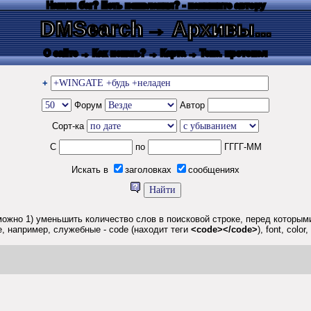
Нашли баг? Есть пожелания? - напишите автору
DMSearch
→ Архивы...
О сайте
→ Как искать?
→ Карта
→ Текс. протокол
+
Форум
Автор
Сорт-ка
С
по
ГГГГ-ММ
Искать в
заголовках
сообщениях
ожно 1) уменьшить количество слов в поисковой строке, перед которыми 
, например, служебные - code (находит теги
<code></code>
), font, col