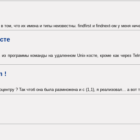
ом, что их имена и типы неизвестны. findfirst и findnext-ом у меня ниче
сте
из программы команды на удаленном Unix-хосте, кроме как через Telne
 !
центру ? Так чтоб она была размножена и с (1,1), я реализовал... а вот