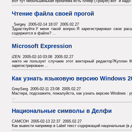
Вот тут небольшенькая проблема есть плеер (Tplayer) вот и надо
Чтение файла своей прогой
_Sergey 2005-02-14 18:07 2005.02.27
Здраствуйте.У меня такой вопрос.Я зарегистрировал свое ра
содержится в файле? ...
Microsoft Expression
iZEN 2005-02-10 03:08 2005.02.27
никто не пользует случаем этот векторный редактор?Куплен 
зарегистрированн ...
Как узнать языковую версию Windows 200
GreySerg 2005-02-11 23:08 2005.02.27
Мастера, подскажите, пожалуйста, как узнать версию Windows : р
...
Национальные символы в Делфи
CAMCOH 2005-02-13 22:37 2005.02.27
Как вывести например в Label текст содержащий нацональные (в 