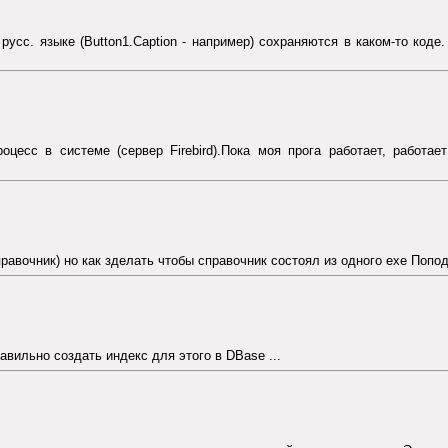
русс. языке (Button1.Caption - например) сохраняются в каком-то коде.
оцесс в системе (сервер Firebird).Пока моя прога работает, работае
равочник) но как зделать чтобы справочник состоял из одного exe Попод
авильно создать индекс для этого в DBase ...