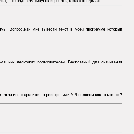
т, что надо сам рисунок ворочать, а как это сделать ...
ммы. Вопрос.Как мне вывести текст в моей программе который
омашних десктопах пользователей. Бесплатный для скачивания
 такая инфо хранится, в реестре, или API вызовом как-то можно ?