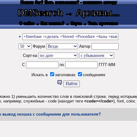
Нашли баг? Есть пожелания? - напишите автору
DMSearch
→ Архивы...
О сайте
→ Как искать?
→ Карта
→ Текс. протокол
+
Форум
Автор
Сорт-ка
С
по
ГГГГ-ММ
Искать в
заголовках
сообщениях
ожно 1) уменьшить количество слов в поисковой строке, перед которыми 
, например, служебные - code (находит теги
<code></code>
), font, col
базы вывод окошка с сообщением для пользователя?