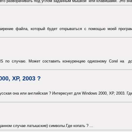
 его разворачивать под углом заданным мышкой или клавишами. Это значи
сширение файла, который будет открываться с помощью моей програ
MS по случаю. Может составить конкуренцию одиозному Corel на д
0, XP, 2003 ?
усская она или английская ? Интересует для Windows 2000, XP, 2003. Где
данном случае латышские) символы.Где копать ? ...