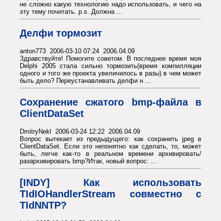
не сложно какую технологию надо использовать, и чего на
эту тему почитать. p.s. Должна ...
Делфи тормозит
anton773 2006-03-10 07:24 2006.04.09
Здравствуйте! Помогите советом. В последнее время моя
Delphi 2005 стала сильно тормозить(время компилляции
одного и того же проекта увеличилось в разы) в чем может
быть дело? Переустанавливать делфи н ...
Сохранение сжатого bmp-файла в
ClientDataSet
DmitryNekl 2006-03-24 12:22 2006.04.09
Вопрос вытекает из предыдущего: как сохранить jpeg в
ClientDataSet. Если это непонятно как сделать, то, может
быть, легче как-то в реальном времени архивировать/
разархивировать bmp?Итак, новый вопрос: ...
[INDY] Как использовать
TIdIOHandlerStream совместно с
TIdNNTP?