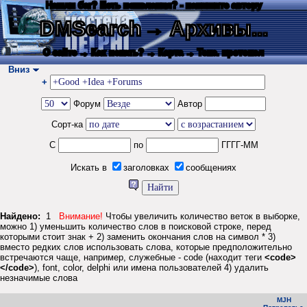
Нашли баг? Есть пожелания? - напишите автору
DMSearch
→ Архивы...
О сайте
→ Как искать?
→ Карта
→ Текс. протокол
Вниз
+
Форум
Автор
Сорт-ка
С
по
ГГГГ-ММ
Искать в
заголовках
сообщениях
Найдено:
1
Внимание!
Чтобы увеличить количество веток в выборке,
можно 1) уменьшить количество слов в поисковой строке, перед
которыми стоит знак + 2) заменить окончания слов на символ * 3)
вместо редких слов использовать слова, которые предположительно
встречаются чаще, например, служебные - code (находит теги
<code>
</code>
), font, color, delphi или имена пользователей 4) удалить
незначимые слова
MJH