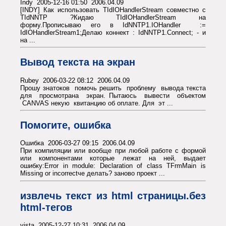
Indy 2005-12-16 01:50 2006.04.09
[INDY] Как использовать TIdIOHandlerStream совместно с
TIdNNTP ?Кидаю TIdIOHandlerStream на
форму.Прописываю его в IdNNTP1.IOHandler :=
IdIOHandlerStream1;Делаю коннект : IdNNTP1.Connect; - и
на ...
Вывод текста на экран
Rubey 2006-03-22 08:12 2006.04.09
Прошу знатоков помочь решить проблему вывода текста
для просмотрана экран. Пытаюсь вывести объектом
CANVAS некую квитанцию об оплате. Для эт ...
Помогите, ошибка
Ошибка 2006-03-27 09:15 2006.04.09
При компиляции или вообще при любой работе с формой
или компонентами которые лежат на ней, выдает
ошибку:Error in module: Declaration of class TFrmMain is
Missing or incorrectче делать? заново проект ...
извлечь текст из html страницы.без
html-тегов
vista 2005-12-27 10:31 2006.04.09