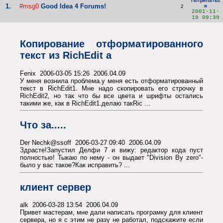
Потрепатьс
1.
#msg0
Good Idea 4 Forums!
я
2
2001-11-
19 09:39
Копирование отформатированного
текст из RichEdit a
Fenix 2006-03-05 15:26 2006.04.09
У меня вознила проблема.у меня есть отформатированный
текст в RichEdit1. Мне надо скопировать его строчку в
RichEdit2, но так что бы все цвета и шрифты остались
такими же, как в RichEdit1.делаю такRic ...
Что за.....
Der Nechk@ssoff 2006-03-27 09:40 2006.04.09
Здрасте!Запустил Делфи 7 и вижу: редактор кода пуст
полностью! Тыкаю по нему - он выдает "Division By zero"-
было у вас такое?Как исправить? ...
клиент сервер
alk 2006-03-28 13:54 2006.04.09
Привет мастерам, мне дали написать програмку для клиент
сервера, но я с этим не разу не работал, подскажите если