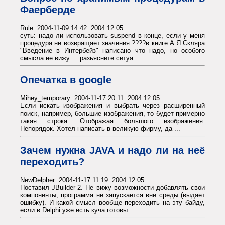
Фаерберде
Rule 2004-11-09 14:42 2004.12.05
суть: надо ли использовать suspend в конце, если у меня
процедура не возвращает значения ????в книге А.Я.Скляра
"Введение в Интербейз" написано что надо, но особого
смысла не вижу ... разьясните ситуа ...
Опечатка в google
Mihey_temporary 2004-11-17 20:11 2004.12.05
Если искать изображения и выбрать через расширенный
поиск, например, большие изображения, то будет примерно
такая строка: Отображая большого изображения.
Непорядок. Хотел написать в великую фирму, да ...
Зачем нужна JAVA и надо ли на неё
переходить?
NewDelpher 2004-11-17 11:19 2004.12.05
Поставил JBuilder-2. Не вижу возможности добавлять свои
компоненты, программа не запускается вне среды (выдает
ошибку). И какой смысл вообще переходить на эту байду,
если в Delphi уже есть куча готовы ...