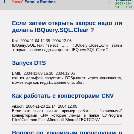
Основная
1.
#msg0
Formi v Runtime
2
2002-10-
14 09:39
Если затем открыть запрос надо ли
делать IBQuery.SQL.Clear ?
Kat 2004-11-04 12:35 2004.12.05
IBQuery.SQL.Text="select ..... "IBQuery.CloseЕсли затем
открыть запрос надо ли делать IBQuery.SQL.Clear ? ...
Запуск DTS
EMIL 2004-11-09 16:30 2004.12.05
как из дельфей запустить DTS(может через компоненту,
может еще как нидь).Заранее спасибо ...
Как работать с конверторами CNV
viksoft 2004-11-20 12:14 2004.12.05
Если кто знает киньте пример работы с "офисными"
конверторами CNV которые лежат в папке C:\Program
Files\Common Files\Microsoft Shared\TEXTCONV ...
Вопрос по хранимым процедурам в