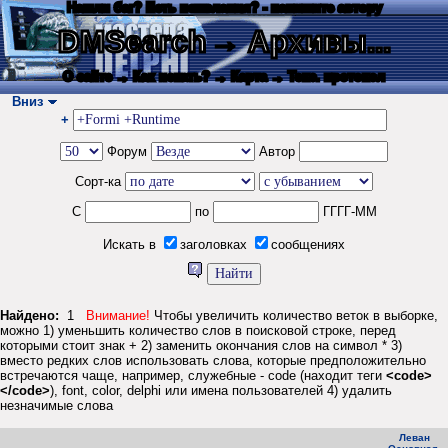
Нашли баг? Есть пожелания? - напишите автору
DMSearch
→ Архивы...
О сайте
→ Как искать?
→ Карта
→ Текс. протокол
Вниз
+
Форум
Автор
Сорт-ка
С
по
ГГГГ-ММ
Искать в
заголовках
сообщениях
Найдено:
1
Внимание!
Чтобы увеличить количество веток в выборке,
можно 1) уменьшить количество слов в поисковой строке, перед
которыми стоит знак + 2) заменить окончания слов на символ * 3)
вместо редких слов использовать слова, которые предположительно
встречаются чаще, например, служебные - code (находит теги
<code>
</code>
), font, color, delphi или имена пользователей 4) удалить
незначимые слова
Леван