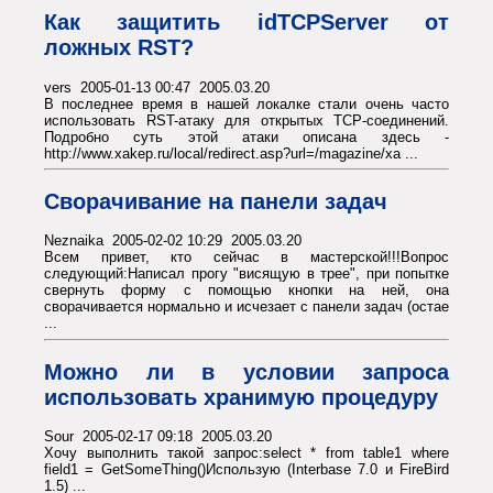
Как защитить idTCPServer от
ложных RST?
vers 2005-01-13 00:47 2005.03.20
В последнее время в нашей локалке стали очень часто
использовать RST-атаку для открытых TCP-соединений.
Подробно суть этой атаки описана здесь -
http://www.xakep.ru/local/redirect.asp?url=/magazine/xa ...
Сворачивание на панели задач
Neznaika 2005-02-02 10:29 2005.03.20
Всем привет, кто сейчас в мастерской!!!Вопрос
следующий:Написал прогу "висящую в трее", при попытке
свернуть форму с помощью кнопки на ней, она
сворачивается нормально и исчезает с панели задач (остае
...
Можно ли в условии запроса
использовать хранимую процедуру
Sour 2005-02-17 09:18 2005.03.20
Хочу выполнить такой запрос:select * from table1 where
field1 = GetSomeThing()Использую (Interbase 7.0 и FireBird
1.5) ...