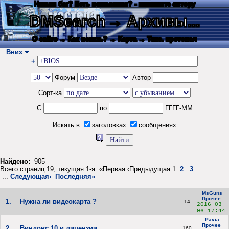
Нашли баг? Есть пожелания? - напишите автору
DMSearch
→ Архивы...
О сайте
→ Как искать?
→ Карта
→ Текс. протокол
Вниз
+
Форум
Автор
Сорт-ка
С
по
ГГГГ-ММ
Искать в
заголовках
сообщениях
Найдено:
905
Всего страниц 19, текущая 1-я: «Первая ‹Предыдущая 1
2
3
...
Следующая›
Последняя»
MsGuns
Прочее
1.
Нужна ли видеокарта ?
14
2016-03-
06 17:44
Pavia
Прочее
2.
Виндовс 10 и лицензии
160