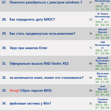
Начинающи
27.
Помогите разобраться с реестром windows 7
27
м
2011-12-
13 23:36
И. Павел
Начинающи
28.
Как определить дату БИОС?
м
13
2011-12-
01 10:15
MastaK
Прочее
29.
Как стать продвинутым пользователем?
78
2011-11-
24 15:58
OW
Начинающи
30.
Звук при нажатии Enter
м
5
2011-10-
07 13:00
Дмитрий
Белькевич
31.
Официально вышла RAD Studio XE2
Прочее
90
2011-10-
06 22:04
Железкин
Прочее
32.
не включается комп, может кто сталкивался?
45
2011-09-
15 17:32
ixen
Прочее
33.
#msg0
Сброс пароля BIOS
38
2011-08-
17 07:22
Германн
Прочее
34.
файловая система у Win7
31
2011-05-
27 02:19