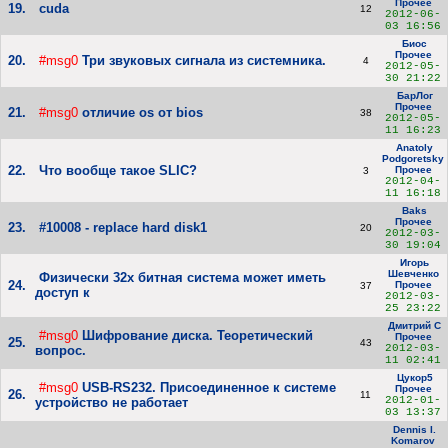
Прочее
19.
cuda
12
2012-06-
03 16:56
Биос
Прочее
20.
#msg0
Три звуковых сигнала из системника.
4
2012-05-
30 21:22
БарЛог
Прочее
21.
#msg0
отличие os от bios
38
2012-05-
11 16:23
Anatoly
Podgoretsky
22.
Что вообще такое SLIC?
Прочее
3
2012-04-
11 16:18
Baks
Прочее
23.
#10008 - replace hard disk1
20
2012-03-
30 19:04
Игорь
Шевченко
Физически 32х битная система может иметь
24.
Прочее
37
доступ к
2012-03-
25 23:22
Дмитрий С
#msg0
Шифрование диска. Теоретический
Прочее
25.
43
2012-03-
вопрос.
11 02:41
Цукор5
#msg0
USB-RS232. Присоединенное к системе
Прочее
26.
11
2012-01-
устройство не работает
03 13:37
Dennis I.
Komarov