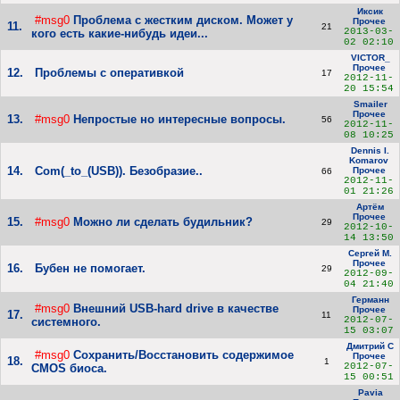
Иксик
#msg0
Проблема с жестким диском. Может у
Прочее
11.
21
2013-03-
кого есть какие-нибудь идеи...
02 02:10
VICTOR_
Прочее
12.
Проблемы с оперативкой
17
2012-11-
20 15:54
Smailer
Прочее
13.
#msg0
Непростые но интересные вопросы.
56
2012-11-
08 10:25
Dennis I.
Komarov
14.
Com(_to_(USB)). Безобразие..
Прочее
66
2012-11-
01 21:26
Артём
Прочее
15.
#msg0
Можно ли сделать будильник?
29
2012-10-
14 13:50
Сергей М.
Прочее
16.
Бубен не помогает.
29
2012-09-
04 21:40
Германн
#msg0
Внешний USB-hard drive в качестве
Прочее
17.
11
2012-07-
системного.
15 03:07
Дмитрий С
#msg0
Сохранить/Восстановить содержимое
Прочее
18.
1
2012-07-
CMOS биоса.
15 00:51
Pavia