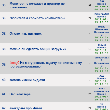
OW
Монитор не печатает и принтер не
Прочее
35.
97
2011-04-
показывает...
04 12:07
KilkennyCat
Прочее
36.
Любителям собирать компьютеры
74
2011-02-
13 15:06
Игорь
Шевченко
Начинающи
37.
Отключить питание.
20
м
2010-12-
29 21:33
Inovet
Прочее
38.
Можно ли сделать общий загрузчик
13
2010-12-
29 16:59
tanyusha33
3
#msg0
Не могу решить задачу по системному
Начинающи
39.
7
м
программированию!
2010-12-
25 13:16
XXL
Прочее
40.
замена имени видюхи
7
2010-12-
17 16:59
Кто б
сомневался
41.
Bad кластера
Прочее
26
2010-08-
29 18:55
12
Прочее
42.
анекдоты про Интел
22
2010-08-