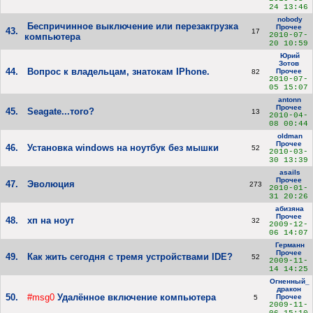
24 13:46
nobody
Беспричинное выключение или перезакгрузка
Прочее
43.
17
2010-07-
компьютера
20 10:59
Юрий
Зотов
44.
Вопрос к владельцам, знатокам IPhone.
Прочее
82
2010-07-
05 15:07
antonn
Прочее
45.
Seagate...того?
13
2010-04-
08 00:44
oldman
Прочее
46.
Установка windows на ноутбук без мышки
52
2010-03-
30 13:39
asails
Прочее
47.
Эволюция
273
2010-01-
31 20:26
абизяна
Прочее
48.
хп на ноут
32
2009-12-
06 14:07
Германн
Прочее
49.
Как жить сегодня с тремя устройствами IDE?
52
2009-11-
14 14:25
Огненный_
дракон
50.
#msg0
Удалённое включение компьютера
Прочее
5
2009-11-