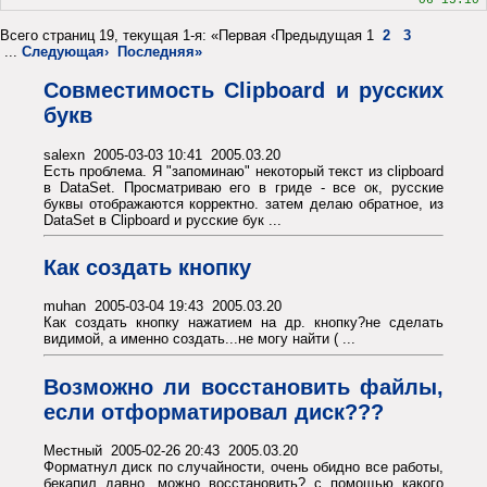
06 15:10
Всего страниц 19, текущая 1-я: «Первая ‹Предыдущая 1
2
3
...
Следующая›
Последняя»
Совместимость Clipboard и русских
букв
salexn 2005-03-03 10:41 2005.03.20
Есть проблема. Я "запоминаю" некоторый текст из clipboard
в DataSet. Просматриваю его в гриде - все ок, русские
буквы отображаются корректно. затем делаю обратное, из
DataSet в Clipboard и русские бук ...
Как создать кнопку
muhan 2005-03-04 19:43 2005.03.20
Как создать кнопку нажатием на др. кнопку?не сделать
видимой, а именно создать...не могу найти ( ...
Возможно ли восстановить файлы,
если отформатировал диск???
Местный 2005-02-26 20:43 2005.03.20
Форматнул диск по случайности, очень обидно все работы,
бекапил давно, можно восстановить? с помощью какого