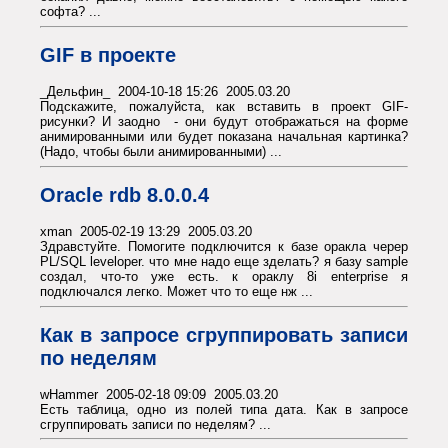
софта? ...
GIF в проекте
_Дельфин_ 2004-10-18 15:26 2005.03.20
Подскажите, пожалуйста, как вставить в проект GIF-
рисунки? И заодно - они будут отображаться на форме
анимированными или будет показана начальная картинка?
(Надо, чтобы были анимированными) ...
Oracle rdb 8.0.0.4
xman 2005-02-19 13:29 2005.03.20
Здравстуйте. Помогите подключится к базе оракла череp
PL/SQL leveloper. что мне надо еще зделать? я базу sample
создал, что-то уже есть. к ораклу 8i enterprise я
подключался легко. Может что то еще нж ...
Как в запросе сгруппировать записи
по неделям
wHammer 2005-02-18 09:09 2005.03.20
Есть таблица, одно из полей типа дата. Как в запросе
сгруппировать записи по неделям? ...