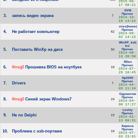
2015-06-
17 08:21
DVM
Прочее
3.
запись видео экрана
7
2014-10-
19 14:22
virex(home)
Прочее
4.
Не работает компьютер
62
2014-09-
02 14:15
WinXP_trab
les
5.
Поставить WinXp на диск
Прочее
50
2014-08-
13 20:58
RDen
Прочее
6.
#msg0
Прошивка BIOS на ноутбуке
18
2014-07-
29 18:45
Hp2000
Прочее
7.
Drivers
7
2014-04-
09 11:34
Одуванчик
Прочее
8.
#msg0
Синий экран Windows7
24
2014-04-
08 17:27
Leshiy
Прочее
9.
Не по Delphi
15
2014-01-
13 08:31
Кирюха
Прочее
10.
Проблема с usb-портами
19
2013-07-
03 23:01