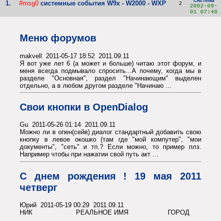
Система
1.
#msg0
системные события W9x - W2000 - WXP
2
2002-09-
01 07:48
Меню форумов
makvell 2011-05-17 18:52 2011.09.11
Я вот уже лет 6 (а может и больше) читаю этот форум, и
меня всегда подмывало спросить...А почему, когда мы в
разделе "Основная", раздел "Начинающим" выделен
отдельно, а в любом другом разделе "Начинаю ...
Свои кнопки в OpenDialog
Gu 2011-05-26 01:14 2011.09.11
Можно ли в опен(сейв) диалог стандартный добавить свою
кнопку в левое окошко (там где "мой компутер", "мои
документы", "сеть" и тп.? Если можно, то пример плз.
Например чтобы при нажатии свой путь акт ...
С днем рождения ! 19 мая 2011
четверг
Юрий 2011-05-19 00:29 2011.09.11
НИК РЕАЛЬНОЕ ИМЯ ГОРОД
...