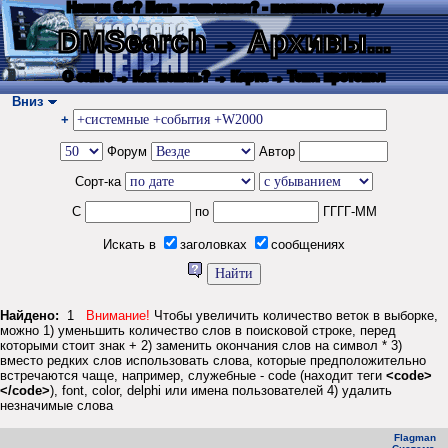
Нашли баг? Есть пожелания? - напишите автору
DMSearch
→ Архивы...
О сайте
→ Как искать?
→ Карта
→ Текс. протокол
Вниз
+
Форум
Автор
Сорт-ка
С
по
ГГГГ-ММ
Искать в
заголовках
сообщениях
Найдено:
1
Внимание!
Чтобы увеличить количество веток в выборке,
можно 1) уменьшить количество слов в поисковой строке, перед
которыми стоит знак + 2) заменить окончания слов на символ * 3)
вместо редких слов использовать слова, которые предположительно
встречаются чаще, например, служебные - code (находит теги
<code>
</code>
), font, color, delphi или имена пользователей 4) удалить
незначимые слова
Flagman