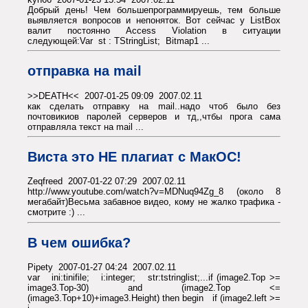
Добрый день! Чем большепрограммируешь, тем больше
выявляется вопросов и непоняток. Вот сейчас у ListBox
валит постоянно Access Violation в ситуации
следующей:Var st : TStringList; Bitmap1 ...
отправка на mail
>>DEATH<< 2007-01-25 09:09 2007.02.11
как сделать отправку на mail..надо чтоб было без
почтовикиов паролей серверов и тд,,чтбы прога сама
отправляла текст на mail ...
Виста это НЕ плагиат с МакОС!
Zeqfreed 2007-01-22 07:29 2007.02.11
http://www.youtube.com/watch?v=MDNuq94Zg_8 (около 8
мегабайт)Весьма забавное видео, кому не жалко трафика -
смотрите :) ...
В чем ошибка?
Pipety 2007-01-27 04:24 2007.02.11
var ini:tinifile; i:integer; str:tstringlist;...if (image2.Top >=
image3.Top-30) and (image2.Top <=
(image3.Top+10)+image3.Height) then begin if (image2.left >=