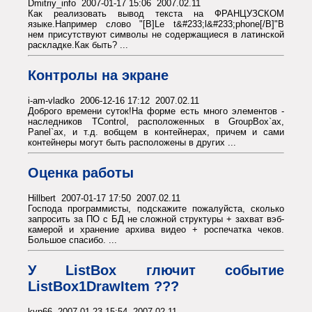
Dmitriy_info 2007-01-17 15:06 2007.02.11
Как реализовать вывод текста на ФРАНЦУЗСКОМ
языке.Например слово "[B]Le t&#233;l&#233;phone[/B]"В
нем присутствуют символы не содержащиеся в латинской
раскладке.Как быть? ...
Контролы на экране
i-am-vladko 2006-12-16 17:12 2007.02.11
Доброго времени суток!На форме есть много элементов -
наследников TControl, расположенных в GroupBox`ax,
Panel`ax, и т.д. вобщем в контейнерах, причем и сами
контейнеры могут быть расположены в других ...
Оценка работы
Hillbert 2007-01-17 17:50 2007.02.11
Господа программисты, подскажите пожалуйста, сколько
запросить за ПО с БД не сложной структуры + захват вэб-
камерой и хранение архива видео + роспечатка чеков.
Большое спасибо. ...
У ListBox глючит событие
ListBox1DrawItem ???
kyn66 2007-01-23 15:54 2007.02.11