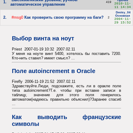
Прочее
1.
419
2010-11-
автоматическое управление
11 14:34
Dmitry_04
Основная
2.
#msg0
Как проверить свою программу на баги?
2
2004-11-
29 15:52
Выбор винта на ноут
Priest 2007-01-19 10:32 2007.02.11
У меня на ноуте винт 5400, хотелось бы поставить 7200.
Кто-нить ставил? имеет смысл? ...
Поле autoincrement в Oracle
Firefly 2006-11-19 21:52 2007.02.11
Здравствуйте.Люди, подскажите, есть ли в оракле поле
типа autoincrement?Т.е. чтобы при вставке записи в
таблицу, значение для этого поля генерилось
автоматом(надеюсь правильно объяснил)?Заранее спасиб
...
Как выводить французские
символы