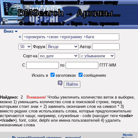
Нашли баг? Есть пожелания? - напишите автору
DMSearch
→ Архивы...
О сайте
→ Как искать?
→ Карта
→ Текс. протокол
Вниз
+
Форум
Автор
Сорт-ка
С
по
ГГГГ-ММ
Искать в
заголовках
сообщениях
Найдено:
2
Внимание!
Чтобы увеличить количество веток в выборке,
можно 1) уменьшить количество слов в поисковой строке, перед
которыми стоит знак + 2) заменить окончания слов на символ * 3)
вместо редких слов использовать слова, которые предположительно
встречаются чаще, например, служебные - code (находит теги
<code>
</code>
), font, color, delphi или имена пользователей 4) удалить
незначимые слова
Mystic
Высокий/низкий уровень, ручное/