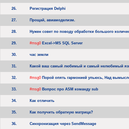
26.
Регистрация Delphi
27.
Прощай, авиамоделизм.
28.
Нужен совет по поводу обработки большого количе
29.
#msg0
Excel->MS SQL Server
30.
час земли
31.
Какой ваш самый любимый и самый нелюбимый яз
32.
#msg0
Порой опять гармонией упьюсь, Над вымысл
33.
#msg0
Вопрос про ASM команду sub
34.
Как отличить
35.
Как получить обратную матрица?
36.
Синхронизация через SendMessage