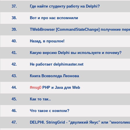
37.
Где найти студенту работу на Delphi?
38.
Вот и про нас вспомнили
39.
TWebBrowser [CommandStateChange] получение пер
40.
Назад, в прошлое!
41.
Какую версию Delphi вы используете и почему?
42.
Не работает delphimaster.net
43.
Книга Всеволода Леонова
44.
#msg0
PHP и Java для Web
45.
Как то так..
46.
Что такое с компом?
47.
DELPHI. StringGrid - "двуликий Янус" или "многоли