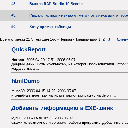
48.
Вышла RAD Studio 10 Seattle
49.
Рыдал. Только не знаю от чего - от смеха или от горя
50.
Хочу пример таблицы
Всего страниц 217, текущая 1-я: «Первая ‹Предыдущая 1
2
3
...
След
QuickReport
Никола 2006-04-20 17:51 2006.05.07
Добрый день! Есть компьютер, на котором пользователям hfphti
когда вызыва ...
htmlDump
Muha89 2006-04-15 14:26 2006.05.07
кто-нибудь знает как написать такую программу на delphi ...
Добавить информацию в EXE-шник
kyn66 2006-03-30 18:25 2006.05.07
Скажите, возможно-ли во время работы программы добавлять в саму