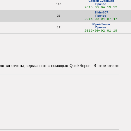
Сергей Суровцев
165
Прочее
2015-09-04 13:12
Slider007
33
Прочее
2015-09-04 07:47
Юрий Зотов
17
Прочее
2015-09-02 01:19
руются отчеты, сделанные с помощью QuickReport. В этом отчете