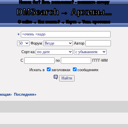
Нашли баг? Есть пожелания? - напишите автору
DMSearch
→ Архивы...
О сайте
→ Как искать?
→ Карта
→ Текс. протокол
+
Форум
Автор
Сорт-ка
С
по
ГГГГ-ММ
Искать в
заголовках
сообщениях
ующая›
Последняя»