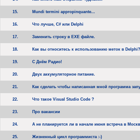
15.
Mundi termini appropinquante...
16.
Что лучше, C# или Delphi
17.
Заменить строку в EXE файле.
18.
Как вы относитесь к использованию меток в Delphi
19.
С Днём Радио!
20.
Двух аккумуляторное питание.
21.
Как сделать чтобы написанная мной программа зап
22.
Что такое Visual Studio Code ?
23.
Про вакансии
24.
А не планируется ли в начале июня встреча в Моск
25.
Жизненный цикл программиста :-)