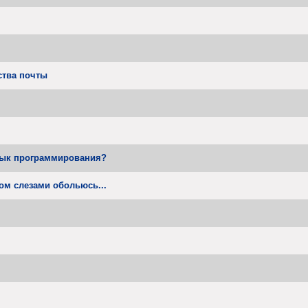
ства почты
ык программирования?
ом слезами обольюсь...