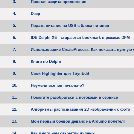
3.
Простая защита приложения
4.
Deep
5.
Подать питание на USB с блока питания
6.
IDE Delphi XE - стираются bookmark в режиме DFM
7.
Использование CreateProcess. Как показать нужную
8.
Книги по Delphi
9.
Свой Highlighter для TSynEdit
10.
Неужели всё так печально?
11.
Помогите разобраться с потоками в сервисе
12.
Алгоритмы распознавания 2D изображений с фото
13.
Мой первый боевой девайс на Arduino полетел!
14.
Как много нам открытий чудных...