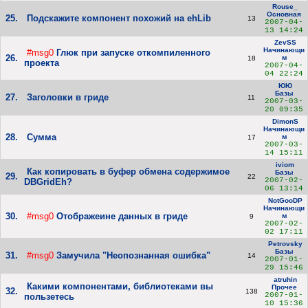
Rouse_
Основная
25.
Подскажите компонент похожий на ehLib
13
2007-04-
13 14:24
ZevSS
Начинающи
#msg0
Глюк при запуске откомпиленного
26.
м
18
проекта
2007-04-
04 22:24
ЮЮ
Базы
27.
Заголовки в гриде
11
2007-03-
20 09:35
DimonS
Начинающи
28.
Сумма
м
17
2007-03-
14 15:11
iviom
Как копировать в буфер обмена содержимое
Базы
29.
22
2007-02-
DBGridEh?
06 13:14
NotGooDP
Начинающи
30.
#msg0
Отображеине данных в гриде
м
9
2007-02-
02 17:11
Petrovsky
Базы
31.
#msg0
Замучила "Неопознанная ошибка"
14
2007-01-
29 15:46
atruhin
Какими компонентами, библиотеками вы
Прочее
32.
138
2007-01-
пользетесь
10 15:36