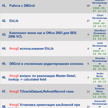
RebroFF
Начинающи
41.
Работа с DBGrid
м
28
2006-09-
07 11:19
Chort
Начинающи
42.
EhLib
м
37
2006-08-
23 10:15
AlexAken
Компонент меню как в Office 2003 для BDS
Основная
43.
5
2006-08-
2006 VCL
21 16:15
zorik
Начинающи
44.
#msg0
использование EhLib
м
9
2006-07-
18 09:40
Amoeba
Начинающи
45.
DBGrid и отключение редактирование колонки.
м
5
2006-06-
30 15:59
bruha
#msg0
вопрос по реализации Master-Detail,
Базы
46.
2
2006-06-
lookup -> calculated field
13 20:33
Neo
Trinitron
47.
#msg0
TOracleDataset,RefreshRecord глюк.
Базы
12
2006-05-
11 19:32
Алексей1
Начинающи
#msg0
Установка ориентации альбомной при
48.
м
10