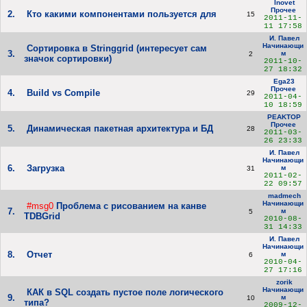
Inovet
Прочее
2.
Кто какими компонентами пользуется для
15
2011-11-
11 17:58
И. Павел
Начинающи
Сортировка в Stringgrid (интересует сам
3.
м
2
значок сортировки)
2011-10-
27 18:32
Ega23
Прочее
4.
Build vs Compile
29
2011-04-
10 18:59
PEAKTOP
Прочее
5.
Динамическая пакетная архитектура и БД
28
2011-03-
26 23:33
И. Павел
Начинающи
6.
Загрузка
м
31
2011-02-
22 09:57
madmech
Начинающи
#msg0
Проблема с рисованием на канве
7.
м
5
TDBGrid
2010-08-
31 14:33
И. Павел
Начинающи
8.
Отчет
м
6
2010-04-
27 17:16
zorik
Начинающи
КАК в SQL создать пустое поле логического
9.
м
10
типа?
2009-12-