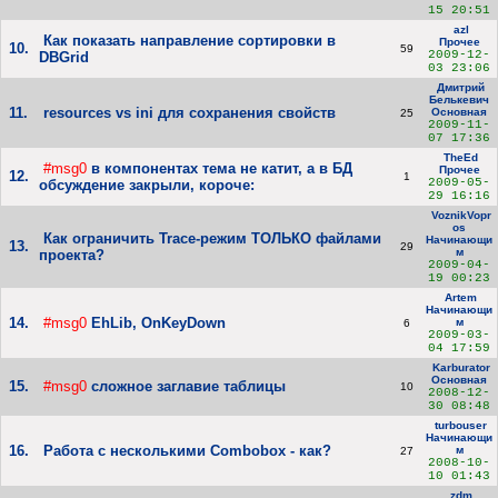
15 20:51
azl
Как показать направление сортировки в
Прочее
10.
59
2009-12-
DBGrid
03 23:06
Дмитрий
Белькевич
11.
resources vs ini для сохранения свойств
Основная
25
2009-11-
07 17:36
TheEd
#msg0
в компонентах тема не катит, а в БД
Прочее
12.
1
2009-05-
обсуждение закрыли, короче:
29 16:16
VoznikVopr
os
Как ограничить Trace-режим ТОЛЬКО файлами
Начинающи
13.
29
м
проекта?
2009-04-
19 00:23
Artem
Начинающи
14.
#msg0
EhLib, OnKeyDown
м
6
2009-03-
04 17:59
Karburator
Основная
15.
#msg0
сложное заглавие таблицы
10
2008-12-
30 08:48
turbouser
Начинающи
16.
Работа с несколькими Combobox - как?
м
27
2008-10-
10 01:43
zdm