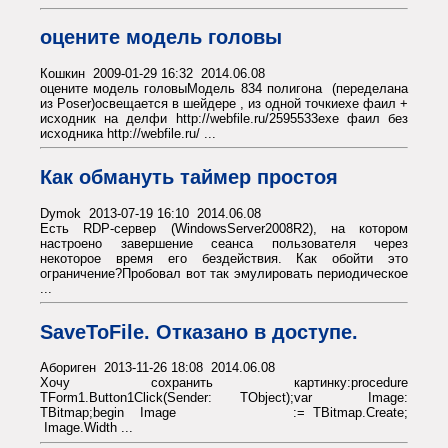
оцените модель головы
Кошкин 2009-01-29 16:32 2014.06.08
оцените модель головыМодель 834 полигона (переделана
из Poser)освещается в шейдере , из одной точкиexe фаил +
исходник на делфи http://webfile.ru/2595533exe фаил без
исходника http://webfile.ru/ ...
Как обмануть таймер простоя
Dymok 2013-07-19 16:10 2014.06.08
Есть RDP-сервер (WindowsServer2008R2), на котором
настроено завершение сеанса пользователя через
некоторое время его бездействия. Как обойти это
ограничение?Пробовал вот так эмулировать периодическое
...
SaveToFile. Отказано в доступе.
Абориген 2013-11-26 18:08 2014.06.08
Хочу сохранить картинку:procedure
TForm1.Button1Click(Sender: TObject);var Image:
TBitmap;begin Image := TBitmap.Create;
Image.Width ...