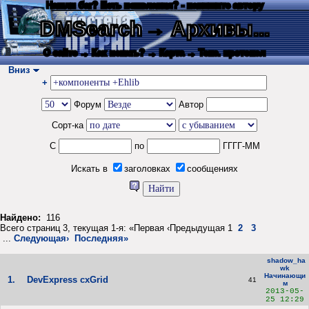
Нашли баг? Есть пожелания? - напишите автору
DMSearch
→ Архивы...
О сайте
→ Как искать?
→ Карта
→ Текс. протокол
Вниз
+
Форум
Автор
Сорт-ка
С
по
ГГГГ-ММ
Искать в
заголовках
сообщениях
Найдено:
116
Всего страниц 3, текущая 1-я: «Первая ‹Предыдущая 1
2
3
...
Следующая›
Последняя»
shadow_ha
wk
Начинающи
1.
DevExpress cxGrid
41
м
2013-05-
25 12:29