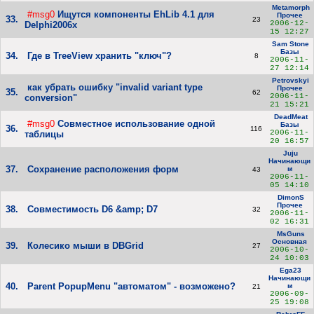
Metamorph
#msg0
Ищутся компоненты EhLib 4.1 для
Прочее
33.
23
2006-12-
Delphi2006х
15 12:27
Sam Stone
Базы
34.
Где в TreeView хранить "ключ"?
8
2006-11-
27 12:14
Petrovskyi
как убрать ошибку "invalid variant type
Прочее
35.
62
2006-11-
conversion"
21 15:21
DeadMeat
#msg0
Совместное использование одной
Базы
36.
116
2006-11-
таблицы
20 16:57
Juju
Начинающи
37.
Сохранение расположения форм
м
43
2006-11-
05 14:10
DimonS
Прочее
38.
Совместимость D6 &amp; D7
32
2006-11-
02 16:31
MsGuns
Основная
39.
Колесико мыши в DBGrid
27
2006-10-
24 10:03
Ega23
Начинающи
40.
Parent PopupMenu "автоматом" - возможено?
м
21
2006-09-
25 19:08