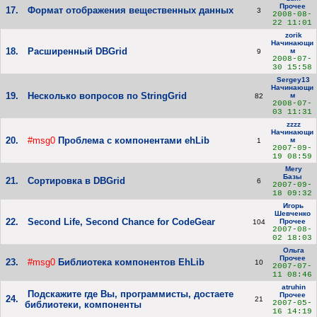
Прочее
17.
Формат отображения вещественных данных
3
2008-08-
22 11:01
zorik
Начинающи
18.
Расширенный DBGrid
м
9
2008-07-
30 15:58
Sergey13
Начинающи
19.
Несколько вопросов по StringGrid
м
82
2008-07-
03 11:31
zzzz
Начинающи
20.
#msg0
Проблема с компонентами ehLib
м
1
2007-09-
19 08:59
Mery
Базы
21.
Сортировка в DBGrid
6
2007-09-
18 09:32
Игорь
Шевченко
22.
Second Life, Second Chance for CodeGear
Прочее
104
2007-08-
02 18:03
Ольга
Прочее
23.
#msg0
Библиотека компонентов EhLib
10
2007-07-
11 08:46
atruhin
Подскажите где Вы, программисты, достаете
Прочее
24.
21
2007-05-
библиотеки, компоненты
16 14:19