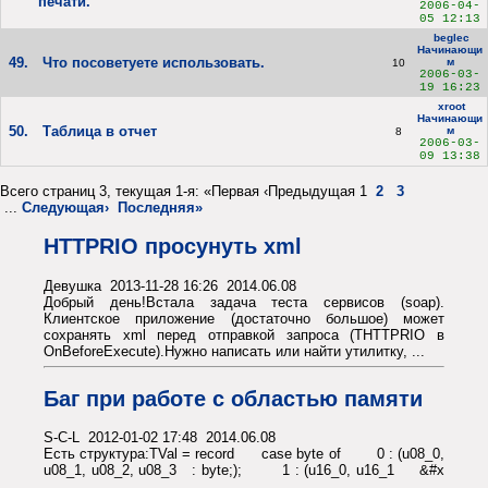
печати.
2006-04-
05 12:13
beglec
Начинающи
49.
Что посоветуете использовать.
м
10
2006-03-
19 16:23
xroot
Начинающи
50.
Таблица в отчет
м
8
2006-03-
09 13:38
Всего страниц 3, текущая 1-я: «Первая ‹Предыдущая 1
2
3
...
Следующая›
Последняя»
HTTPRIO просунуть xml
Девушка 2013-11-28 16:26 2014.06.08
Добрый день!Встала задача теста сервисов (soap).
Клиентское приложение (достаточно большое) может
сохранять xml перед отправкой запроса (THTTPRIO в
OnBeforeExecute).Нужно написать или найти утилитку, ...
Баг при работе с областью памяти
S-C-L 2012-01-02 17:48 2014.06.08
Есть структура:TVal = record case byte of 0 : (u08_0,
u08_1, u08_2, u08_3 : byte;); 1 : (u16_0, u16_1 &#x
...