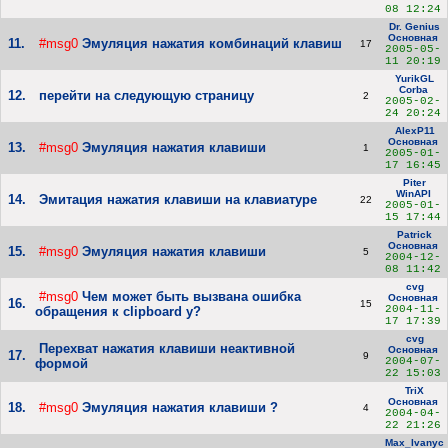
08 12:24
Dr. Genius
Основная
11.
#msg0
Эмуляция нажатия комбинаций клавиш
17
2005-05-
11 20:19
YurikGL
Corba
12.
перейти на следующую страницу
2
2005-02-
24 20:24
AlexP11
Основная
13.
#msg0
Эмуляция нажатия клавиши
1
2005-01-
17 16:45
Piter
WinAPI
14.
Эмитация нажатия клавиши на клавиатуре
22
2005-01-
15 17:44
Patrick
Основная
15.
#msg0
Эмуляция нажатия клавиши
5
2004-12-
08 11:42
cvg
#msg0
Чем может быть вызвана ошибка
Основная
16.
15
2004-11-
обращения к clipboard у?
17 17:39
cvg
Перехват нажатия клавиши неактивной
Основная
17.
9
2004-07-
формой
22 15:03
TriX
Основная
18.
#msg0
Эмуляция нажатия клавиши ?
4
2004-04-
22 21:26
Max_Ivanyc