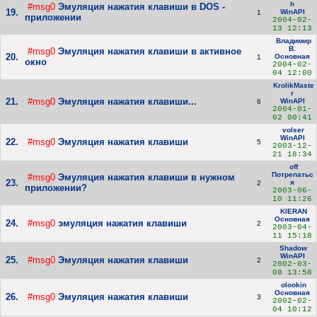
h
#msg0
Эмуляция нажатия клавиши в DOS -
19.
WinAPI
1
приложении
2004-02-
13 12:13
Владимир
В.
#msg0
Эмуляция нажатия клавиши в активное
20.
Основная
1
окно
2004-02-
04 12:00
KrolikMaste
r
21.
#msg0
Эмуляция нажатия клавиши...
WinAPI
6
2004-01-
02 00:41
volser
WinAPI
22.
#msg0
Эмуляция нажатия клавиши
5
2003-12-
21 18:34
off
Потрепатьс
#msg0
Эмуляция нажатия клавиши в нужном
23.
я
2
приложении?
2003-06-
10 11:26
KIERAN
Основная
24.
#msg0
эмуляция нажатия клавиши
2
2003-04-
11 15:18
Shadow
WinAPI
25.
#msg0
Эмуляция нажатия клавиши
2
2002-03-
08 13:58
olookin
Основная
26.
#msg0
Эмуляция нажатия клавиши
3
2002-02-
04 10:12