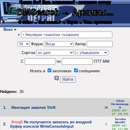
Нашли баг? Есть пожелания? - напишите автору
DMSearch
→ Архивы...
О сайте
→ Как искать?
→ Карта
→ Текс. протокол
Вниз
+
Форум
Автор
Сорт-ка
С
по
ГГГГ-ММ
Искать в
заголовках
сообщениях
Найдено:
26
Viktor
Начинающи
1.
Имитация зажатия Shift
м
38
2009-10-
27 20:53
Serafim
#msg0
Не получается записать во входной
WinAPI
2.
1
2009-02-
буфер консоли WriteConsoleInput
10 17:38