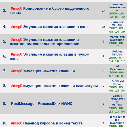
leonidus
Начинающи
#msg0
Копирование в буфер выделенного
3.
м
14
текста
2008-10-
13 01:42
Ламерок
WinAPI
4.
#msg0
Эмуляция нажатия клавиши в окне.
35
2007-03-
05 14:39
vamp_avp
#msg0
Эмуляция нажатия клавиши в
Основная
5.
6
2006-08-
неактивном сонсольном приложении
11 12:11
Acidlex
#msg0
Эмуляция нажатия клавиш в чужом
WinAPI
6.
9
2006-07-
окне
14 16:17
td
Основная
7.
#msg0
эмуляция нажатия клавиши
3
2006-06-
07 15:07
AlexeyM
Игры
8.
#msg0
эмуляция нажатия клавиши клавиатуры
2
2005-09-
06 15:54
Leonid
Troyanovsk
y
9.
PostMessage : ProcessID -> HWND
3
WinAPI
2005-08-
23 13:54
В л а д и м
и р
10.
#msg0
Перевод курсора в конец текста
Основная
1
2005-06-