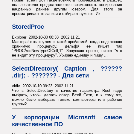
Привет всем! Вот такая возникла проблемка:есть DataSet,
пользователю предоставляется возможность копирования
набранных раннее другим юзером. Для этого он
просматривает те записи и отбирает нужные. Их ...
StoredProc
Explorer 2002-10-30 08:33 2002.11.21
Мастера! столкнулся с такой проблемой: когда подключаю
хранимую процедуру, дельфя ее пишет так
"PROCAddNewTypeOfCell;1". Запускаю проект, пишет "что
не видит эту процедуру". Убираю единицу и пишу ...
SelectDirectory( Caption , ??????
,dir); - ??????? - Для сети
vidiv 2002-10-10 09:23 2002.11.21
Что в SelectDirectory в качестве параметра Root надо
выбрать, чтобы делать обзор Всей Сети, и к тому же,
можно было выберать только компьютеры или рабочие
группы? ...
У корпорации Microsoft самое
качественное ПО