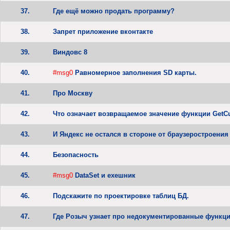
37.
Где ещё можно продать программу?
38.
Запрет приложение вконтакте
39.
Виндовс 8
40.
#msg0
Равномерное заполнения SD карты.
41.
Про Москву
42.
Что означает возвращаемое значение функции GetC
43.
И Яндекс не остался в стороне от браузеростроения
44.
Безопасность
45.
#msg0
DataSet и exeшник
46.
Подскажите по проектировке таблиц БД.
47.
Где Розыч узнает про недокументированные функц