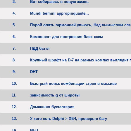
3.
Вот собираюсь в новую жизнь
4.
Mundi termini appropinquante...
5.
Порой опять гармонией упьюсь, Над вымыслом сле
6.
Компонент для построения блок схем
7.
ПДД баттл
8.
Крупный шрифт на D-7 на разных компах выглядит 
9.
DHT
10.
Быстрый поиск комбинации строк в массиве
11.
зависимость g от широты
12.
Домашняя бухгалтерия
13.
У кого есть Delphi > XE4, проверьте багу
14.
ИБП