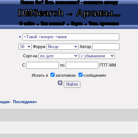
Нашли баг? Есть пожелания? - напишите автору
DMSearch
→ Архивы...
О сайте
→ Как искать?
→ Карта
→ Текс. протокол
+
Форум
Автор
Сорт-ка
С
по
ГГГГ-ММ
Искать в
заголовках
сообщениях
ющая›
Последняя»