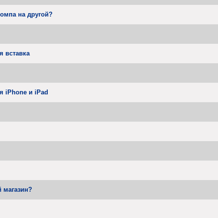
компа на другой?
я вставка
я iPhone и iPad
 магазин?