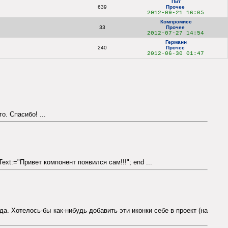
Пит
639
Прочее
2012-09-21 16:05
Компромисс
33
Прочее
2012-07-27 14:54
Германн
240
Прочее
2012-06-30 01:47
. Спасибо! ...
x.Text:="Привет компонент появился сам!!!"; end ...
а. Хотелось-бы как-нибудь добавить эти иконки себе в проект (на