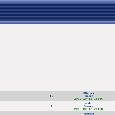
KSergey
69
Прочее
2016-10-12 15:56
andrd
1
Прочее
2016-09-12 21:13
NailMan