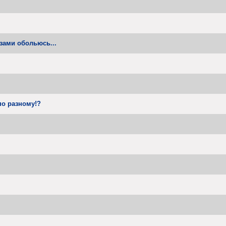
зами обольюсь...
по разному!?