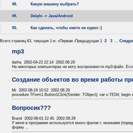
48.
Какую машину выбрать?
49.
Delphi -> Java/Android
50.
Как сделать, чтобы никто не курил :)
Всего страниц 63, текущая 1-я: «Первая ‹Предыдущая 1
2
3
...
Следу
mp3
darha 2002-04-23 22:14 2002.08.29
На некоторых компьютерах не могу воспроизвести mp3-файл. Если 
Создание объектов во время работы пр
Mr 2002-08-19 10:52 2002.08.29
procedure TForm1.Button1Click(Sender: TObject); var x:TEDit; begin x
Вопросик???
Brand 2002-08-01 22:45 2002.08.29
У меня в программе используется много фалов с иконками (порядк
форму ...