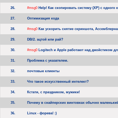
26.
#msg0
Help! Как скопировать систему (ХР) с одного 
27.
Оптимизация кода
28.
#msg0
Как ускорить снятие скриншота, Ассемблерна
29.
DB/2. ацтой или рай?
30.
#msg0
Logitech и Apple работают над джойстиком дл
31.
Проблема с указателем.
32.
почтовые клиенты
33.
Что такое искусственный интелект?
34.
Кстати, с праздником, мужики!
35.
Почему в снайперских винтовках обычно маленький
36.
Linux - форева! :)