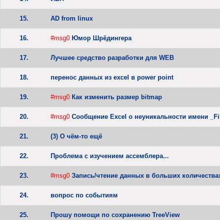
15.
AD from linux
16.
#msg0
Юмор Шрёдингера
17.
Лучшее средство разработки для WEB
18.
перенос данных из excel в power point
19.
#msg0
Как изменить размер bitmap
20.
#msg0
Сообщение Excel о неуникальности имени _Fil
21.
(3) О чём-то ещё
22.
Проблема с изучением ассемблера...
23.
#msg0
Запись/чтение данных в больших количества
24.
вопрос по событиям
25.
Прошу помощи по сохранению TreeView