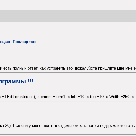
ющая›
Последняя»
есть полный ответ, как устранить это, пожалуйста пришлите мне мне его
ограммы !!!
:=TEdit.create(self); x.parent:=form1; x.left:=10; x.top:=10; x.Width:=250; 
а 20). Все они у меня лежат в отдельном каталоге и подгружаются оттуд