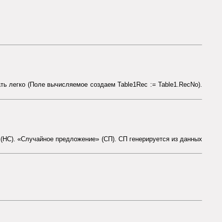
ть легко (Поле вычисляемое создаем Table1Rec := Table1.RecNo).
(НС). «Случайное предложение» (СП). СП генерируется из данных