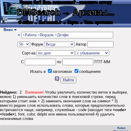
Нашли баг? Есть пожелания? - напишите автору
DMSearch
→ Архивы...
О сайте
→ Как искать?
→ Карта
→ Текс. протокол
Вниз
+
Форум
Автор
Сорт-ка
С
по
ГГГГ-ММ
Искать в
заголовках
сообщениях
Найдено:
2
Внимание!
Чтобы увеличить количество веток в выборке,
можно 1) уменьшить количество слов в поисковой строке, перед
которыми стоит знак + 2) заменить окончания слов на символ * 3)
вместо редких слов использовать слова, которые предположительно
встречаются чаще, например, служебные - code (находит теги
<code>
</code>
), font, color, delphi или имена пользователей 4) удалить
незначимые слова
Kolan